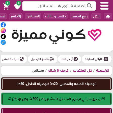
0
0
search
shopping_cart
favorite
home
الكل
ربيع & صيف
جلابيب وعبايات
الفساتين
الأطقم
تصفي
security
commute
emoji_emotions
ballot
طلباتي السابقة
آراء زبائننا:
مناطق التوصيل
سياسة المتجر
الرئيسية
كل المنتجات
خريف & شتاء
فساتين
(توصيلة الضفة والقدس: 20₪) (توصيلة الداخل: 50₪)
🎁توصيل مجاني لجميع المناطق للمشتريات بـ500 شيكل او اكثر🎁