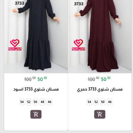
₪
₪
₪
₪
100
50
100
50
فستان شتوي 3733 خمري
فستان شتوي 3733 اسود
54
52
50
48
46
54
52
50
46
add_shopping_cart
add_shopping_cart