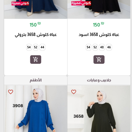
₪
₪
150
150
عباة كلوش 3658 اسود
عباة كلوش 3658 بترولي
54
52
44
54
52
48
46
add_shopping_cart
add_shopping_cart
جلابيب وعبايات
الأطقم
favorite_border
favorite_border