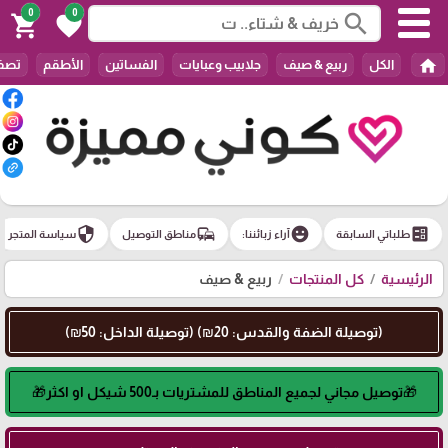
0
0
search
shopping_cart
favorite
home
الكل
ربيع & صيف
جلابيب وعبايات
الفساتين
الأطقم
تصفي
security
commute
emoji_emotions
ballot
طلباتي السابقة
آراء زبائننا:
مناطق التوصيل
سياسة المتجر
الرئيسية
كل المنتجات
ربيع & صيف
(توصيلة الضفة والقدس: 20₪) (توصيلة الداخل: 50₪)
🎁توصيل مجاني لجميع المناطق للمشتريات بـ500 شيكل او اكثر🎁