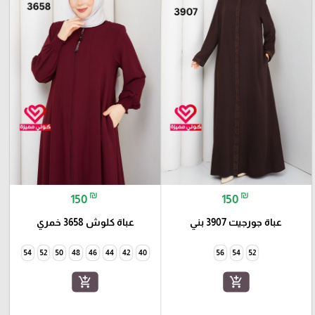
₪
₪
150
150
عباة جورجيت 3907 بني
عباة كلوش 3658 خمري
54
52
50
48
46
44
42
40
56
54
52
add_shopping_cart
add_shopping_cart