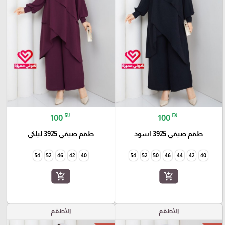
₪
₪
100
100
طقم صيفي 3925 اسود
طقم صيفي 3925 ليلكي
54
52
46
42
40
54
52
50
46
44
42
40
add_shopping_cart
add_shopping_cart
الأطقم
الأطقم