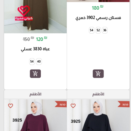
₪
180
فستان رسمي 3902 خمري
54
52
36
₪
₪
150
120
عباة 3830 عسلي
54
40
add_shopping_cart
add_shopping_cart
الأطقم
الأطقم
جديد
جديد
favorite_border
favorite_border