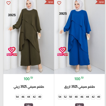
جديد
جديد
favorite_border
favorite_border
₪
₪
100
100
طقم صيفي 3925 ازرق
طقم صيفي 3925 زيتي
54
46
44
42
40
54
52
50
48
46
44
42
40