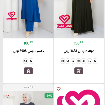
₪
₪
100
150
عباة كلوش 3658 زيتي
طقم صيفي 3908 نيلي
54
42
60
54
52
50
48
46
42
add_shopping_cart
add_shopping_cart
الأطقم
favorite_border
-66%
favorite_border