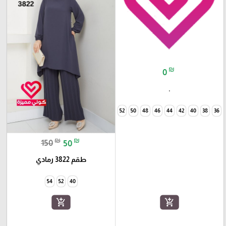
₪
0
.
60
58
56
54
52
50
48
46
44
42
40
38
36
₪
₪
150
50
طقم 3822 رمادي
54
52
40
add_shopping_cart
add_shopping_cart