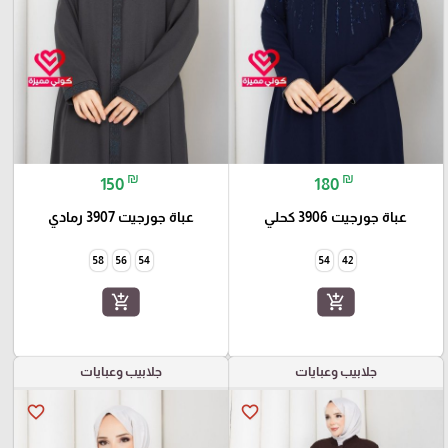
₪
₪
150
180
عباة جورجيت 3906 كحلي
عباة جورجيت 3907 رمادي
58
56
54
54
42
add_shopping_cart
add_shopping_cart
جلابيب وعبايات
جلابيب وعبايات
favorite_border
favorite_border