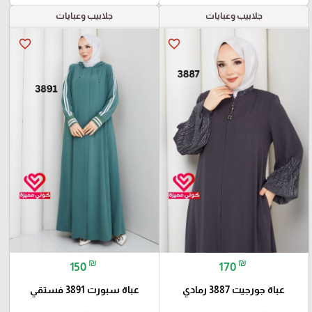
جلابيب وعبايات
جلابيب وعبايات
favorite_border
favorite_border
₪
₪
150
170
عباة جورجيت 3887 رمادي
عباة سبورت 3891 فستقي