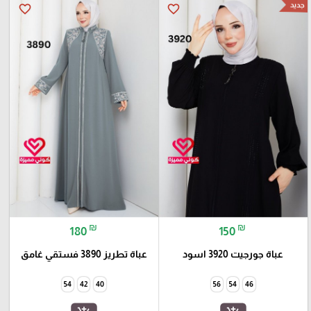
جديد
favorite_border
favorite_border
₪
₪
180
150
عباة جورجيت 3920 اسود
عباة تطريز 3890 فستقي غامق
54
42
40
56
54
46