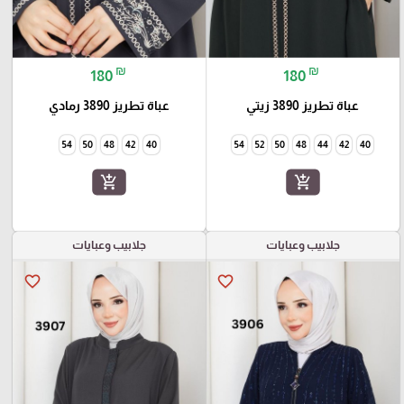
₪
₪
180
180
عباة تطريز 3890 زيتي
عباة تطريز 3890 رمادي
54
50
48
42
40
54
52
50
48
44
42
40
add_shopping_cart
add_shopping_cart
جلابيب وعبايات
جلابيب وعبايات
favorite_border
favorite_border