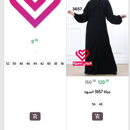
₪
0
.
54
52
50
48
46
44
42
40
38
36
₪
₪
150
120
عباة 3657 اسود
56
48
add_shopping_cart
add_shopping_cart