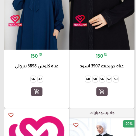
₪
₪
150
150
عباة جورجيت 3907 اسود
عباة كلوش 3898 بترولي
56
42
60
58
56
52
50
add_shopping_cart
add_shopping_cart
جلابيب وعبايات
favorite_border
-20%
favorite_border