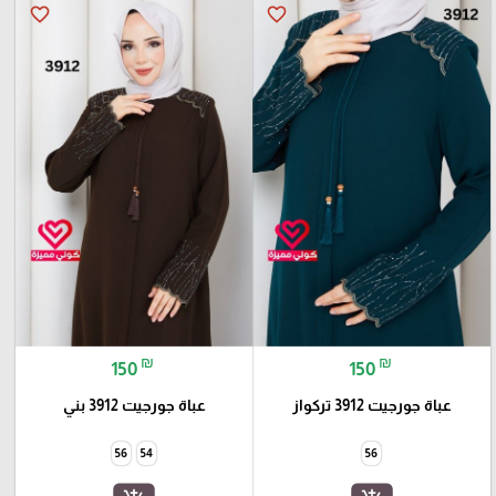
favorite_border
favorite_border
₪
₪
150
150
عباة جورجيت 3912 تركواز
عباة جورجيت 3912 بني
56
54
56