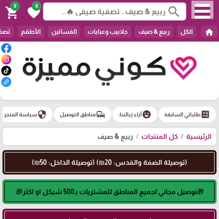
0
0
search
shopping_cart
favorite
home
الكل
ربيع & صيف
جلابيب وعبايات
الفساتين
الأطقم
تصفي
security
commute
emoji_emotions
ballot
طلباتي السابقة
آراء زبائننا:
مناطق التوصيل
سياسة المتجر
الرئيسية
كل المنتجات
ربيع & صيف
(توصيلة الضفة والقدس: 20₪) (توصيلة الداخل: 50₪)
🎁توصيل مجاني لجميع المناطق للمشتريات بـ500 شيكل او اكثر🎁