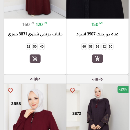
₪
₪
₪
160
120
150
عباة جورجيت 3907 اسود
جلباب خريفي شتوي 3871 خمري
52
50
40
60
58
56
52
50
add_shopping_cart
add_shopping_cart
جلابيب
عبايات
-29%
favorite_border
favorite_border