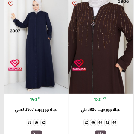
favorite_border
favorite_border
₪
₪
150
180
عباة جورجيت 3906 بني
عباة جورجيت 3907 كحلي
58
56
52
52
46
44
42
40