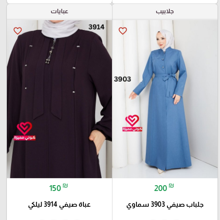
جلابيب
عبايات
favorite_border
favorite_border
₪
₪
150
200
جلباب صيفي 3903 سماوي
عباة صيفي 3914 ليلكي