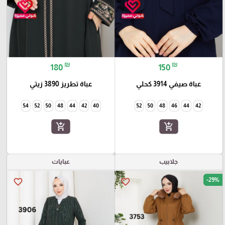
₪
₪
180
150
عباة صيفي 3914 كحلي
عباة تطريز 3890 زيتي
54
52
50
48
44
42
40
52
50
48
46
44
42
add_shopping_cart
add_shopping_cart
جلابيب
عبايات
-29%
favorite_border
favorite_border