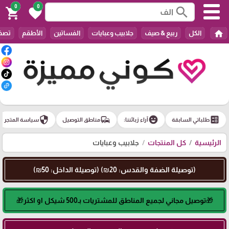
0
0
search
shopping_cart
favorite
home
الكل
ربيع & صيف
جلابيب وعبايات
الفساتين
الأطقم
تصفي
security
commute
emoji_emotions
ballot
طلباتي السابقة
آراء زبائننا:
مناطق التوصيل
سياسة المتجر
الرئيسية
كل المنتجات
جلابيب وعبايات
(توصيلة الضفة والقدس: 20₪) (توصيلة الداخل: 50₪)
🎁توصيل مجاني لجميع المناطق للمشتريات بـ500 شيكل او اكثر🎁