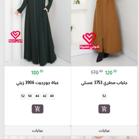
₪
₪
₪
180
170
120
جلباب مطري 3753 عسلي
عباة جورجيت 3906 زيتي
52
50
44
42
40
52
add_shopping_cart
add_shopping_cart
عبايات
عبايات