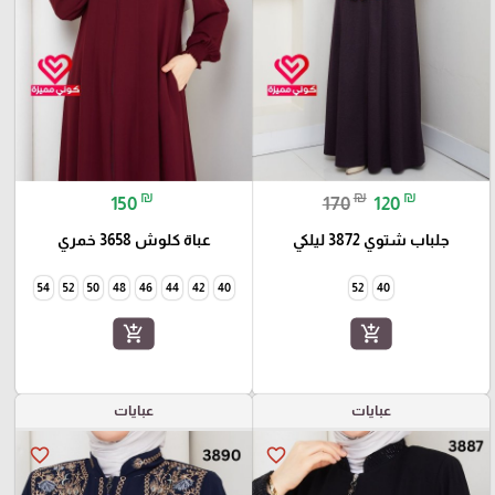
₪
₪
₪
150
170
120
جلباب شتوي 3872 ليلكي
عباة كلوش 3658 خمري
54
52
50
48
46
44
42
40
52
40
add_shopping_cart
add_shopping_cart
عبايات
عبايات
favorite_border
favorite_border