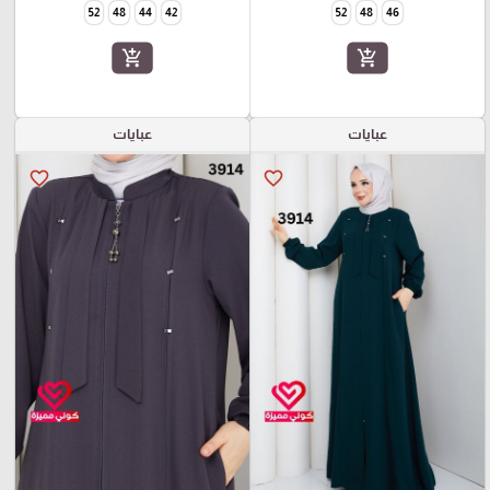
52
48
44
42
52
48
46
add_shopping_cart
add_shopping_cart
عبايات
عبايات
favorite_border
favorite_border