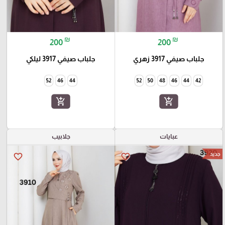
₪
₪
200
200
جلباب صيفي 3917 زهري
جلباب صيفي 3917 ليلكي
52
46
44
52
50
48
46
44
42
add_shopping_cart
add_shopping_cart
عبايات
جلابيب
جديد
favorite_border
favorite_border