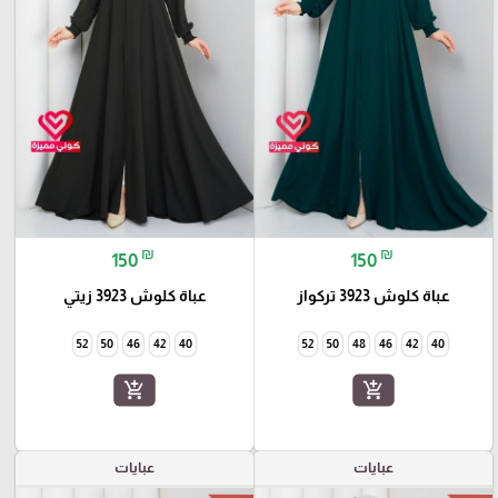
₪
₪
150
150
عباة كلوش 3923 تركواز
عباة كلوش 3923 زيتي
52
50
46
42
40
52
50
48
46
42
40
add_shopping_cart
add_shopping_cart
عبايات
عبايات