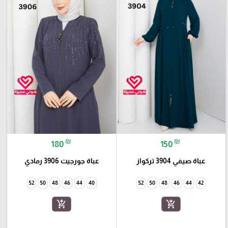
₪
₪
180
150
عباة صيفي 3904 تركواز
عباة جورجيت 3906 رمادي
52
50
48
46
44
40
52
50
48
46
44
42
add_shopping_cart
add_shopping_cart