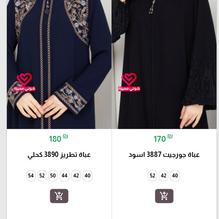
₪
₪
180
170
عباة جورجيت 3887 اسود
عباة تطريز 3890 كحلي
54
52
50
44
42
40
52
42
40
add_shopping_cart
add_shopping_cart