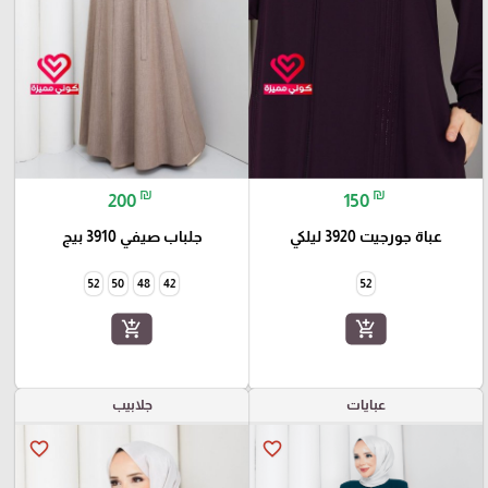
₪
₪
200
150
عباة جورجيت 3920 ليلكي
جلباب صيفي 3910 بيج
52
50
48
42
52
add_shopping_cart
add_shopping_cart
عبايات
جلابيب
favorite_border
favorite_border