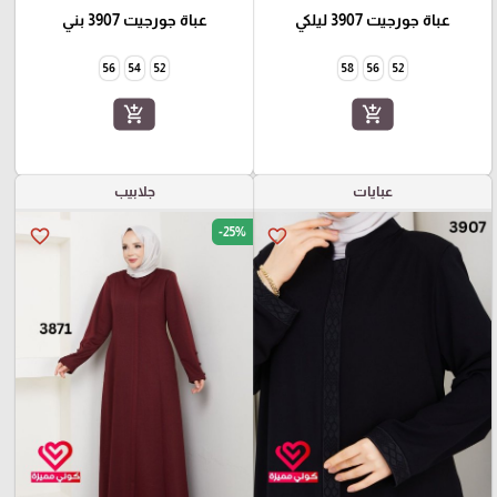
عباة جورجيت 3907 ليلكي
عباة جورجيت 3907 بني
56
54
52
58
56
52
add_shopping_cart
add_shopping_cart
عبايات
جلابيب
-25%
favorite_border
favorite_border