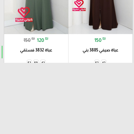
₪
₪
₪
150
120
150
عباة صيفي 3885 بني
عباة 3832 فستقي
52
50
42
52
42
add_shopping_cart
add_shopping_cart
عبايات
عبايات
-20%
favorite_border
favorite_border