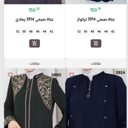
₪
₪
150
150
عباة صيفي 3914 تركواز
عباة صيفي 3914 رمادي
52
50
48
46
44
42
52
50
48
46
44
42
add_shopping_cart
add_shopping_cart
عبايات
عبايات
favorite_border
favorite_border