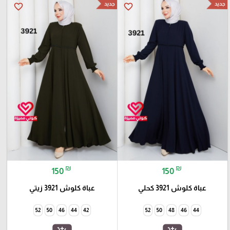
جديد
جديد
favorite_border
favorite_border
₪
₪
150
150
عباة كلوش 3921 كحلي
عباة كلوش 3921 زيتي
52
50
46
44
42
52
50
48
46
44