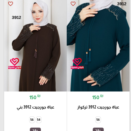
favorite_border
favorite_border
₪
₪
150
150
عباة جورجيت 3912 تركواز
عباة جورجيت 3912 بني
56
54
56