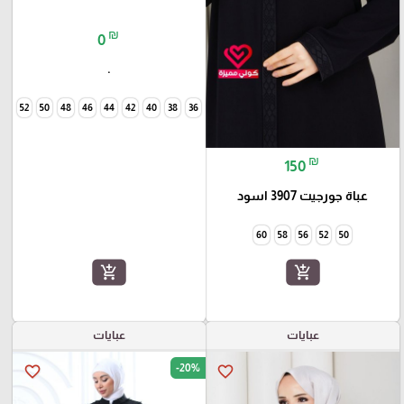
₪
0
.
54
52
50
48
46
44
42
40
38
36
₪
150
عباة جورجيت 3907 اسود
60
58
56
52
50
add_shopping_cart
add_shopping_cart
عبايات
عبايات
-20%
favorite_border
favorite_border