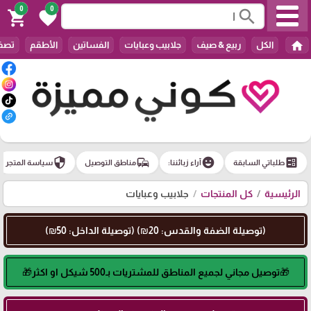
0
0
search
shopping_cart
favorite
home
الكل
ربيع & صيف
جلابيب وعبايات
الفساتين
الأطقم
تصفي
security
commute
emoji_emotions
ballot
طلباتي السابقة
آراء زبائننا:
مناطق التوصيل
سياسة المتجر
الرئيسية
كل المنتجات
جلابيب وعبايات
(توصيلة الضفة والقدس: 20₪) (توصيلة الداخل: 50₪)
🎁توصيل مجاني لجميع المناطق للمشتريات بـ500 شيكل او اكثر🎁