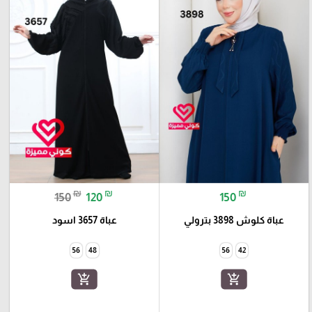
₪
₪
₪
150
120
150
عباة كلوش 3898 بترولي
عباة 3657 اسود
56
48
56
42
add_shopping_cart
add_shopping_cart