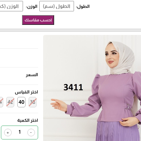
الطول:
الوزن:
احسب مقاسك
السعر
اختر القياس
4
42
40
38
اختر الكمية
+
-