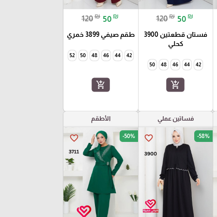
₪
₪
₪
₪
120
50
120
50
فستان قطعتين 3900
طقم صيفي 3899 خمري
كحلي
52
50
48
46
44
42
50
48
46
44
42
add_shopping_cart
add_shopping_cart
فساتين عملي
الأطقم
-50%
-58%
favorite_border
favorite_border