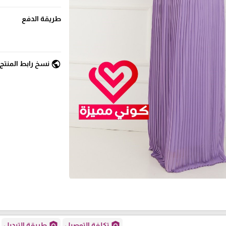
طريقة الدفع
public
نسخ رابط المنتج
policy
policy
تكلفة التوصيل
طريقة التبديل