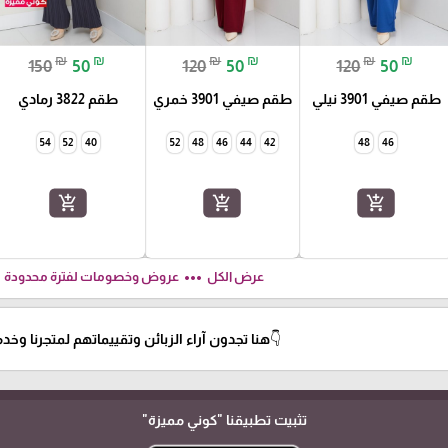
₪
₪
₪
₪
₪
₪
150
50
120
50
120
50
طقم صيفي 3901 نيلي
طقم صيفي 3901 خمري
طقم 3822 رمادي
54
52
40
52
48
46
44
42
48
46
add_shopping_cart
add_shopping_cart
add_shopping_cart
ft
more_horiz
عرض الكل
عروض وخصومات لفترة محدودة
👇هنا تجدون آراء الزبائن وتقييماتهم لمتجرنا وخدمات
تثبيت تطبيقنا
"كوني مميزة"