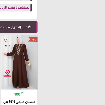
لمشاهدة تقييم الزبائن
الألوان الأخرى من ن
جديد
favorite_border
₪
100
فستان صيفي 3919 بني