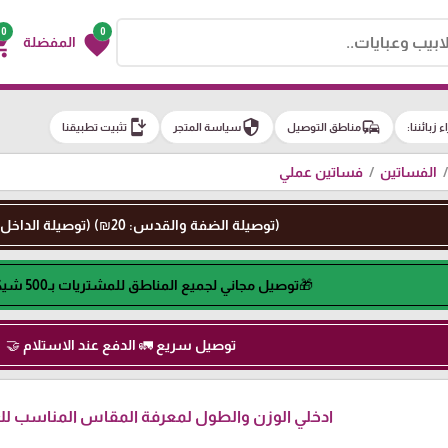
0
0
g_cart
favorite
المفضلة
install_mobile
security
commute
اء زبائننا:
مناطق التوصيل
سياسة المتجر
تثبيت تطبيقنا
الفساتين
فساتين عملي
(توصيلة الضفة والقدس: 20₪) (توصيلة الداخل: 50₪)
🎁توصيل مجاني لجميع المناطق للمشتريات بـ500 شيكل او اكثر🎁
توصيل سريع 🚛 الدفع عند الاستلام 🤝
ادخلي الوزن والطول لمعرفة المقاس المناسب لكِ