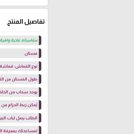
تفاصيل المنتج
مقاساته عادية وافية 
فستان
نوع القماش: قماشة
طول الفستان من الكتف 150 سم (بلبس حتى ط
يوجد سحاب من الخل
يُمكن ربط الحزام من 
الطلب يصل لباب البيت
لمساعدتك بمعرفة ال