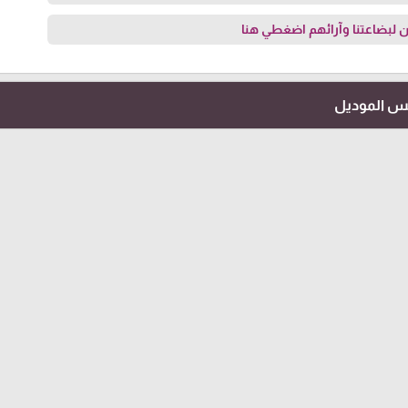
 لبضاعتنا وآرائهم
اضغطي هنا
فس الموديل