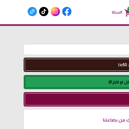
shoppin
السلة
 من بضاعتنا