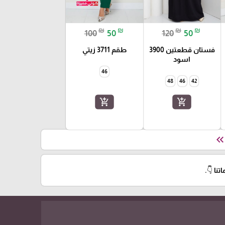
₪
₪
₪
₪
100
50
120
50
فستان قطعتين 3900
طقم 3711 زيتي
اسود
46
48
46
42
add_shopping_cart
add_shopping_cart
keyboard_double_arrow_le
نا 👇.