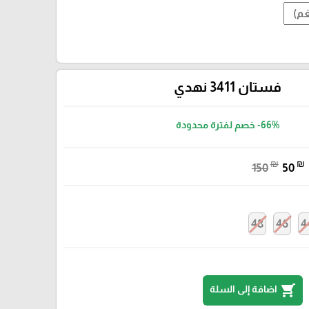
فستان 3411 نهدي
-66%
خصم لفترة محدودة
₪
₪
150
50
48
46
4
shopping_cart
اضافة إلى السلة