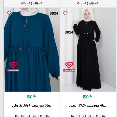
جلابيب وعبايات
جلابيب وعبايات
favorite_border
favorite_border
₪
₪
150
150
عباة جورجيت 3924 اسود
عباة جورجيت 3924 بترولي
50
48
46
44
42
40
50
48
46
44
42
40