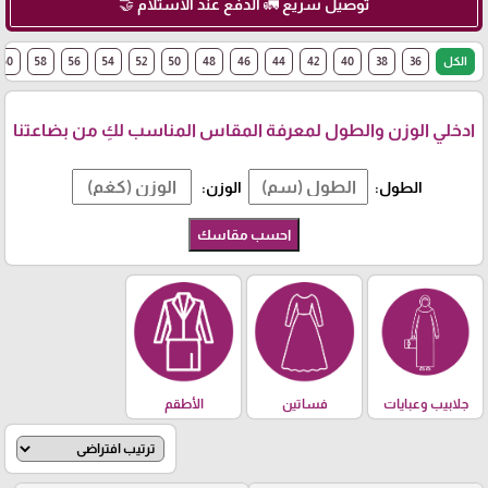
توصيل سريع 🚛 الدفع عند الاستلام 🤝
الكل
36
38
40
42
44
46
48
50
52
54
56
58
60
ادخلي الوزن والطول لمعرفة المقاس المناسب لكِ من بضاعتنا
الطول:
الوزن:
احسب مقاسك
جلابيب وعبايات
فساتين
الأطقم