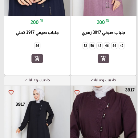
₪
₪
200
200
جلباب صيفي 3917 زهري
جلباب صيفي 3917 كحلي
46
52
50
48
46
44
42
add_shopping_cart
add_shopping_cart
جلابيب وعبايات
جلابيب وعبايات
favorite_border
favorite_border