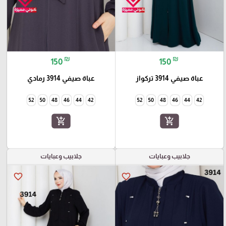
₪
₪
150
150
عباة صيفي 3914 تركواز
عباة صيفي 3914 رمادي
52
50
48
46
44
42
52
50
48
46
44
42
add_shopping_cart
add_shopping_cart
جلابيب وعبايات
جلابيب وعبايات
favorite_border
favorite_border