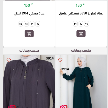
₪
₪
150
180
عباة تطريز 3890 فستقي غامق
عباة صيفي 3914 ليلكي
52
48
44
42
54
42
40
add_shopping_cart
add_shopping_cart
جلابيب وعبايات
جلابيب وعبايات
favorite_border
favorite_border