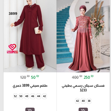
₪
₪
₪
₪
120
50
400
250
فستان سيتان رسمي بطيخي
طقم صيفي 3899 خمري
3233
52
50
48
46
44
42
42
40
38