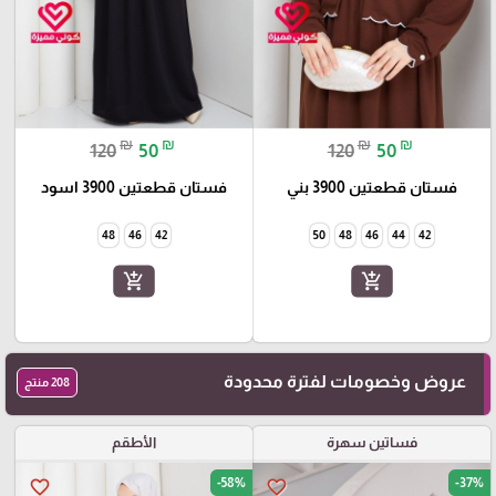
₪
₪
₪
₪
120
50
120
50
فستان قطعتين 3900 بني
فستان قطعتين 3900 اسود
48
46
42
50
48
46
44
42
add_shopping_cart
add_shopping_cart
عروض وخصومات لفترة محدودة
208 منتج
فساتين سهرة
الأطقم
-58%
-37%
favorite_border
favorite_border