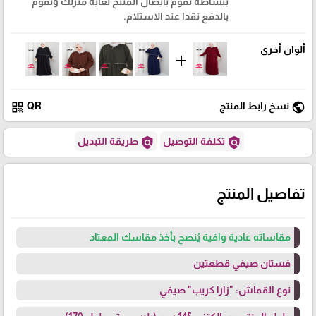
ببساطة نقوم بايصال المنتج لغاية منزلك وتقوم
بالدفع نقدا عند الاستلام.
ألوان أخرى
add
qr_code
public
نسخ رابط المنتج
QR
policy
policy
تكلفة التوصيل
طريقة التبديل
تفاصيل المنتج
مقاساته عادية وافية يُنصح بأخذ مقاسك المعتاد
فستان صيفي قطعتين
نوع القماش: "زارا كريب" صيفي