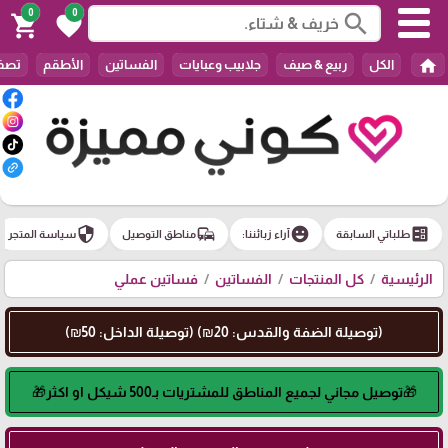
0
0
search
shopping_cart
favorite
home
الكل
ربيع & صيف
جلابيب وعبايات
الفساتين
الأطقم
تصفي
security
commute
emoji_emotions
ballot
طلباتي السابقة
آراء زبائننا:
مناطق التوصيل
سياسة المتجر
الرئيسية
كل المنتجات
الفساتين
فساتين عملي
(توصيلة الضفة والقدس: 20₪) (توصيلة الداخل: 50₪)
🎁توصيل مجاني لجميع المناطق للمشتريات بـ500 شيكل او اكثر🎁