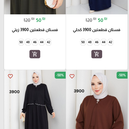
₪
₪
₪
₪
120
50
120
50
فستان قطعتين 3900 كحلي
فستان قطعتين 3900 زيتي
50
48
46
44
42
50
48
46
44
42
add_shopping_cart
add_shopping_cart
-58%
-58%
favorite_border
favorite_border