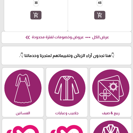
38
48
add_shopping_cart
add_shopping_cart
keyboard_double_arrow_left
more_horiz
عرض الكل
عروض وخصومات لفترة محدودة
👇هنا تجدون آراء الزبائن وتقييماتهم لمتجرنا وخدماتنا 👇.
ربيع & صيف
جلابيب وعبايات
الفساتين