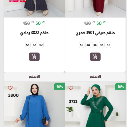
₪
₪
₪
₪
150
50
120
50
طقم صيفي 3901 خمري
طقم 3822 رمادي
54
52
40
52
48
46
44
42
add_shopping_cart
add_shopping_cart
الأطقم
الأطقم
-50%
-50%
favorite_border
favorite_border