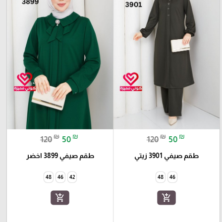
₪
₪
₪
₪
120
50
120
50
طقم صيفي 3901 زيتي
طقم صيفي 3899 اخضر
48
46
42
48
46
add_shopping_cart
add_shopping_cart