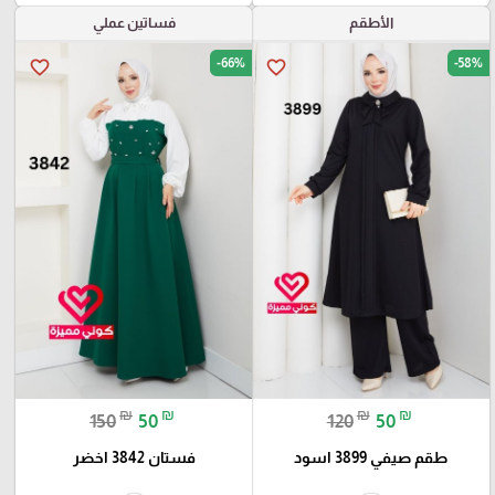
الأطقم
فساتين عملي
-66%
-58%
favorite_border
favorite_border
₪
₪
₪
₪
150
50
120
50
طقم صيفي 3899 اسود
فستان 3842 اخضر