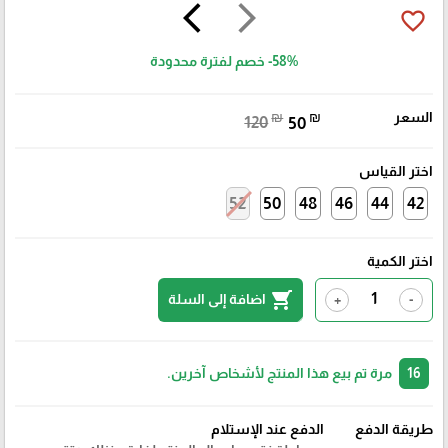
arrow_back_ios
arrow_forward_ios
favorite_border
-58%
خصم لفترة محدودة
السعر
₪
₪
120
50
اختر القياس
52
50
48
46
44
42
اختر الكمية
shopping_cart
اضافة إلى السلة
+
-
16
مرة تم بيع هذا المنتج لأشخاص آخرين.
طريقة الدفع
الدفع عند الإستلام