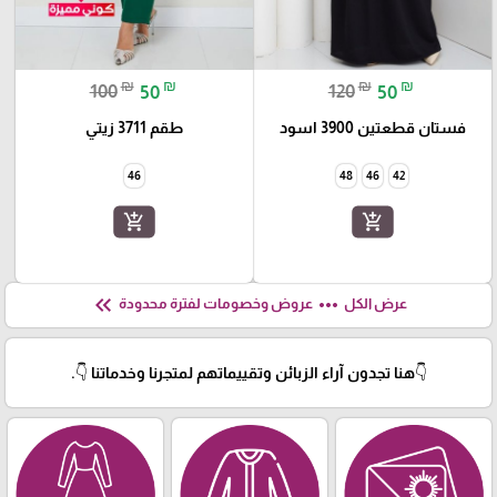
₪
₪
₪
₪
100
50
120
50
فستان قطعتين 3900 اسود
طقم 3711 زيتي
46
48
46
42
add_shopping_cart
add_shopping_cart
keyboard_double_arrow_left
more_horiz
عرض الكل
عروض وخصومات لفترة محدودة
👇هنا تجدون آراء الزبائن وتقييماتهم لمتجرنا وخدماتنا 👇.