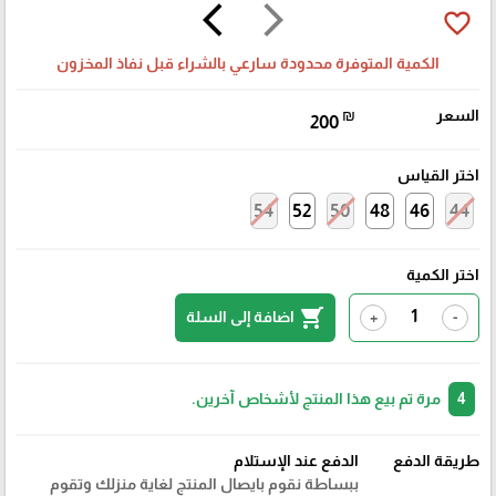
arrow_back_ios
arrow_forward_ios
favorite_border
الكمية المتوفرة محدودة سارعي بالشراء قبل نفاذ المخزون
السعر
₪
200
اختر القياس
54
52
50
48
46
44
اختر الكمية
shopping_cart
اضافة إلى السلة
+
-
4
مرة تم بيع هذا المنتج لأشخاص آخرين.
طريقة الدفع
الدفع عند الإستلام
ببساطة نقوم بايصال المنتج لغاية منزلك وتقوم