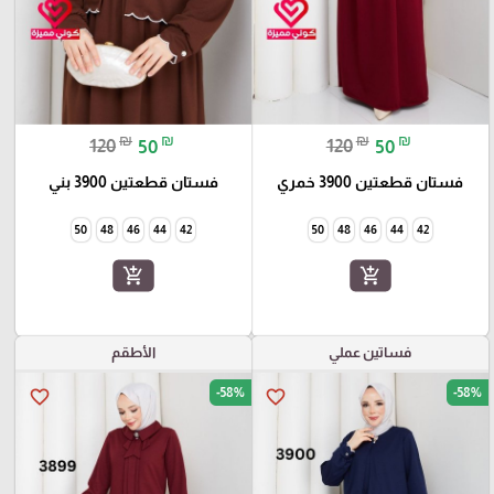
₪
₪
₪
₪
120
50
120
50
فستان قطعتين 3900 خمري
فستان قطعتين 3900 بني
50
48
46
44
42
50
48
46
44
42
add_shopping_cart
add_shopping_cart
فساتين عملي
الأطقم
-58%
-58%
favorite_border
favorite_border