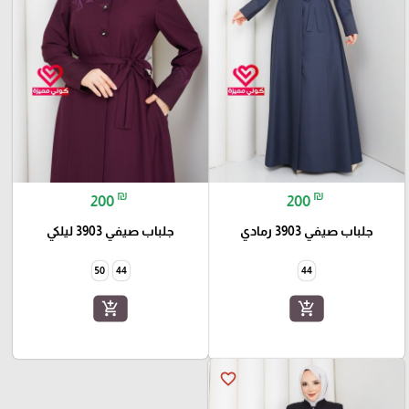
₪
₪
200
200
جلباب صيفي 3903 رمادي
جلباب صيفي 3903 ليلكي
50
44
44
add_shopping_cart
add_shopping_cart
favorite_border