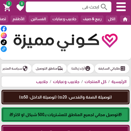
0
0
search
shopping_cart
favorite
home
الكل
ربيع & صيف
جلابيب وعبايات
الفساتين
الأطقم
تصفي
security
commute
emoji_emotions
ballot
طلباتي السابقة
آراء زبائننا:
مناطق التوصيل
سياسة المتجر
الرئيسية
كل المنتجات
جلابيب وعبايات
جلابيب
(توصيلة الضفة والقدس: 20₪) (توصيلة الداخل: 50₪)
🎁توصيل مجاني لجميع المناطق للمشتريات بـ500 شيكل او اكثر🎁