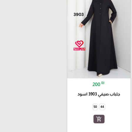
₪
200
جلباب صيفي 3903 اسود
50
44
add_shopping_cart