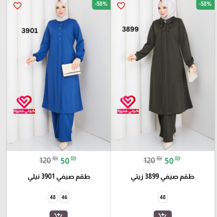
-58%
-58%
favorite_border
favorite_border
₪
₪
₪
₪
120
50
120
50
طقم صيفي 3899 زيتي
طقم صيفي 3901 نيلي
48
46
48