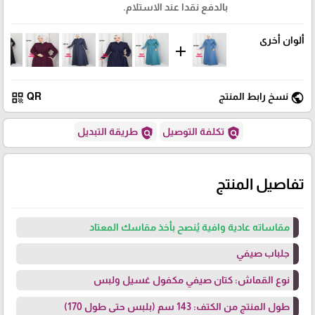
بالدفع نقدا عند الاستلام.
ألوان أخرى
add
qr_code
public
نسخ رابط المنتج
QR
policy
policy
تكلفة التوصيل
طريقة التبديل
تفاصيل المنتج
مقاساته عادية وافية يُنصح بأخذ مقاسك المعتاد
جلباب صيفي
نوع القماش: كتان صيفي مكفول غسيل ولبس
طول المنتج من الكتف: 143 سم (بلبس حتى طول 170)