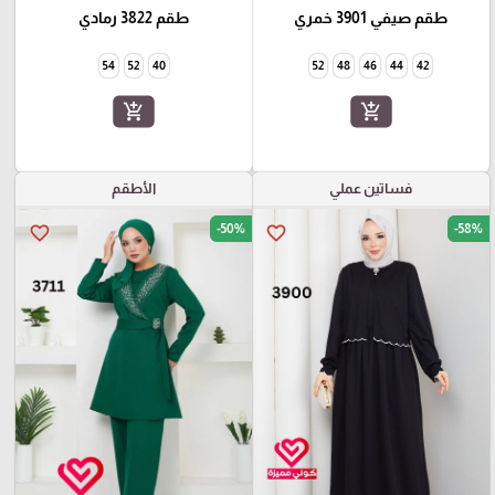
طقم صيفي 3901 خمري
طقم 3822 رمادي
54
52
40
52
48
46
44
42
add_shopping_cart
add_shopping_cart
فساتين عملي
الأطقم
-50%
-58%
favorite_border
favorite_border