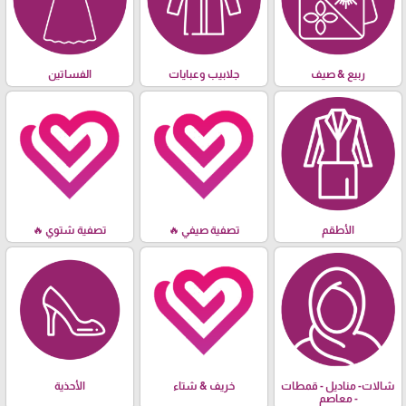
ربيع & صيف
جلابيب وعبايات
الفساتين
الأطقم
تصفية صيفي 🔥
تصفية شتوي 🔥
شالات- مناديل - قمطات
خريف & شتاء
الأحذية
- معاصم