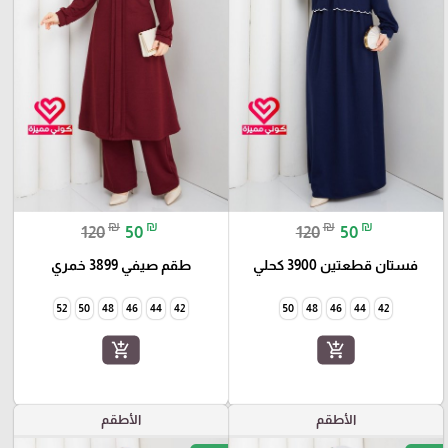
₪
₪
₪
₪
120
50
120
50
فستان قطعتين 3900 كحلي
طقم صيفي 3899 خمري
52
50
48
46
44
42
50
48
46
44
42
add_shopping_cart
add_shopping_cart
الأطقم
الأطقم