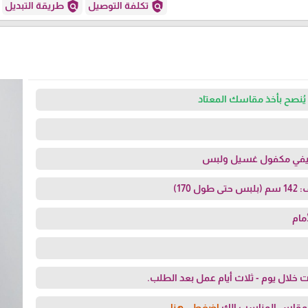
policy
policy
تكلفة التوصيل
طريقة التبديل
يُنصح بأخذ مقاسك المعتاد
صيفي مكفول غسيل ولبس
170)
مام
 خلال يوم - ثلاث أيام عمل بعد الطلب.
لمقاس المناسب الك
اضغطي هنا