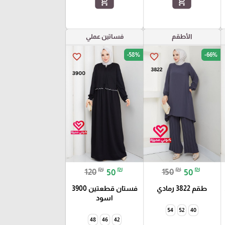
add_shopping_cart
add_shopping_cart
الأطقم
فساتين عملي
-58%
-66%
favorite_border
favorite_border
₪
₪
₪
₪
120
50
150
50
طقم 3822 رمادي
فستان قطعتين 3900
اسود
54
52
40
48
46
42