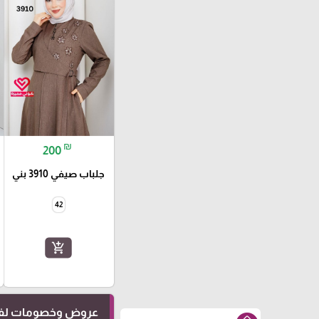
₪
200
جلباب صيفي 3910 بني
42
add_shopping_cart
عروض وخصومات لفت