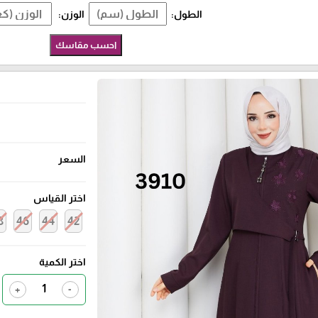
الطول:
الوزن:
احسب مقاسك
السعر
اختر القياس
8
46
44
42
اختر الكمية
+
-