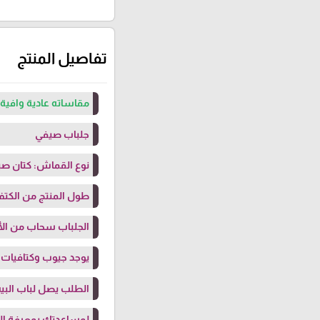
تفاصيل المنتج
مقاساته عادية وافية 
جلباب صيفي
نوع القماش: كتان 
طول المنتج من الكتف: 142 سم (بلبس حتى طول 
الجلباب سحاب من الأ
يوجد جيوب وكتافيات
الطلب يصل لباب البيت
لمساعدتك بمعرفة ا