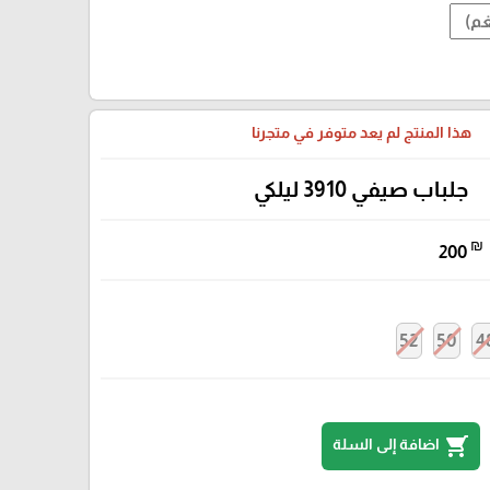
هذا المنتج لم يعد متوفر في متجرنا
جلباب صيفي 3910 ليلكي
₪
200
52
50
4
shopping_cart
اضافة إلى السلة