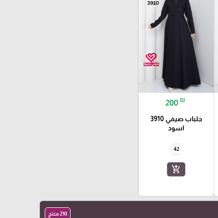
₪
200
جلباب صيفي 3910
اسود
42
add_shopping_cart
210 منتج