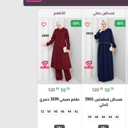
فساتين عملي
الأطقم
-58%
-58%
favorite_border
favorite_border
₪
₪
₪
₪
120
50
120
50
فستان قطعتين 3900
طقم صيفي 3899 خمري
كحلي
52
50
48
46
44
42
50
48
46
44
42