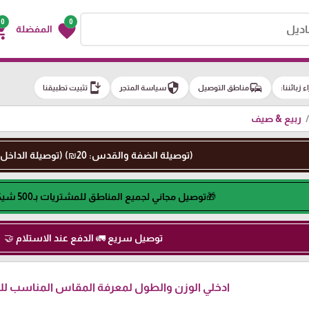
0
0
g_cart
favorite
المفضلة
install_mobile
security
commute
اء زبائننا:
مناطق التوصيل
سياسة المتجر
تثبيت تطبيقنا
ربيع & صيف
(توصيلة الضفة والقدس: 20₪) (توصيلة الداخل: 50₪)
🎁توصيل مجاني لجميع المناطق للمشتريات بـ500 شيكل او اكثر🎁
توصيل سريع 🚛 الدفع عند الاستلام 🤝
ادخلي الوزن والطول لمعرفة المقاس المناسب لكِ