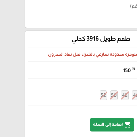
طقم طويل 3916 كحلي
متوفرة محدودة سارعي بالشراء قبل نفاذ المخزون
₪
150
52
50
48
4
shopping_cart
اضافة إلى السلة