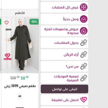
عرض كل المنتجات
الأطقم
وصل حديثاً
-58%
favorite_border
عروض وخصومات لفترة
محدودة
جدول المقاسات
آراء الزبائن
من نحن؟
تصفية الموديلات
₪
₪
120
50
الصيفية
طقم صيفي 3899 زيتي
لنبقى على تواصل
48
احصل على تطبيقنا