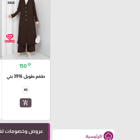
₪
150
طقم طويل 3916 بني
40
add_shopping_cart
عروض وخصومات لفت
الرئيسية