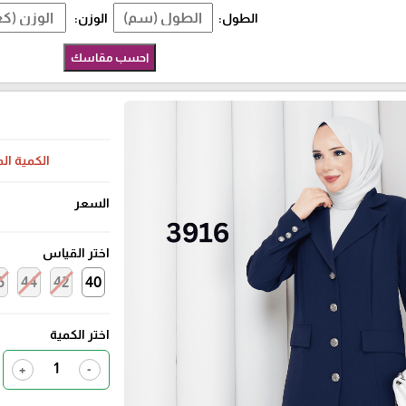
الطول:
الوزن:
احسب مقاسك
الكمية ال
السعر
اختر القياس
6
44
42
40
اختر الكمية
+
-