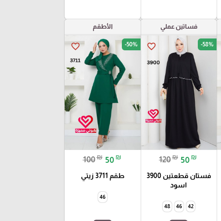
فساتين عملي
الأطقم
-50%
-58%
favorite_border
favorite_border
₪
₪
₪
₪
100
50
120
50
فستان قطعتين 3900
طقم 3711 زيتي
اسود
46
48
46
42