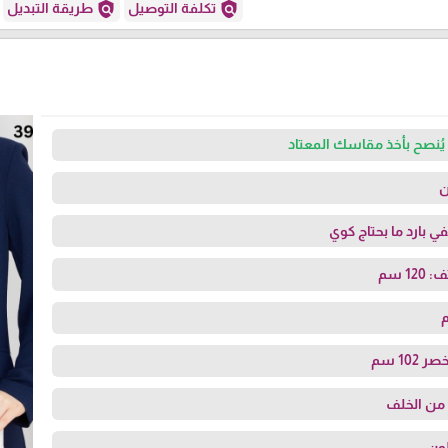
policy
policy
تكلفة التوصيل
طريقة التبديل
يُنصح بأخذ مقاسك المعتاد
ن
 بارد ما بحتاج كوي
1 سم
م
10 سم
من الخلف
لون