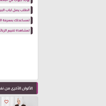
الطلب يصل لباب البيت
لمساعدتك بمعرفة ال
لمشاهدة تقييم الزبائن
الألوان الأخرى من ن
favorite_border