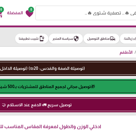
0
0
g_cart
favorite
المفضلة
install_mobile
security
commute
اء زبائننا:
مناطق التوصيل
سياسة المتجر
تثبيت تطبيقنا
الأطقم
(توصيلة الضفة والقدس: 20₪) (توصيلة الداخل: 50₪)
🎁توصيل مجاني لجميع المناطق للمشتريات بـ500 شيكل او اكثر🎁
توصيل سريع 🚛 الدفع عند الاستلام 🤝
ادخلي الوزن والطول لمعرفة المقاس المناسب لكِ