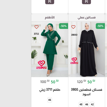
add_shopping_cart
add_shopping_cart
فساتين عملي
الأطقم
-50%
-58%
favorite_border
favorite_border
₪
₪
₪
₪
100
50
120
50
فستان قطعتين 3900
طقم 3711 زيتي
اسود
46
48
46
42