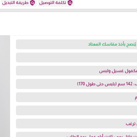
policy
policy
تكلفة التوصيل
طريقة التبديل
يُنصح بأخذ مقاسك المعتاد
مكفول غسيل ولبس
170)
م
ن ترغب
 خلال يوم - ثلاث أيام عمل بعد الطلب.