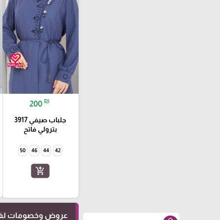
₪
200
جلباب صيفي 3917
بترولي فاتح
50
46
44
42
add_shopping_cart
عروض وخصومات لفت