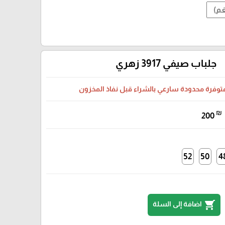
جلباب صيفي 3917 زهري
متوفرة محدودة سارعي بالشراء قبل نفاذ المخزون
₪
200
52
50
4
shopping_cart
اضافة إلى السلة