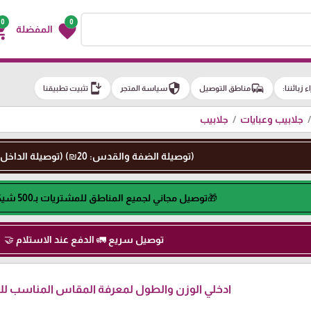
0
0
g_cart
favorite
المفضلة
install_mobile
security
commute
اء زبائننا:
مناطق التوصيل
سياسة المتجر
تثبيت تطبيقنا
جلابيب وعبايات
جلابيب
(توصيلة الضفة والقدس: 20₪) (توصيلة الداخل: 50₪)
🎁توصيل مجاني لجميع المناطق للمشتريات بـ500 شيكل او اكثر🎁
توصيل سريع 🚛 الدفع عند الاستلام 🤝
ادخلي الوزن والطول لمعرفة المقاس المناسب لكِ