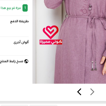
1
مرة تم بيع هذا
طريقة الدفع
ألوان أخرى
public
نسخ رابط المنتج
arrow_back_ios
arrow_forward_ios