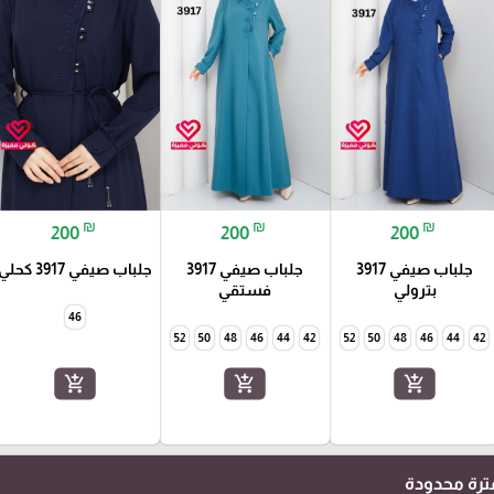
₪
₪
₪
200
200
200
جلباب صيفي 3917
جلباب صيفي 3917
جلباب صيفي 3917 كحلي
بترولي
فستقي
46
52
50
48
46
44
42
52
50
48
46
44
42
add_shopping_cart
add_shopping_cart
add_shopping_cart
رة محدودة