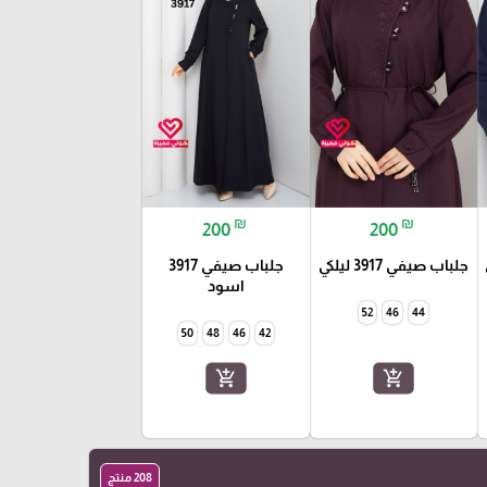
₪
₪
200
200
جلباب صيفي 3917 ليلكي
جلباب صيفي 3917
اسود
52
46
44
50
48
46
42
add_shopping_cart
add_shopping_cart
208 منتج