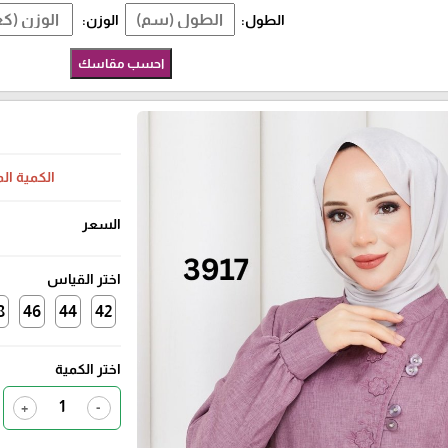
الطول:
الوزن:
احسب مقاسك
الكمية ال
السعر
اختر القياس
8
46
44
42
اختر الكمية
+
-