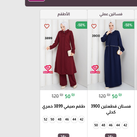
فساتين عملي
الأطقم
-58%
-58%
favorite_border
favorite_border
₪
₪
₪
₪
120
50
120
50
فستان قطعتين 3900
طقم صيفي 3899 خمري
كحلي
52
50
48
46
44
42
50
48
46
44
42