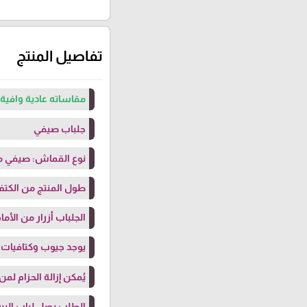
تفاصيل المنتج
مقاساته عادية وافية 
جلباب صيفي
نوع القماش: صيفي 
طول المنتج من الكتف: 142 سم (بلبس حتى طول 
الجلباب أزرار من الأما
يوجد جيوب وكتافيات
يُمكن إزالة الحزام لم
الطلب يصل لباب البيت