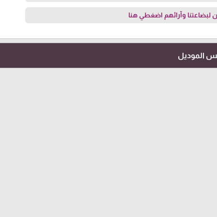
 لبضاعتنا وآرائهم
اضغطي هنا
فس الموديل