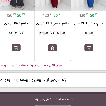
₪
₪
₪
₪
₪
₪
150
50
120
50
120
50
طقم صيفي 3901 نيلي
طقم صيفي 3901 خمري
طقم 3822 رمادي
54
52
40
52
48
46
44
42
48
46
add_shopping_cart
add_shopping_cart
add_shopping_cart
ft
more_horiz
عرض الكل
عروض وخصومات لفترة محدودة
👇هنا تجدون آراء الزبائن وتقييماتهم لمتجرنا وخدمات
تثبيت تطبيقنا
"كوني مميزة"