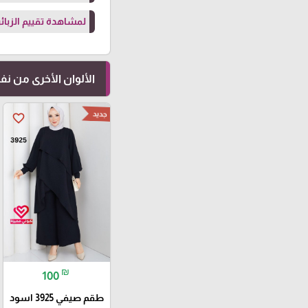
لمشاهدة تقييم الزبائن
الألوان الأخرى من ن
جديد
favorite_border
₪
100
طقم صيفي 3925 اسود