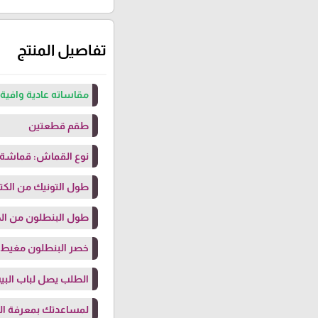
تفاصيل المنتج
مقاساته عادية وافية 
طقم قطعتين
نوع القماش: قماشة "
طول التونيك من الكتف: 98 سم (الفتحة مغلقة بقماش
طول البنطلون من الخصر: 
خصر البنطلون مغيط
الطلب يصل لباب البيت
لمساعدتك بمعرفة ال