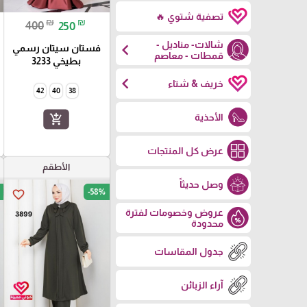
تصفية شتوي 🔥
₪
₪
400
250
شالات- مناديل -
chevron_left
فستان سيتان رسمي
قمطات - معاصم
بطيخي 3233
chevron_left
خريف & شتاء
42
40
38
الأحذية
add_shopping_cart
عرض كل المنتجات
الأطقم
وصل حديثاً
-58%
favorite_border
عروض وخصومات لفترة
محدودة
جدول المقاسات
آراء الزبائن