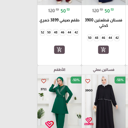
₪
₪
₪
₪
120
50
120
50
فستان قطعتين 3900
طقم صيفي 3899 خمري
كحلي
52
50
48
46
44
42
50
48
46
44
42
add_shopping_cart
add_shopping_cart
فساتين عملي
الأطقم
-50%
-58%
favorite_border
favorite_border