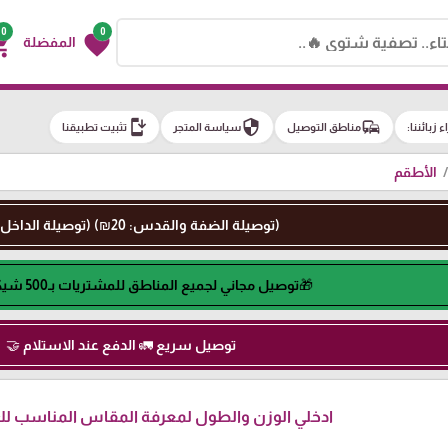
0
0
g_cart
favorite
المفضلة
install_mobile
security
commute
اء زبائننا:
مناطق التوصيل
سياسة المتجر
تثبيت تطبيقنا
الأطقم
(توصيلة الضفة والقدس: 20₪) (توصيلة الداخل: 50₪)
🎁توصيل مجاني لجميع المناطق للمشتريات بـ500 شيكل او اكثر🎁
توصيل سريع 🚛 الدفع عند الاستلام 🤝
ادخلي الوزن والطول لمعرفة المقاس المناسب لكِ