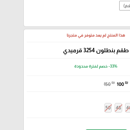
هذا المنتج لم يعد متوفر في متجرنا
طقم بنطلون 3254 قرميدي
-33%
خصم لفترة محدودة
₪
₪
150
100
50
48
4