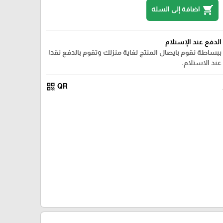
shopping_cart
اضافة إلى السلة
الدفع عند الإستلام
ببساطة نقوم بايصال المنتج لغاية منزلك وتقوم بالدفع نقدا
عند الاستلام.
qr_code
QR