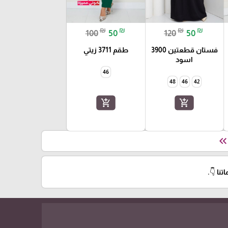
₪
₪
₪
₪
100
50
120
50
فستان قطعتين 3900
طقم 3711 زيتي
اسود
46
48
46
42
add_shopping_cart
add_shopping_cart
keyboard_double_arrow_le
نا 👇.