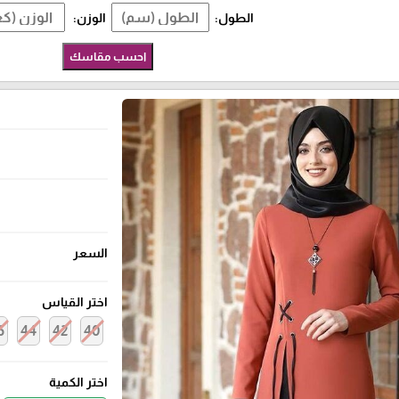
الطول:
الوزن:
احسب مقاسك
السعر
اختر القياس
6
44
42
40
اختر الكمية