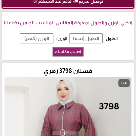
توصيل سريع 🚛 الدفع عند الاستلام 🤝
ادخلي الوزن والطول لمعرفة المقاس المناسب لكِ من بضاعتنا
الطول:
الوزن:
احسب مقاسك
فستان 3798 زهري
1 / 6