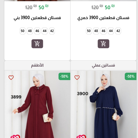
₪
₪
₪
₪
120
50
120
50
فستان قطعتين 3900 خمري
فستان قطعتين 3900 بني
50
48
46
44
42
50
48
46
44
42
add_shopping_cart
add_shopping_cart
فساتين عملي
الأطقم
-58%
-58%
favorite_border
favorite_border