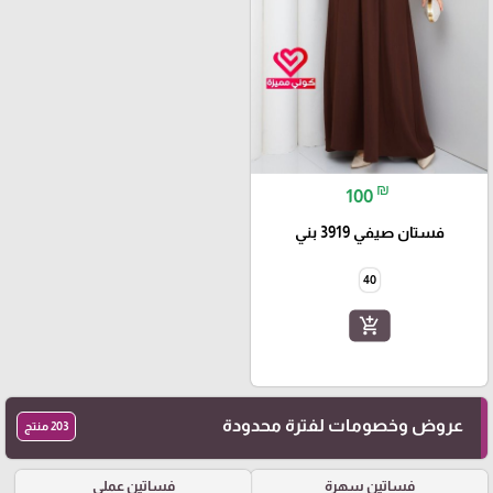
₪
100
فستان صيفي 3919 بني
40
add_shopping_cart
عروض وخصومات لفترة محدودة
203 منتج
فساتين سهرة
فساتين عملي