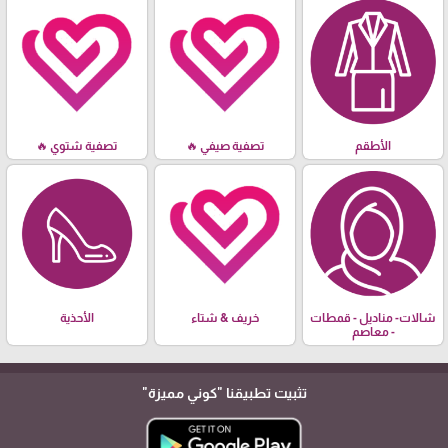
الأطقم
تصفية صيفي 🔥
تصفية شتوي 🔥
شالات- مناديل - قمطات
خريف & شتاء
الأحذية
- معاصم
تثبيت تطبيقنا
"كوني مميزة"