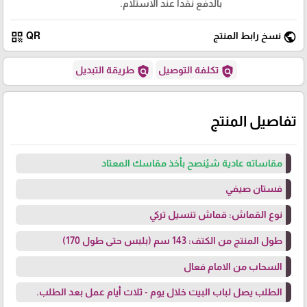
بالدفع نقدا عند الاستلام.
qr_code
public
نسخ رابط المنتج
QR
policy
policy
تكلفة التوصيل
طريقة التبديل
تفاصيل المنتج
مقاساته عادية شيُنصح بأخذ مقاسك المعتاد
فستان صيفي
نوع القماش: قماش تنسيل تركي
طول المنتج من الكتف: 143 سم (بلبس حتى طول 170)
السحاب من الامام فعال
الطلب يصل لباب البيت خلال يوم - ثلاث أيام عمل بعد الطلب.