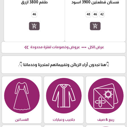
فستان قطعتين 3900 اسود
طقم 3800 ازرق
46
48
46
42
add_shopping_cart
add_shopping_cart
keyboard_double_arrow_left
more_horiz
عرض الكل
عروض وخصومات لفترة محدودة
👇هنا تجدون آراء الزبائن وتقييماتهم لمتجرنا وخدماتنا 👇.
ربيع & صيف
جلابيب وعبايات
الفساتين