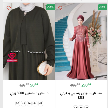
-58%
-37%
favorite_border
favorite_border
₪
₪
₪
₪
120
50
400
250
فستان سيتان رسمي بطيخي
فستان قطعتين 3900 زيتي
3233
50
48
46
44
42