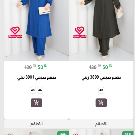
₪
₪
₪
₪
120
50
120
50
طقم صيفي 3899 زيتي
طقم صيفي 3901 نيلي
48
46
48
add_shopping_cart
add_shopping_cart
الأطقم
الأطقم
-66%
-58%