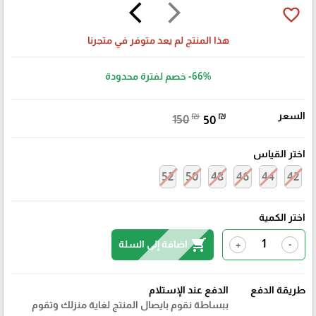
arrow_back_ios
arrow_forward_ios
favorite_border
هذا المنتج لم يعد متوفر في متجرنا
-66%
خصم لفترة محدودة
السعر
₪
₪
150
50
اختر القياس
52
50
48
46
44
42
اختر الكمية
shopping_cart
اضافة إلى السلة
+
-
طريقة الدفع
الدفع عند الإستلام
ببساطة نقوم بايصال المنتج لغاية منزلك وتقوم