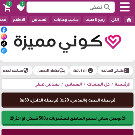
0
0
search
shopping_cart
favorite
home
الكل
ربيع & صيف
جلابيب وعبايات
الفساتين
الأطقم
تصفي
security
commute
emoji_emotions
ballot
طلباتي السابقة
آراء زبائننا:
مناطق التوصيل
سياسة المتجر
الرئيسية
كل المنتجات
الفساتين
فساتين عملي
(توصيلة الضفة والقدس: 20₪) (توصيلة الداخل: 50₪)
🎁توصيل مجاني لجميع المناطق للمشتريات بـ500 شيكل او اكثر🎁