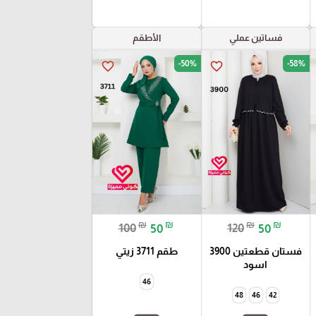
فساتين عملي
الأطقم
-50%
-58%
favorite_border
favorite_border
₪
₪
₪
₪
100
50
120
50
فستان قطعتين 3900
طقم 3711 زيتي
اسود
46
48
46
42