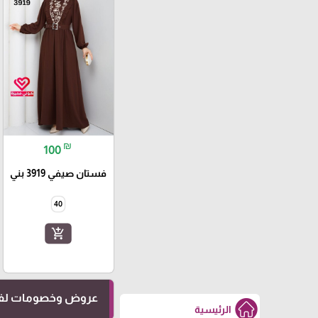
₪
100
فستان صيفي 3919 بني
40
add_shopping_cart
عروض وخصومات لفت
الرئيسية