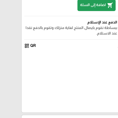
shopping_cart
اضافة إلى السلة
الدفع عند الإستلام
ببساطة نقوم بايصال المنتج لغاية منزلك وتقوم بالدفع نقدا
عند الاستلام.
qr_code
QR