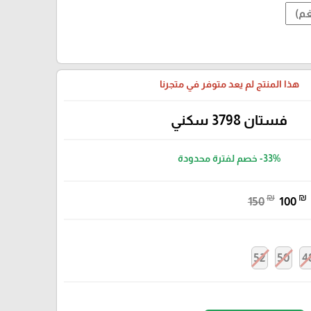
هذا المنتج لم يعد متوفر في متجرنا
فستان 3798 سكني
-33%
خصم لفترة محدودة
₪
₪
150
100
52
50
4