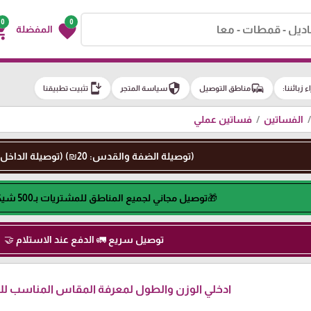
0
0
g_cart
favorite
المفضلة
install_mobile
security
commute
اء زبائننا:
مناطق التوصيل
سياسة المتجر
تثبيت تطبيقنا
الفساتين
فساتين عملي
(توصيلة الضفة والقدس: 20₪) (توصيلة الداخل: 50₪)
🎁توصيل مجاني لجميع المناطق للمشتريات بـ500 شيكل او اكثر🎁
توصيل سريع 🚛 الدفع عند الاستلام 🤝
ادخلي الوزن والطول لمعرفة المقاس المناسب لكِ