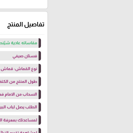
تفاصيل المنتج
مقاساته عادية شيُنص
فستان صيفي
نوع القماش: قماش ت
طول المنتج من الكتف: 143 سم (بلبس حتى طول 
السحاب من الامام فع
الطلب يصل لباب البيت
لمساعدتك بمعرفة ال
لمشاهدة تقييم الزبائن