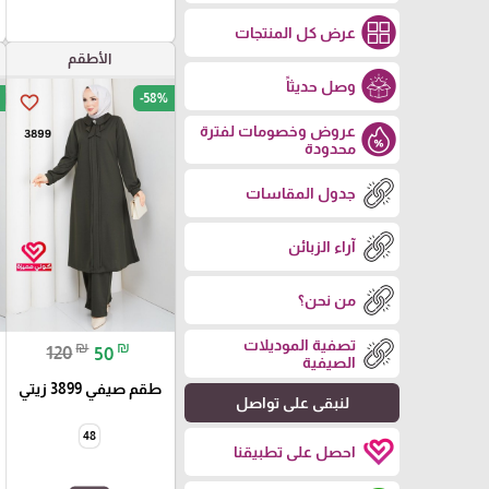
عرض كل المنتجات
الأطقم
وصل حديثاً
-58%
favorite_border
عروض وخصومات لفترة
محدودة
جدول المقاسات
آراء الزبائن
من نحن؟
تصفية الموديلات
₪
₪
120
50
الصيفية
طقم صيفي 3899 زيتي
لنبقى على تواصل
48
احصل على تطبيقنا