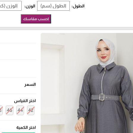
الطول:
الوزن:
احسب مقاسك
السعر
اختر القياس
8
46
44
42
اختر الكمية