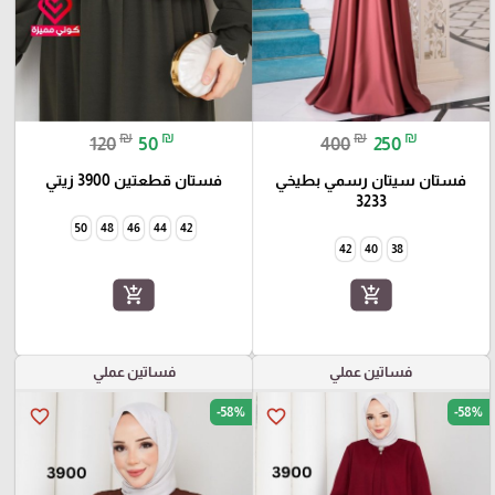
₪
₪
₪
₪
120
50
400
250
فستان سيتان رسمي بطيخي
فستان قطعتين 3900 زيتي
3233
50
48
46
44
42
42
40
38
add_shopping_cart
add_shopping_cart
فساتين عملي
فساتين عملي
-58%
-58%
favorite_border
favorite_border