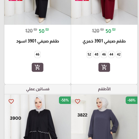
₪
₪
₪
₪
120
50
120
50
طقم صيفي 3901 خمري
طقم صيفي 3901 اسود
46
52
48
46
44
42
add_shopping_cart
add_shopping_cart
الأطقم
فساتين عملي
-58%
-66%
favorite_border
favorite_border