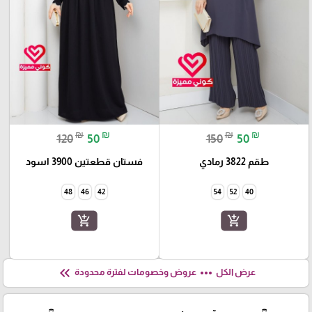
₪
₪
₪
₪
120
50
150
50
طقم 3822 رمادي
فستان قطعتين 3900 اسود
48
46
42
54
52
40
add_shopping_cart
add_shopping_cart
keyboard_double_arrow_left
more_horiz
عرض الكل
عروض وخصومات لفترة محدودة