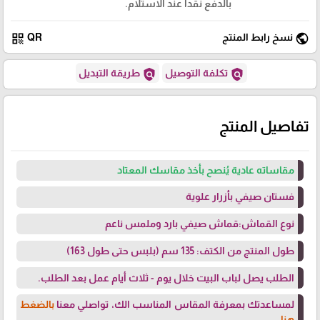
بالدفع نقدا عند الاستلام.
qr_code
public
نسخ رابط المنتج
QR
policy
policy
تكلفة التوصيل
طريقة التبديل
تفاصيل المنتج
مقاساته عادية يُنصح بأخذ مقاسك المعتاد
فستان صيفي بأزرار علوية
نوع القماش:قماش صيفي بارد وملمس ناعم
طول المنتج من الكتف: 135 سم (بلبس حتى طول 163)
الطلب يصل لباب البيت خلال يوم - ثلاث أيام عمل بعد الطلب.
لمساعدتك بمعرفة المقاس المناسب الك، تواصلي معنا
بالضغط
هنا