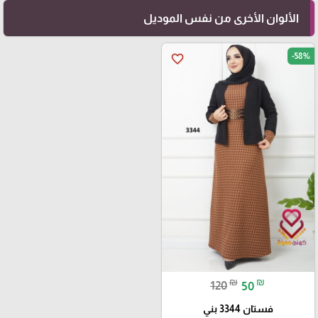
الألوان الأخرى من نفس الموديل
-58%
favorite_border
₪
₪
120
50
فستان 3344 بني