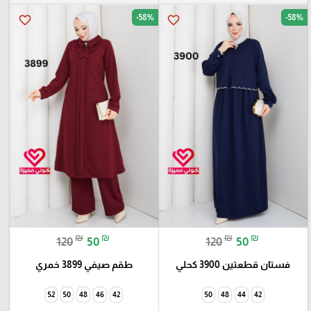
-58%
-58%
favorite_border
favorite_border
₪
₪
₪
₪
120
50
120
50
فستان قطعتين 3900 كحلي
طقم صيفي 3899 خمري
52
50
48
46
42
50
48
44
42