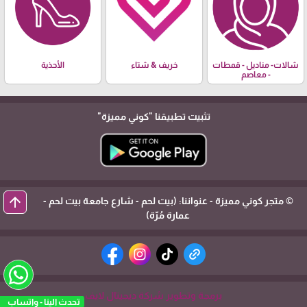
شالات- مناديل - قمطات
خريف & شتاء
الأحذية
- معاصم
تثبيت تطبيقنا
"كوني مميزة"
arrow_upward
© متجر كوني مميزة - عنواننا: (بيت لحم - شارع جامعة بيت لحم -
عمارة مُرّة)
برمجة وتطوير شركة ديجيتال لايف