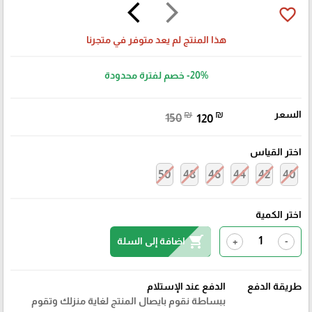
arrow_back_ios
arrow_forward_ios
favorite_border
هذا المنتج لم يعد متوفر في متجرنا
-20%
خصم لفترة محدودة
السعر
₪
₪
150
120
اختر القياس
50
48
46
44
42
40
اختر الكمية
shopping_cart
اضافة إلى السلة
+
-
طريقة الدفع
الدفع عند الإستلام
ببساطة نقوم بايصال المنتج لغاية منزلك وتقوم