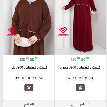
₪
₪
₪
₪
120
50
120
50
فستان قطعتين 3900 خمري
فستان قطعتين 3900 بني
50
48
46
44
42
50
48
46
44
42
add_shopping_cart
add_shopping_cart
فساتين عملي
الأطقم