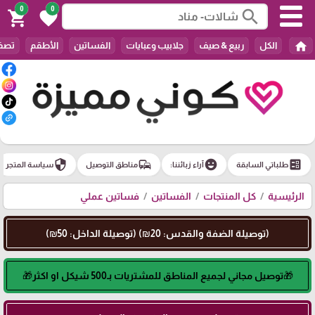
0
0
search
shopping_cart
favorite
home
الكل
ربيع & صيف
جلابيب وعبايات
الفساتين
الأطقم
تصفي
security
commute
emoji_emotions
ballot
طلباتي السابقة
آراء زبائننا:
مناطق التوصيل
سياسة المتجر
الرئيسية
كل المنتجات
الفساتين
فساتين عملي
(توصيلة الضفة والقدس: 20₪) (توصيلة الداخل: 50₪)
🎁توصيل مجاني لجميع المناطق للمشتريات بـ500 شيكل او اكثر🎁