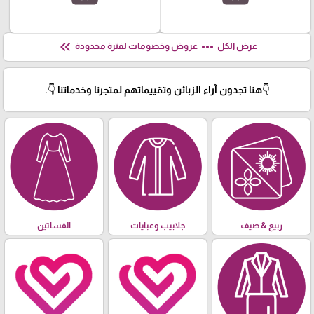
keyboard_double_arrow_left
more_horiz
عرض الكل
عروض وخصومات لفترة محدودة
👇هنا تجدون آراء الزبائن وتقييماتهم لمتجرنا وخدماتنا 👇.
ربيع & صيف
جلابيب وعبايات
الفساتين