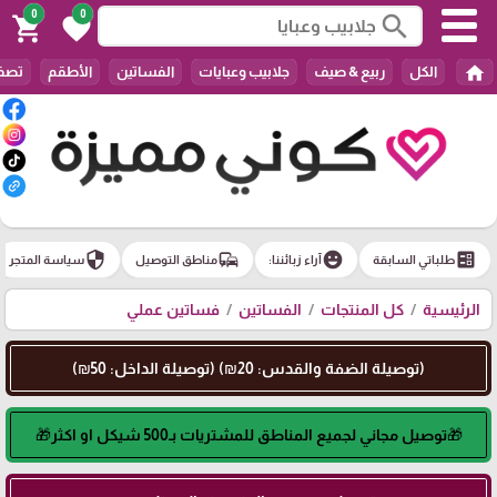
0
0
search
shopping_cart
favorite
home
الكل
ربيع & صيف
جلابيب وعبايات
الفساتين
الأطقم
تصفي
security
commute
emoji_emotions
ballot
طلباتي السابقة
آراء زبائننا:
مناطق التوصيل
سياسة المتجر
الرئيسية
كل المنتجات
الفساتين
فساتين عملي
(توصيلة الضفة والقدس: 20₪) (توصيلة الداخل: 50₪)
🎁توصيل مجاني لجميع المناطق للمشتريات بـ500 شيكل او اكثر🎁