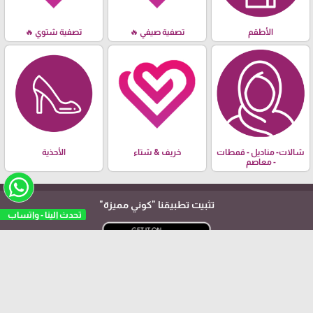
الأطقم
تصفية صيفي 🔥
تصفية شتوي 🔥
شالات- مناديل - قمطات
خريف & شتاء
الأحذية
- معاصم
تثبيت تطبيقنا
"كوني مميزة"
تحدث الينا - و
arrow_upward
© متجر كوني مميزة - عنواننا: (بيت لحم - شارع جامعة بيت لحم -
عمارة مُرّة)