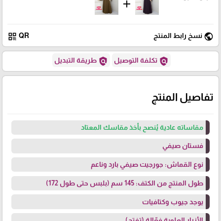
add
qr_code
public
نسخ رابط المنتج
QR
policy
policy
تكلفة التوصيل
طريقة التبديل
تفاصيل المنتج
مقاساته عادية يُنصح بأخذ مقاسك المعتاد
فستان صيفي
نوع القماش: جورجيت صيفي بارد وناعم
طول المنتج من الكتف: 145 سم (بلبس حتى طول 172)
يوجد جيوب وكتافيات
الأزرار العلوية فعّالة (تفتح)