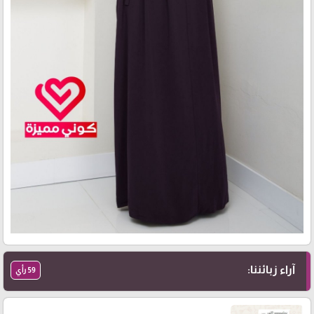
آراء زبائننا:
59 رأي