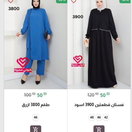
favorite_border
favorite_border
₪
₪
₪
₪
100
50
120
50
فستان قطعتين 3900 اسود
طقم 3800 ازرق
46
48
46
42
add_shopping_cart
add_shopping_cart