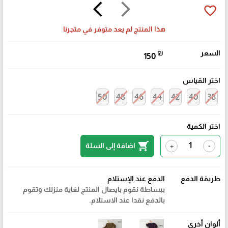
arrow_back_ios
arrow_forward_ios
favorite_border
هذا المنتج لم يعد متوفر في متجرنا
السعر
₪
150
اختر القياس
50
48
46
44
42
40
38
اختر الكمية
shopping_cart
اضافة إلى السلة
+
-
طريقة الدفع
الدفع عند الإستلام
ببساطة نقوم بايصال المنتج لغاية منزلك وتقوم
بالدفع نقدا عند الاستلام.
ألوان أخرى