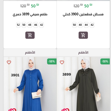
₪
₪
₪
₪
120
50
120
50
فستان قطعتين 3900 كحلي
طقم صيفي 3899 خمري
52
50
48
46
42
50
48
44
42
add_shopping_cart
add_shopping_cart
الأطقم
الأطقم
-58%
-58%
favorite_border
favorite_border