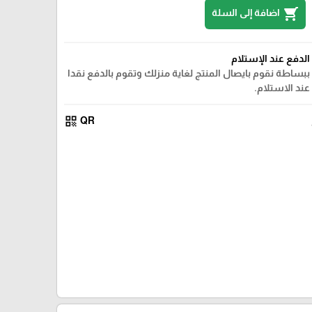
shopping_cart
اضافة إلى السلة
الدفع عند الإستلام
ببساطة نقوم بايصال المنتج لغاية منزلك وتقوم بالدفع نقدا
عند الاستلام.
qr_code
QR