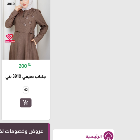
₪
200
جلباب صيفي 3910 بني
42
add_shopping_cart
عروض وخصومات لفت
الرئيسية