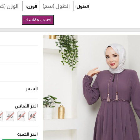
الطول:
الوزن:
احسب مقاسك
السعر
اختر القياس
8
46
44
42
اختر الكمية