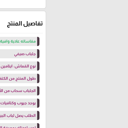
تفاصيل المنتج
مقاساته عادية وافية 
جلباب صيفي
نوع القماش: ايتامي
طول المنتج من الكتف: 144 سم (بلبس حتى طول 
الجلباب سحاب من الأ
يوجد جيوب وكتافيات
الطلب يصل لباب البيت
لمساعدتك بمعرفة ال