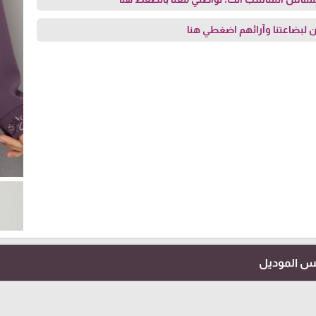
 لبضاعتنا وآرائهم
اضغطي هنا
فس الموديل