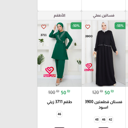
فساتين عملي
الأطقم
-50%
-58%
favorite_border
favorite_border
₪
₪
₪
₪
100
50
120
50
فستان قطعتين 3900
طقم 3711 زيتي
اسود
46
48
46
42