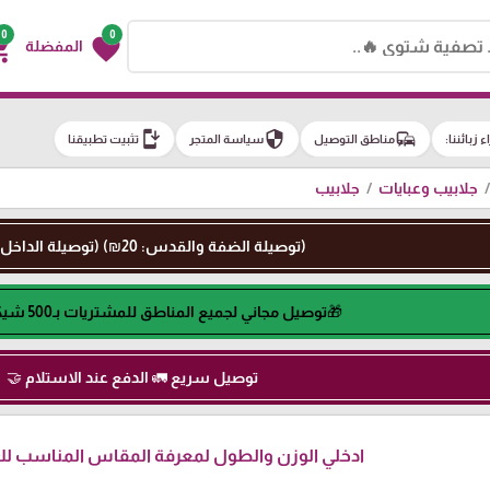
0
0
g_cart
favorite
المفضلة
install_mobile
security
commute
اء زبائننا:
مناطق التوصيل
سياسة المتجر
تثبيت تطبيقنا
جلابيب وعبايات
جلابيب
(توصيلة الضفة والقدس: 20₪) (توصيلة الداخل: 50₪)
🎁توصيل مجاني لجميع المناطق للمشتريات بـ500 شيكل او اكثر🎁
توصيل سريع 🚛 الدفع عند الاستلام 🤝
ادخلي الوزن والطول لمعرفة المقاس المناسب لكِ