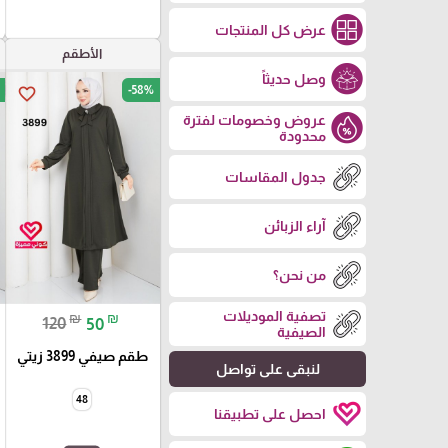
عرض كل المنتجات
الأطقم
وصل حديثاً
-58%
favorite_border
عروض وخصومات لفترة
محدودة
جدول المقاسات
آراء الزبائن
من نحن؟
تصفية الموديلات
₪
₪
120
50
الصيفية
طقم صيفي 3899 زيتي
لنبقى على تواصل
48
احصل على تطبيقنا