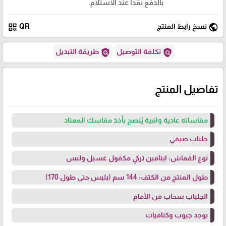
بالدفع نقدا عند الاستلام.
qr_code
public
نسخ رابط المنتج
QR
policy
policy
تكلفة التوصيل
طريقة التبديل
تفاصيل المنتج
مقاساته عادية وافية يُنصح بأخذ مقاسك المعتاد
جلباب صيفي
نوع القماش: ايتامين تركي مكفول غسيل ولبس
طول المنتج من الكتف: 144 سم (بلبس حتى طول 170)
الجلباب سحاب من الأمام
يوجد جيوب وكتافيات