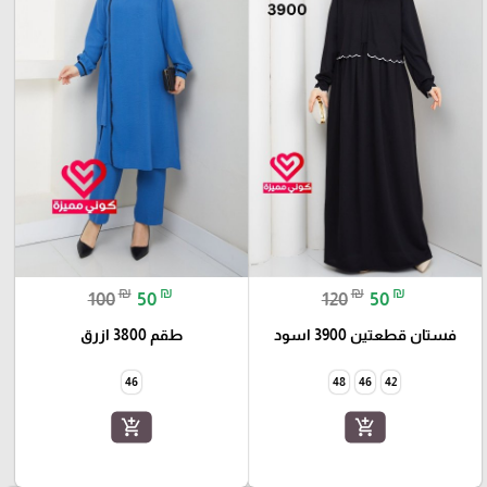
₪
₪
₪
₪
100
50
120
50
فستان قطعتين 3900 اسود
طقم 3800 ازرق
46
48
46
42
add_shopping_cart
add_shopping_cart