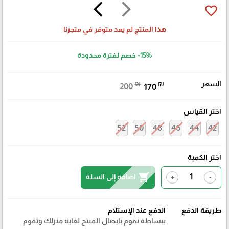
arrow_back_ios
arrow_forward_ios
favorite_border
هذا المنتج لم يعد متوفر في متجرنا
-15%
خصم لفترة محدودة
السعر
₪
₪
200
170
اختر القياس
52
50
48
46
44
42
اختر الكمية
shopping_cart
اضافة إلى السلة
+
-
طريقة الدفع
الدفع عند الإستلام
ببساطة نقوم بايصال المنتج لغاية منزلك وتقوم