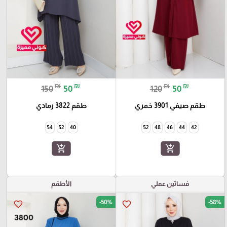
₪
₪
₪
₪
150
50
120
50
طقم صيفي 3901 خمري
طقم 3822 رمادي
54
52
40
52
48
46
44
42
add_shopping_cart
add_shopping_cart
فساتين عملي
الأطقم
-50%
-58%
favorite_border
favorite_border