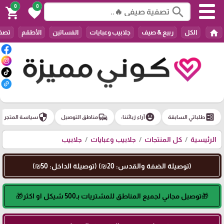
0
0
search
shopping_cart
favorite
home
الكل
ربيع & صيف
جلابيب وعبايات
الفساتين
الأطقم
تصفي
security
commute
emoji_emotions
ballot
طلباتي السابقة
آراء زبائننا:
مناطق التوصيل
سياسة المتجر
الرئيسية
كل المنتجات
جلابيب وعبايات
جلابيب
(توصيلة الضفة والقدس: 20₪) (توصيلة الداخل: 50₪)
🎁توصيل مجاني لجميع المناطق للمشتريات بـ500 شيكل او اكثر🎁