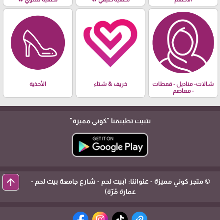
شالات- مناديل - قمطات
خريف & شتاء
الأحذية
- معاصم
تثبيت تطبيقنا
"كوني مميزة"
arrow_upward
© متجر كوني مميزة - عنواننا: (بيت لحم - شارع جامعة بيت لحم -
عمارة مُرّة)