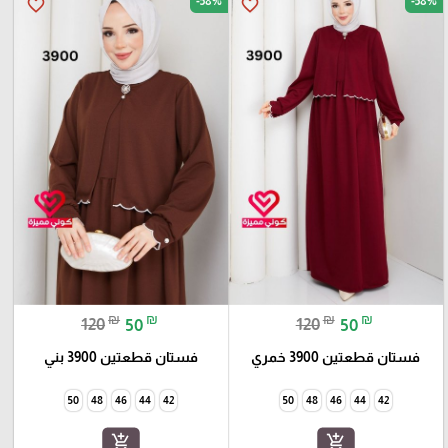
-58%
-58%
favorite_border
favorite_border
₪
₪
₪
₪
120
50
120
50
فستان قطعتين 3900 خمري
فستان قطعتين 3900 بني
50
48
46
44
42
50
48
46
44
42
add_shopping_cart
add_shopping_cart