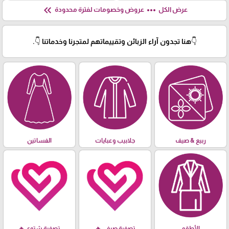
keyboard_double_arrow_left
more_horiz
عرض الكل
عروض وخصومات لفترة محدودة
👇هنا تجدون آراء الزبائن وتقييماتهم لمتجرنا وخدماتنا 👇.
ربيع & صيف
جلابيب وعبايات
الفساتين
الأطقم
تصفية صيفي 🔥
تصفية شتوي 🔥