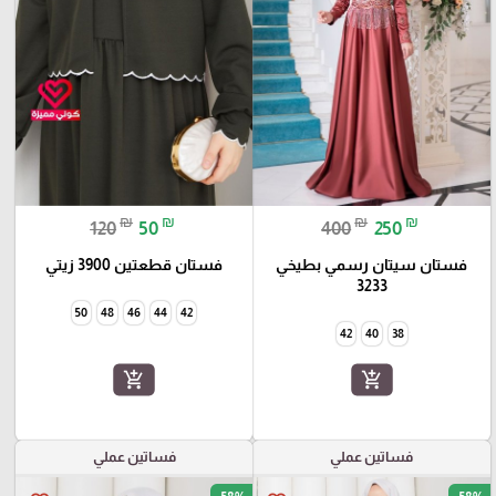
₪
₪
₪
₪
120
50
400
250
فستان سيتان رسمي بطيخي
فستان قطعتين 3900 زيتي
3233
50
48
46
44
42
42
40
38
add_shopping_cart
add_shopping_cart
فساتين عملي
فساتين عملي