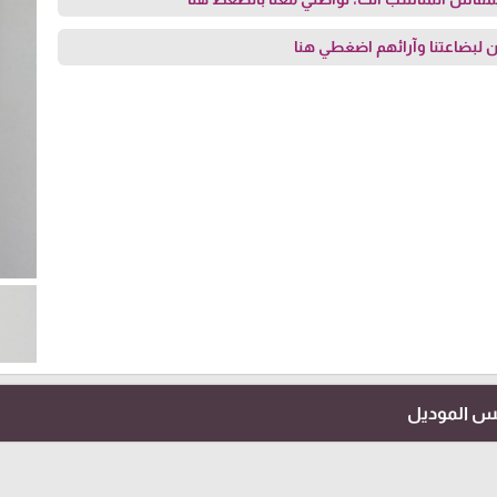
 لبضاعتنا وآرائهم
اضغطي هنا
فس الموديل