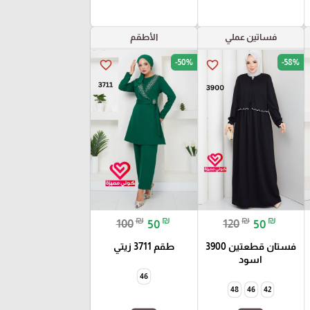
فساتين عملي
الأطقم
-50%
-58%
favorite_border
favorite_border
₪
₪
₪
₪
100
50
120
50
فستان قطعتين 3900
طقم 3711 زيتي
اسود
46
48
46
42