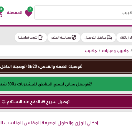
0
0
g_cart
favorite
المفضلة
install_mobile
security
commute
اء زبائننا:
مناطق التوصيل
سياسة المتجر
تثبيت تطبيقنا
جلابيب وعبايات
جلابيب
(توصيلة الضفة والقدس: 20₪) (توصيلة الداخل: 50₪)
🎁توصيل مجاني لجميع المناطق للمشتريات بـ500 شيكل او اكثر🎁
توصيل سريع 🚛 الدفع عند الاستلام 🤝
ادخلي الوزن والطول لمعرفة المقاس المناسب لكِ