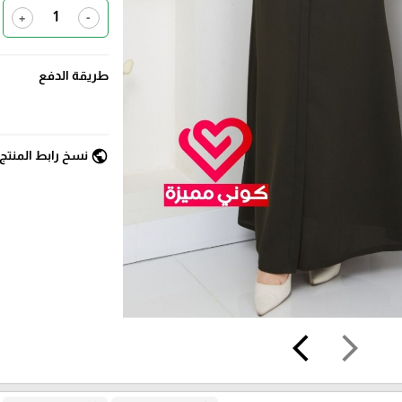
+
-
طريقة الدفع
public
نسخ رابط المنتج
arrow_back_ios
arrow_forward_ios