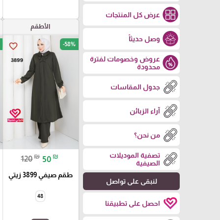
عرض كل المنتجات
الأطقم
وصل حديثاً
-58%
favorite_border
عروض وخصومات لفترة
محدودة
جدول المقاسات
آراء الزبائن
من نحن؟
تصفية الموديلات
₪
₪
120
50
الصيفية
طقم صيفي 3899 زيتي
لنبقى على تواصل
48
احصل على تطبيقنا