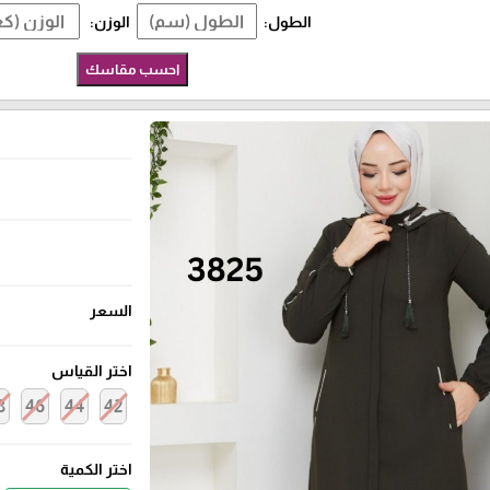
الطول:
الوزن:
احسب مقاسك
السعر
اختر القياس
8
46
44
42
اختر الكمية