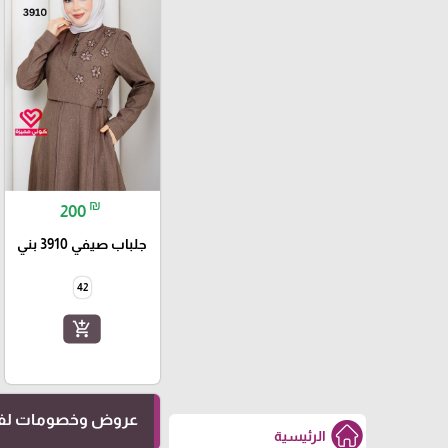
₪
200
جلباب صيفي 3910 بني
42
add_shopping_cart
عروض وخصومات لفت
الرئيسية