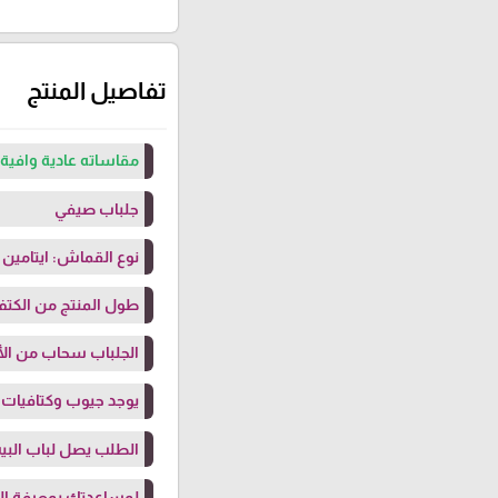
تفاصيل المنتج
مقاساته عادية وافية 
جلباب صيفي
نوع القماش: ايتامين
طول المنتج من الكتف: 145 سم (بلبس حتى طول 
الجلباب سحاب من الأ
يوجد جيوب وكتافيات
الطلب يصل لباب البيت
لمساعدتك بمعرفة ال