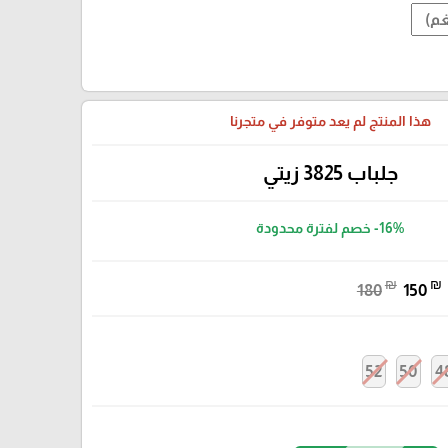
هذا المنتج لم يعد متوفر في متجرنا
جلباب 3825 زيتي
-16%
خصم لفترة محدودة
₪
₪
180
150
52
50
4