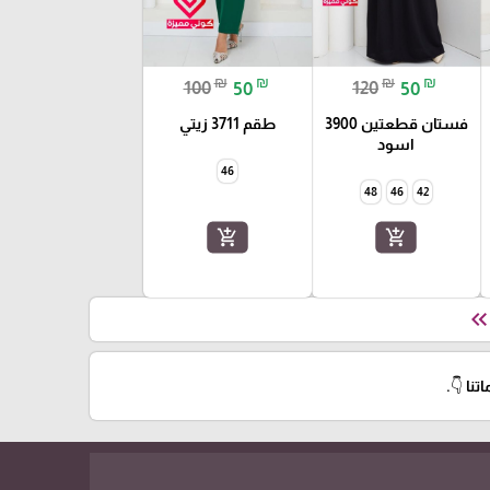
₪
₪
₪
₪
100
50
120
50
فستان قطعتين 3900
طقم 3711 زيتي
اسود
46
48
46
42
add_shopping_cart
add_shopping_cart
keyboard_double_arrow_le
نا 👇.