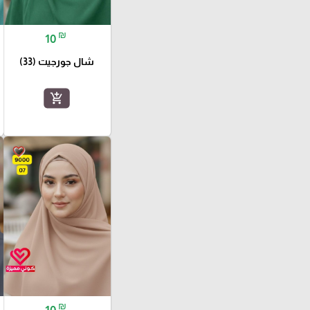
₪
10
شال جورجيت (33)
add_shopping_cart
favorite_border
₪