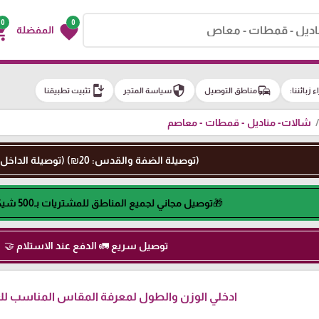
0
0
g_cart
favorite
المفضلة
install_mobile
security
commute
اء زبائننا:
مناطق التوصيل
سياسة المتجر
تثبيت تطبيقنا
شالات- مناديل - قمطات - معاصم
(توصيلة الضفة والقدس: 20₪) (توصيلة الداخل: 50₪)
🎁توصيل مجاني لجميع المناطق للمشتريات بـ500 شيكل او اكثر🎁
توصيل سريع 🚛 الدفع عند الاستلام 🤝
ادخلي الوزن والطول لمعرفة المقاس المناسب لكِ