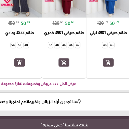
₪
₪
₪
₪
₪
₪
150
50
120
50
120
50
طقم صيفي 3901 نيلي
طقم صيفي 3901 خمري
طقم 3822 رمادي
54
52
40
52
48
46
44
42
48
46
add_shopping_cart
add_shopping_cart
add_shopping_cart
ft
more_horiz
عرض الكل
عروض وخصومات لفترة محدودة
👇هنا تجدون آراء الزبائن وتقييماتهم لمتجرنا وخدمات
تثبيت تطبيقنا
"كوني مميزة"