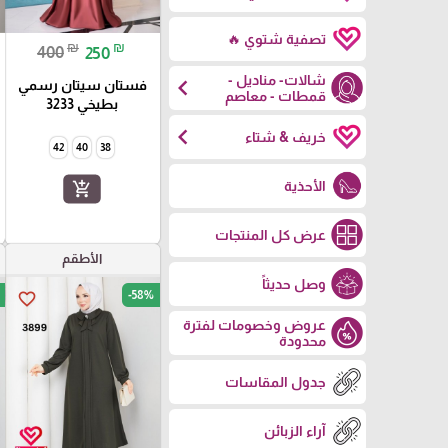
تصفية شتوي 🔥
₪
₪
400
250
شالات- مناديل -
chevron_left
فستان سيتان رسمي
قمطات - معاصم
بطيخي 3233
chevron_left
خريف & شتاء
42
40
38
الأحذية
add_shopping_cart
عرض كل المنتجات
الأطقم
وصل حديثاً
-58%
favorite_border
عروض وخصومات لفترة
محدودة
جدول المقاسات
آراء الزبائن