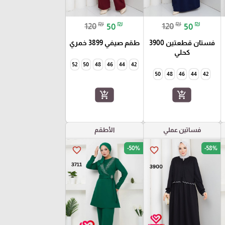
₪
₪
₪
₪
120
50
120
50
فستان قطعتين 3900
طقم صيفي 3899 خمري
كحلي
52
50
48
46
44
42
50
48
46
44
42
add_shopping_cart
add_shopping_cart
فساتين عملي
الأطقم
-50%
-58%
favorite_border
favorite_border