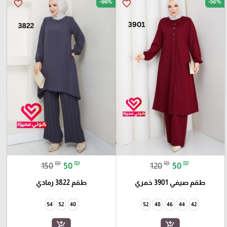
-66%
-58%
favorite_border
favorite_border
₪
₪
₪
₪
150
50
120
50
طقم صيفي 3901 خمري
طقم 3822 رمادي
54
52
40
52
48
46
44
42
add_shopping_cart
add_shopping_cart