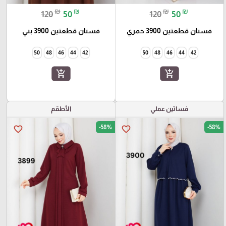
₪
₪
₪
₪
120
50
120
50
فستان قطعتين 3900 خمري
فستان قطعتين 3900 بني
50
48
46
44
42
50
48
46
44
42
add_shopping_cart
add_shopping_cart
فساتين عملي
الأطقم
-58%
-58%
favorite_border
favorite_border