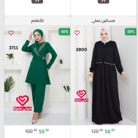
فساتين عملي
الأطقم
-50%
-58%
favorite_border
favorite_border
₪
₪
₪
₪
100
50
120
50