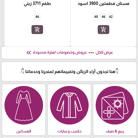
فستان قطعتين 3900 اسود
طقم 3711 زيتي
46
48
46
42
add_shopping_cart
add_shopping_cart
keyboard_double_arrow_left
more_horiz
عرض الكل
عروض وخصومات لفترة محدودة
👇هنا تجدون آراء الزبائن وتقييماتهم لمتجرنا وخدماتنا 👇.
ربيع & صيف
جلابيب وعبايات
الفساتين