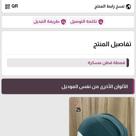
qr_code
public
نسخ رابط المنتج
QR
policy
policy
تكلفة التوصيل
طريقة التبديل
تفاصيل المنتج
قمطة قطن مسكرة
الألوان الأخرى من نفس الموديل
favorite_border