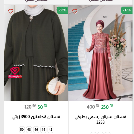
-58%
-37%
favorite_border
favorite_border
₪
₪
₪
₪
120
50
400
250
فستان سيتان رسمي بطيخي
فستان قطعتين 3900 زيتي
3233
50
48
46
44
42