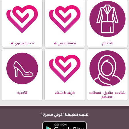
الأطقم
تصفية صيفي 🔥
تصفية شتوي 🔥
شالات- مناديل - قمطات
خريف & شتاء
الأحذية
- معاصم
تثبيت تطبيقنا
"كوني مميزة"