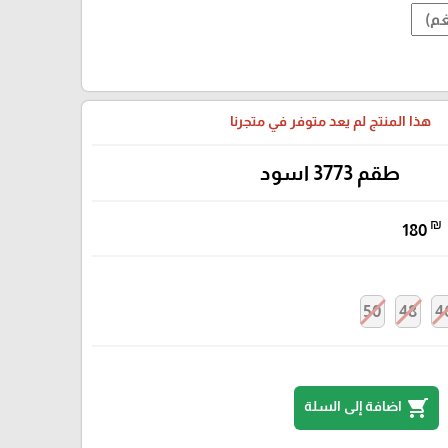
هذا المنتج لم يعد متوفر في متجرنا
طقم 3773 اسود
₪
180
50
48
4
shopping_cart
اضافة إلى السلة