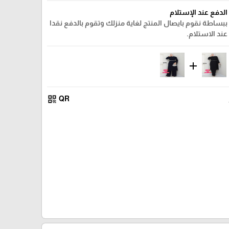
الدفع عند الإستلام
ببساطة نقوم بايصال المنتج لغاية منزلك وتقوم بالدفع نقدا
عند الاستلام.
add
qr_code
QR