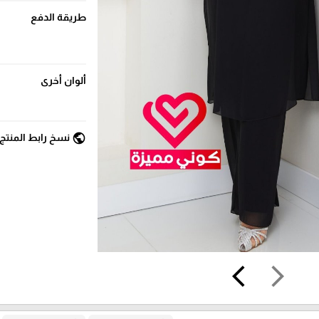
طريقة الدفع
ألوان أخرى
public
نسخ رابط المنتج
arrow_back_ios
arrow_forward_ios