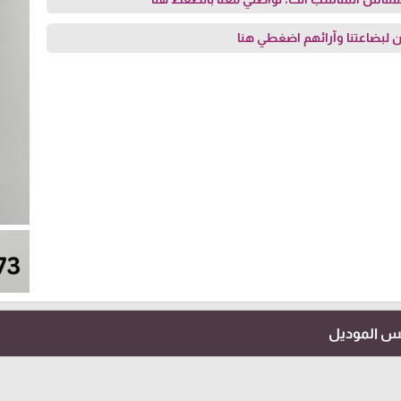
 لبضاعتنا وآرائهم
اضغطي هنا
فس الموديل