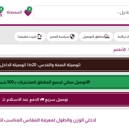
0
0
g_cart
favorite
المفضلة
install_mobile
security
commute
اء زبائننا:
مناطق التوصيل
سياسة المتجر
تثبيت تطبيقنا
الأطقم
(توصيلة الضفة والقدس: 20₪) (توصيلة الداخل: 50₪)
🎁توصيل مجاني لجميع المناطق للمشتريات بـ500 شيكل او اكثر🎁
توصيل سريع 🚛 الدفع عند الاستلام 🤝
ادخلي الوزن والطول لمعرفة المقاس المناسب لكِ