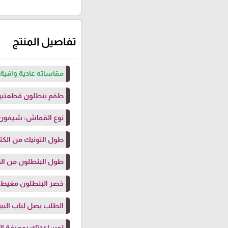
تفاصيل المنتج
مقاساته عادية وافية 
طقم بنطلون قطعتين
نوع القماش: شيفون
طول التونيك من الكتف: 10
طول البنطلون من الخصر 0
خصر البنطلون مغيط
الطلب يصل لباب البيت
لمساعدتك بمعرفة ال