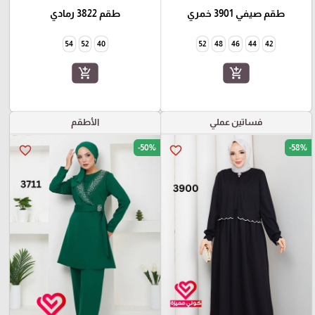
طقم صيفي 3901 خمري
طقم 3822 رمادي
54
52
40
52
48
46
44
42
add_shopping_cart
add_shopping_cart
فساتين عملي
الأطقم
-50%
-58%
favorite_border
favorite_border