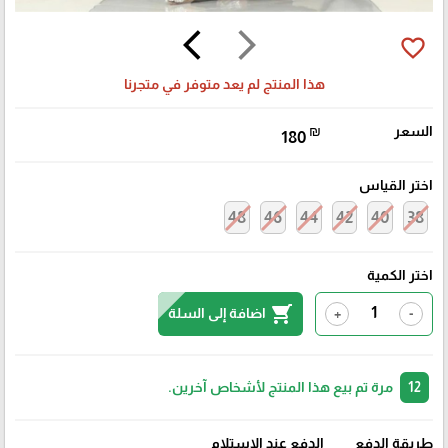
arrow_back_ios
arrow_forward_ios
favorite_border
هذا المنتج لم يعد متوفر في متجرنا
السعر
₪
180
اختر القياس
48
46
44
42
40
38
اختر الكمية
shopping_cart
اضافة إلى السلة
+
-
12
مرة تم بيع هذا المنتج لأشخاص آخرين.
طريقة الدفع
الدفع عند الإستلام