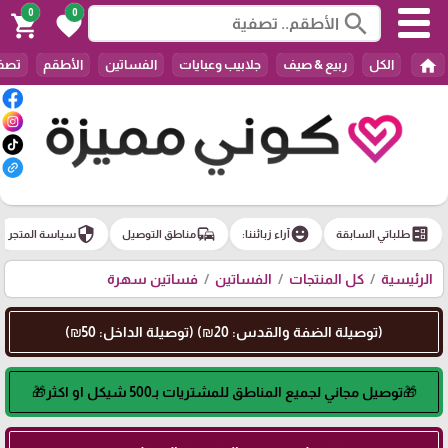
0
0
search
shopping_cart
favorite
home
الكل
ربيع & صيف
جلابيب وعبايات
الفساتين
الأطقم
تصفي
security
commute
emoji_emotions
ballot
طلباتي السابقة
آراء زبائننا:
مناطق التوصيل
سياسة المتجر
الرئيسية
كل المنتجات
الفساتين
فساتين سهرة
(توصيلة الضفة والقدس: 20₪) (توصيلة الداخل: 50₪)
🎁توصيل مجاني لجميع المناطق للمشتريات بـ500 شيكل او اكثر🎁