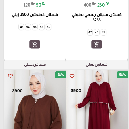
₪
₪
₪
₪
120
50
400
250
فستان سيتان رسمي بطيخي
فستان قطعتين 3900 زيتي
3233
50
48
46
44
42
42
40
38
add_shopping_cart
add_shopping_cart
فساتين عملي
فساتين عملي
-58%
-58%
favorite_border
favorite_border