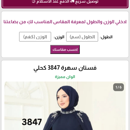
توصيل سريع 🚛 الدفع عند الاستلام 🤝
ادخلي الوزن والطول لمعرفة المقاس المناسب لكِ من بضاعتنا
الطول:
الوزن:
احسب مقاسك
فستان سهرة 3847 كحلي
الوان مميزة
1 / 6