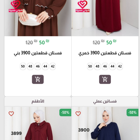
₪
₪
₪
₪
120
50
120
50
فستان قطعتين 3900 خمري
فستان قطعتين 3900 بني
50
48
46
44
42
50
48
46
44
42
add_shopping_cart
add_shopping_cart
فساتين عملي
الأطقم
-58%
-58%
favorite_border
favorite_border