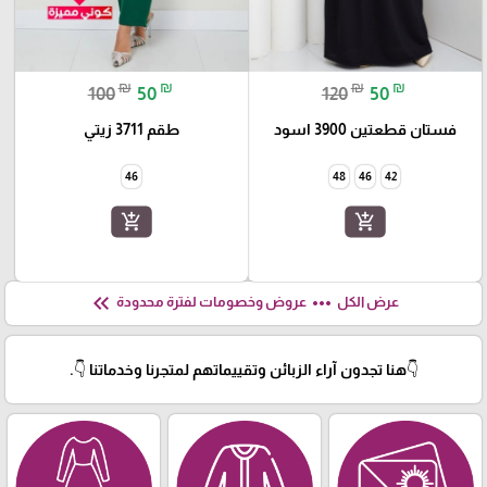
₪
₪
₪
₪
100
50
120
50
فستان قطعتين 3900 اسود
طقم 3711 زيتي
46
48
46
42
add_shopping_cart
add_shopping_cart
keyboard_double_arrow_left
more_horiz
عرض الكل
عروض وخصومات لفترة محدودة
👇هنا تجدون آراء الزبائن وتقييماتهم لمتجرنا وخدماتنا 👇.