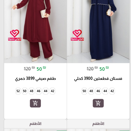
₪
₪
₪
₪
120
50
120
50
فستان قطعتين 3900 كحلي
طقم صيفي 3899 خمري
52
50
48
46
44
42
50
48
46
44
42
add_shopping_cart
add_shopping_cart
الأطقم
الأطقم