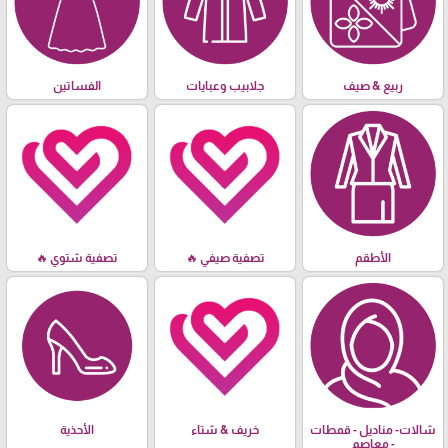
ربيع & صيف
جلابيب وعبايات
الفساتين
الأطقم
تصفية صيفي 🔥
تصفية شتوي 🔥
شالات- مناديل - قمطات
خريف & شتاء
الأحذية
- معاصم