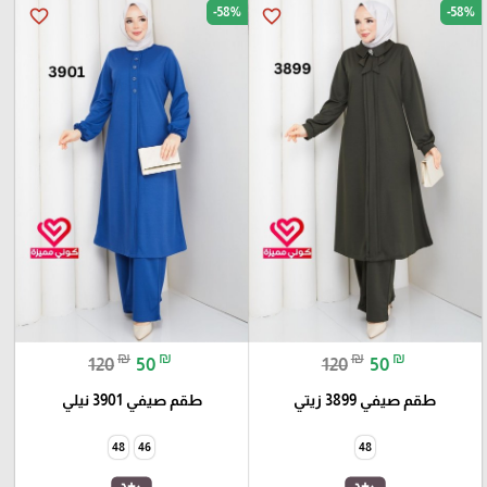
-58%
-58%
favorite_border
favorite_border
₪
₪
₪
₪
120
50
120
50
طقم صيفي 3899 زيتي
طقم صيفي 3901 نيلي
48
46
48