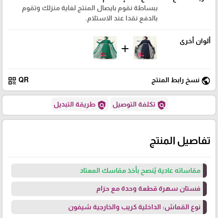
ببساطة نقوم بايصال المنتج لغاية منزلك وتقوم
بالدفع نقدا عند الاستلام.
ألوان أخرى
add
qr_code
public
نسخ رابط المنتج
QR
policy
policy
تكلفة التوصيل
طريقة التبديل
تفاصيل المنتج
مقاساته عادية يُنصح بأخذ مقاسك المعتاد
فستان سهرة قطعة وحدة مع حزام
نوع القماش: الداخلية كريب والخارجية شيفون