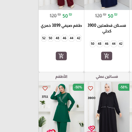
₪
₪
₪
₪
120
50
120
50
فستان قطعتين 3900
طقم صيفي 3899 خمري
كحلي
52
50
48
46
44
42
50
48
46
44
42
add_shopping_cart
add_shopping_cart
فساتين عملي
الأطقم
-50%
-58%
favorite_border
favorite_border