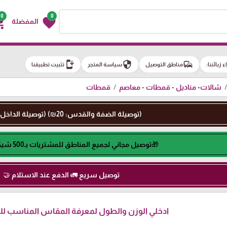
0
0
g_cart
favorite
المفضلة
install_mobile
security
commute
اء زبائننا:
مناطق التوصيل
سياسة المتجر
تثبيت تطبيقنا
شالات- مناديل - قمطات - معاصم
قمطات
(توصيلة الضفة والقدس: 20₪) (توصيلة الداخل: 50₪)
🎁توصيل مجاني لجميع المناطق للمشتريات بـ500 شيكل او اكثر🎁
توصيل سريع 🚛 الدفع عند الاستلام 🤝
ادخلي الوزن والطول لمعرفة المقاس المناسب لكِ