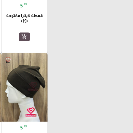
₪
5
قمطة لايكرا مفتوحة
(19)
add_shopping_cart
favorite_border
₪
5