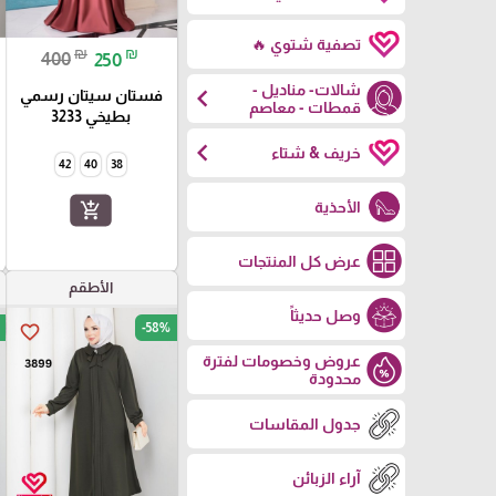
تصفية شتوي 🔥
₪
₪
400
250
شالات- مناديل -
chevron_left
فستان سيتان رسمي
قمطات - معاصم
بطيخي 3233
chevron_left
خريف & شتاء
42
40
38
الأحذية
add_shopping_cart
عرض كل المنتجات
الأطقم
وصل حديثاً
-58%
favorite_border
عروض وخصومات لفترة
محدودة
جدول المقاسات
آراء الزبائن