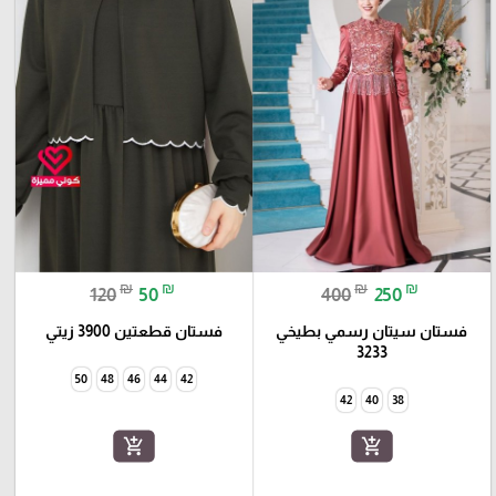
₪
₪
₪
₪
120
50
400
250
فستان سيتان رسمي بطيخي
فستان قطعتين 3900 زيتي
3233
50
48
46
44
42
42
40
38
add_shopping_cart
add_shopping_cart