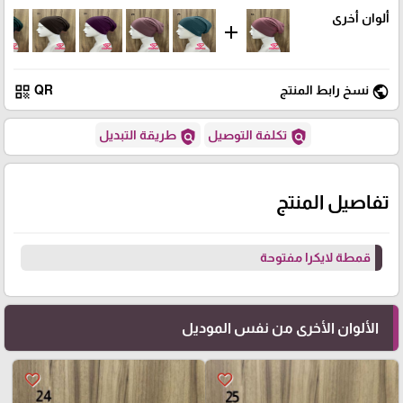
ألوان أخرى
add
qr_code
public
نسخ رابط المنتج
QR
policy
policy
تكلفة التوصيل
طريقة التبديل
تفاصيل المنتج
قمطة لايكرا مفتوحة
الألوان الأخرى من نفس الموديل
favorite_border
favorite_border