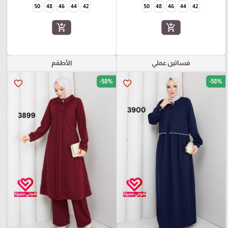
50
48
46
44
42
50
48
46
44
42
add_shopping_cart
add_shopping_cart
فساتين عملي
الأطقم
-58%
-58%
favorite_border
favorite_border