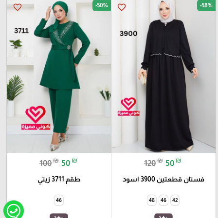
-50%
-58%
favorite_border
favorite_border
₪
₪
₪
₪
100
50
120
50
فستان قطعتين 3900 اسود
طقم 3711 زيتي
46
48
46
42