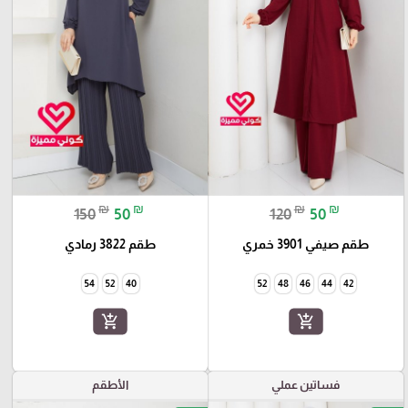
₪
₪
₪
₪
150
50
120
50
طقم صيفي 3901 خمري
طقم 3822 رمادي
54
52
40
52
48
46
44
42
add_shopping_cart
add_shopping_cart
فساتين عملي
الأطقم