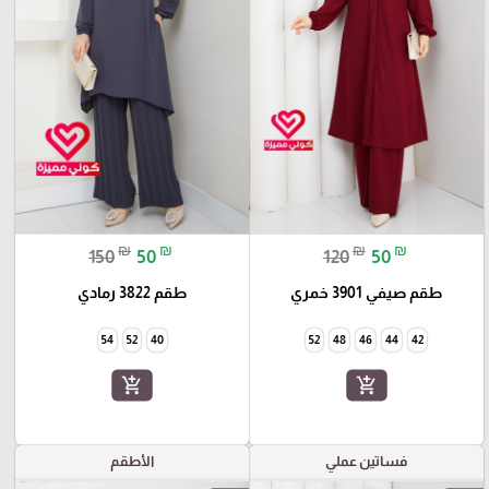
₪
₪
₪
₪
150
50
120
50
طقم صيفي 3901 خمري
طقم 3822 رمادي
54
52
40
52
48
46
44
42
add_shopping_cart
add_shopping_cart
فساتين عملي
الأطقم