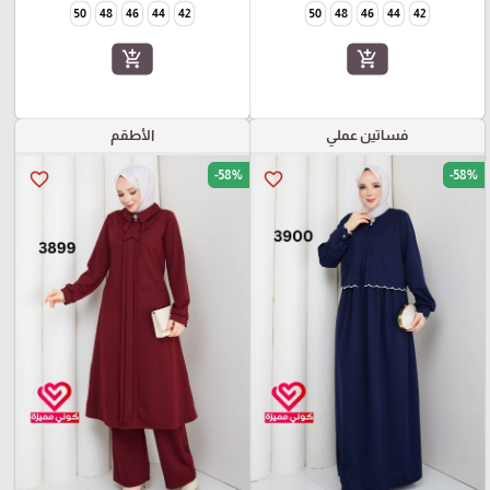
50
48
46
44
42
50
48
46
44
42
add_shopping_cart
add_shopping_cart
فساتين عملي
الأطقم
-58%
-58%
favorite_border
favorite_border