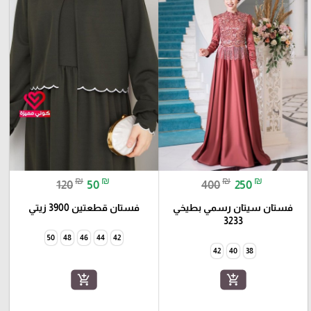
₪
₪
₪
₪
120
50
400
250
فستان سيتان رسمي بطيخي
فستان قطعتين 3900 زيتي
3233
50
48
46
44
42
42
40
38
add_shopping_cart
add_shopping_cart