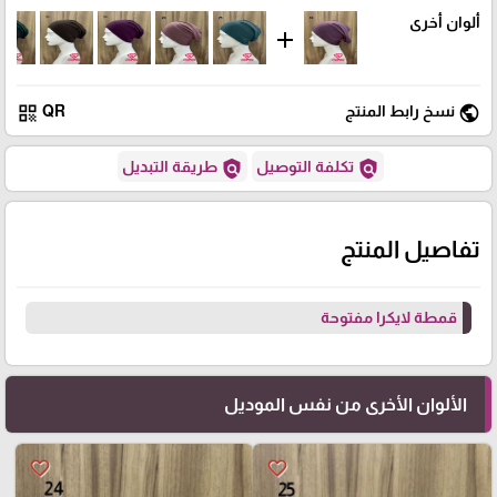
ألوان أخرى
add
qr_code
public
نسخ رابط المنتج
QR
policy
policy
تكلفة التوصيل
طريقة التبديل
تفاصيل المنتج
قمطة لايكرا مفتوحة
الألوان الأخرى من نفس الموديل
favorite_border
favorite_border