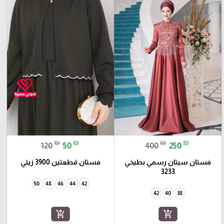
₪
₪
₪
₪
120
50
400
250
فستان سيتان رسمي بطيخي
فستان قطعتين 3900 زيتي
3233
50
48
46
44
42
42
40
38
add_shopping_cart
add_shopping_cart