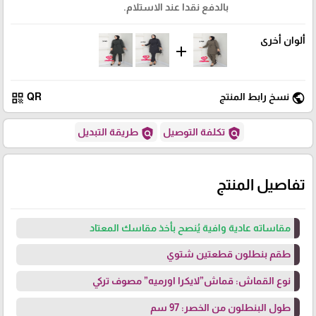
بالدفع نقدا عند الاستلام.
ألوان أخرى
add
qr_code
public
نسخ رابط المنتج
QR
policy
policy
تكلفة التوصيل
طريقة التبديل
تفاصيل المنتج
مقاساته عادية وافية يُنصح بأخذ مقاسك المعتاد
طقم بنطلون قطعتين شتوي
نوع القماش: قماش”لايكرا اورميه” مصوف تركي
طول البنطلون من الخصر: 97 سم