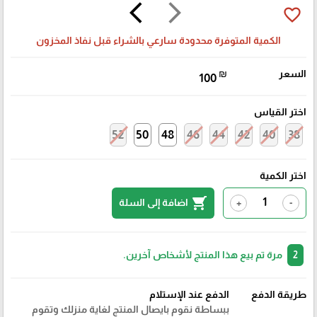
arrow_back_ios
arrow_forward_ios
favorite_border
الكمية المتوفرة محدودة سارعي بالشراء قبل نفاذ المخزون
السعر
₪
100
اختر القياس
52
50
48
46
44
42
40
38
اختر الكمية
shopping_cart
اضافة إلى السلة
+
-
2
مرة تم بيع هذا المنتج لأشخاص آخرين.
طريقة الدفع
الدفع عند الإستلام
ببساطة نقوم بايصال المنتج لغاية منزلك وتقوم