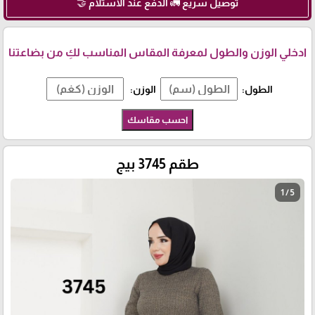
توصيل سريع 🚛 الدفع عند الاستلام 🤝
ادخلي الوزن والطول لمعرفة المقاس المناسب لكِ من بضاعتنا
الطول:
الوزن:
احسب مقاسك
طقم 3745 بيج
1 / 5