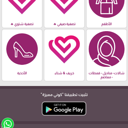
الأطقم
تصفية صيفي 🔥
تصفية شتوي 🔥
شالات- مناديل - قمطات
خريف & شتاء
الأحذية
- معاصم
تثبيت تطبيقنا
"كوني مميزة"