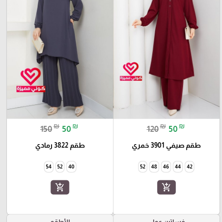
₪
₪
₪
₪
150
50
120
50
طقم صيفي 3901 خمري
طقم 3822 رمادي
54
52
40
52
48
46
44
42
add_shopping_cart
add_shopping_cart
فساتين عملي
الأطقم