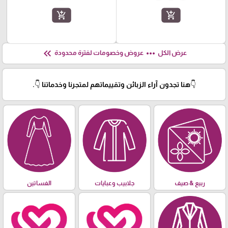
add_shopping_cart
add_shopping_cart
keyboard_double_arrow_left
more_horiz
عرض الكل
عروض وخصومات لفترة محدودة
👇هنا تجدون آراء الزبائن وتقييماتهم لمتجرنا وخدماتنا 👇.
ربيع & صيف
جلابيب وعبايات
الفساتين