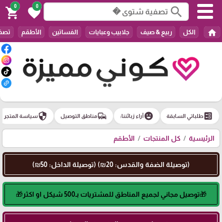
0
0
search
shopping_cart
favorite
home
الكل
ربيع & صيف
جلابيب وعبايات
الفساتين
الأطقم
تصفي
security
commute
emoji_emotions
ballot
طلباتي السابقة
آراء زبائننا:
مناطق التوصيل
سياسة المتجر
الرئيسية
كل المنتجات
الأطقم
(توصيلة الضفة والقدس: 20₪) (توصيلة الداخل: 50₪)
🎁توصيل مجاني لجميع المناطق للمشتريات بـ500 شيكل او اكثر🎁