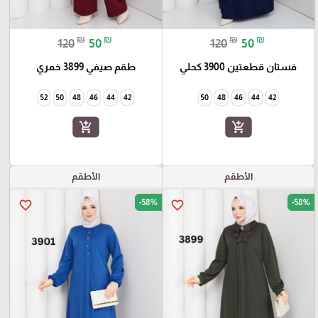
₪
₪
₪
₪
120
50
120
50
فستان قطعتين 3900 كحلي
طقم صيفي 3899 خمري
52
50
48
46
44
42
50
48
46
44
42
add_shopping_cart
add_shopping_cart
الأطقم
الأطقم
-58%
-58%
favorite_border
favorite_border