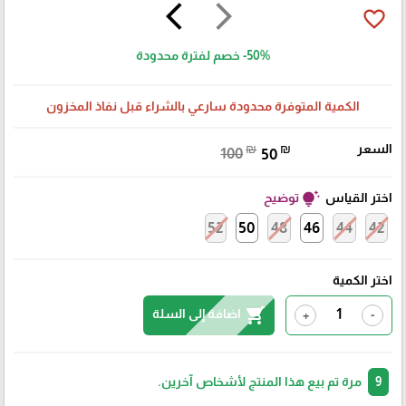
arrow_back_ios
arrow_forward_ios
favorite_border
-50%
خصم لفترة محدودة
الكمية المتوفرة محدودة سارعي بالشراء قبل نفاذ المخزون
السعر
₪
₪
100
50
tips_and_updates
اختر القياس
توضيح
52
50
48
46
44
42
اختر الكمية
shopping_cart
اضافة إلى السلة
+
-
9
مرة تم بيع هذا المنتج لأشخاص آخرين.