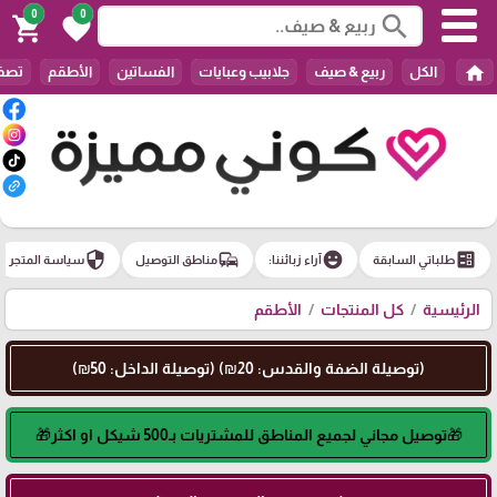
0
0
search
shopping_cart
favorite
home
الكل
ربيع & صيف
جلابيب وعبايات
الفساتين
الأطقم
تصفي
security
commute
emoji_emotions
ballot
طلباتي السابقة
آراء زبائننا:
مناطق التوصيل
سياسة المتجر
الرئيسية
كل المنتجات
الأطقم
(توصيلة الضفة والقدس: 20₪) (توصيلة الداخل: 50₪)
🎁توصيل مجاني لجميع المناطق للمشتريات بـ500 شيكل او اكثر🎁