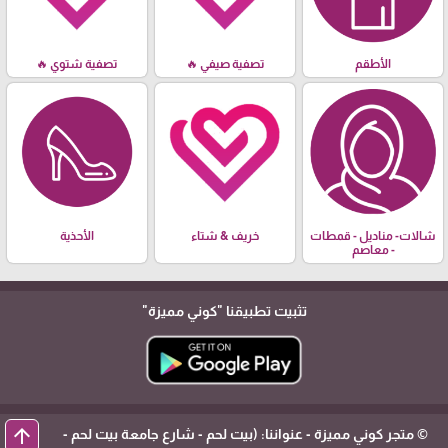
الأطقم
تصفية صيفي 🔥
تصفية شتوي 🔥
شالات- مناديل - قمطات
خريف & شتاء
الأحذية
- معاصم
تثبيت تطبيقنا
"كوني مميزة"
arrow_upward
© متجر كوني مميزة - عنواننا: (بيت لحم - شارع جامعة بيت لحم -