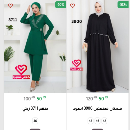
-50%
-58%
favorite_border
favorite_border
₪
₪
₪
₪
100
50
120
50
فستان قطعتين 3900 اسود
طقم 3711 زيتي
46
48
46
42