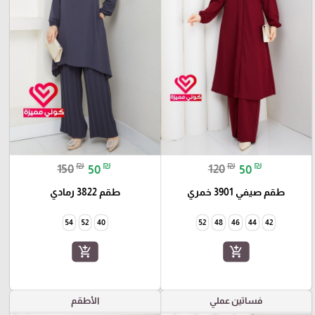
₪
₪
₪
₪
150
50
120
50
طقم صيفي 3901 خمري
طقم 3822 رمادي
54
52
40
52
48
46
44
42
add_shopping_cart
add_shopping_cart
فساتين عملي
الأطقم