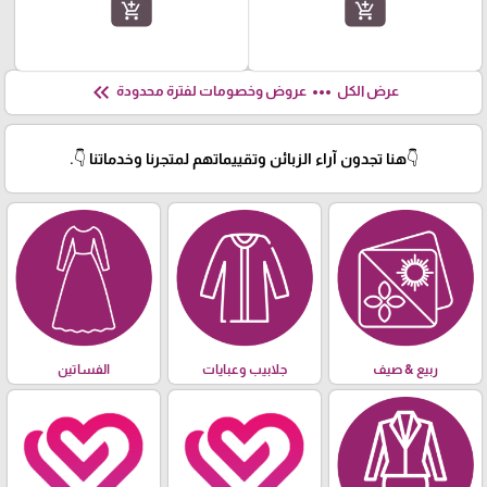
add_shopping_cart
add_shopping_cart
keyboard_double_arrow_left
more_horiz
عرض الكل
عروض وخصومات لفترة محدودة
👇هنا تجدون آراء الزبائن وتقييماتهم لمتجرنا وخدماتنا 👇.
ربيع & صيف
جلابيب وعبايات
الفساتين