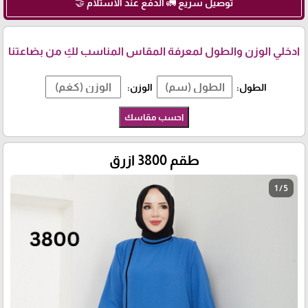
توصيل سريع 🚛 الدفع عند الاستلام 🤝
ادخلي الوزن والطول لمعرفة المقاس المناسب لكِ من بضاعتنا
الطول:
الوزن:
احسب مقاسك
طقم 3800 ازرق
1 / 5