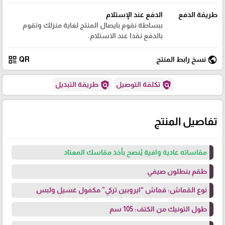
طريقة الدفع
الدفع عند الإستلام
ببساطة نقوم بايصال المنتج لغاية منزلك وتقوم
بالدفع نقدا عند الاستلام.
qr_code
public
نسخ رابط المنتج
QR
policy
policy
تكلفة التوصيل
طريقة التبديل
تفاصيل المنتج
مقاساته عادية وافية يُنصح بأخذ مقاسك المعتاد
طقم بنطلون صيفي
نوع القماش: قماش “ايروبين تركي” مكفول غسيل ولبس
طول التونيك من الكتف: 105 سم