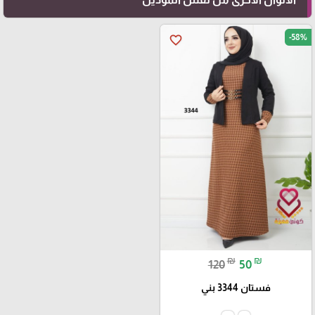
-58%
favorite_border
₪
₪
120
50
فستان 3344 بني