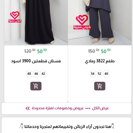
₪
₪
₪
₪
120
50
150
50
طقم 3822 رمادي
فستان قطعتين 3900 اسود
48
46
42
54
52
40
add_shopping_cart
add_shopping_cart
keyboard_double_arrow_left
more_horiz
عرض الكل
عروض وخصومات لفترة محدودة
👇هنا تجدون آراء الزبائن وتقييماتهم لمتجرنا وخدماتنا 👇.