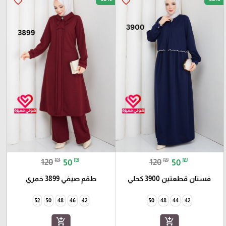
favorite_border
favorite_border
₪
₪
₪
₪
120
50
120
50
فستان قطعتين 3900 كحلي
طقم صيفي 3899 خمري
52
50
48
46
42
50
48
44
42
add_shopping_cart
add_shopping_cart