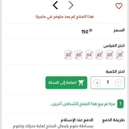
arrow_back_ios
arrow_forward_ios
favorite_border
هذا المنتج لم يعد متوفر في متجرنا
السعر
₪
150
اختر القياس
48
46
44
42
40
38
اختر الكمية
shopping_cart
اضافة إلى السلة
+
-
1
مرة تم بيع هذا المنتج لأشخاص آخرين.
طريقة الدفع
الدفع عند الإستلام
ببساطة نقوم بايصال المنتج لغاية منزلك وتقوم