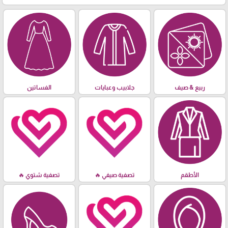
ربيع & صيف
جلابيب وعبايات
الفساتين
الأطقم
تصفية صيفي 🔥
تصفية شتوي 🔥