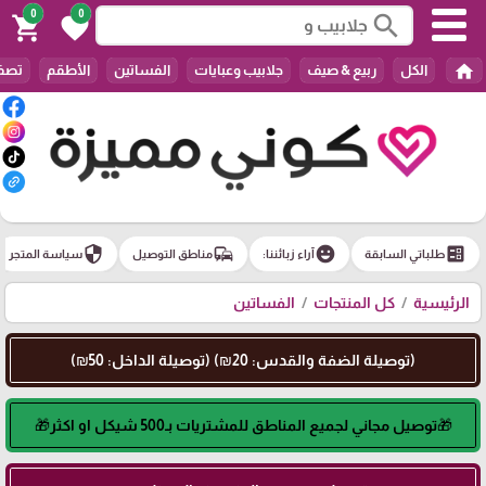
0
0
search
shopping_cart
favorite
home
الكل
ربيع & صيف
جلابيب وعبايات
الفساتين
الأطقم
تصفي
security
commute
emoji_emotions
ballot
طلباتي السابقة
آراء زبائننا:
مناطق التوصيل
سياسة المتجر
الرئيسية
كل المنتجات
الفساتين
(توصيلة الضفة والقدس: 20₪) (توصيلة الداخل: 50₪)
🎁توصيل مجاني لجميع المناطق للمشتريات بـ500 شيكل او اكثر🎁