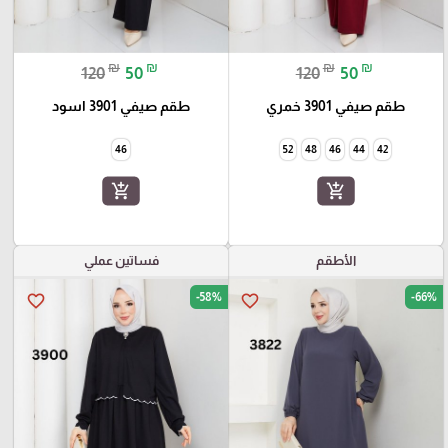
₪
₪
₪
₪
120
50
120
50
طقم صيفي 3901 خمري
طقم صيفي 3901 اسود
46
52
48
46
44
42
add_shopping_cart
add_shopping_cart
الأطقم
فساتين عملي
-58%
-66%
favorite_border
favorite_border