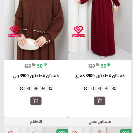
₪
₪
₪
₪
120
50
120
50
فستان قطعتين 3900 خمري
فستان قطعتين 3900 بني
50
48
46
44
42
50
48
46
44
42
add_shopping_cart
add_shopping_cart
فساتين عملي
الأطقم
-58%
-58%