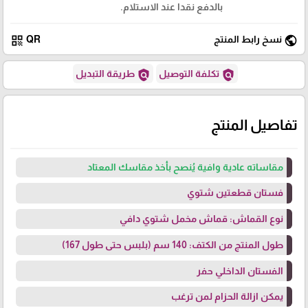
بالدفع نقدا عند الاستلام.
qr_code
public
نسخ رابط المنتج
QR
policy
policy
تكلفة التوصيل
طريقة التبديل
تفاصيل المنتج
مقاساته عادية وافية يُنصح بأخذ مقاسك المعتاد
فستان قطعتين شتوي
نوع القماش: قماش مخمل شتوي دافي
طول المنتج من الكتف: 140 سم (بلبس حتى طول 167)
الفستان الداخلي حفر
يمكن ازالة الحزام لمن ترغب