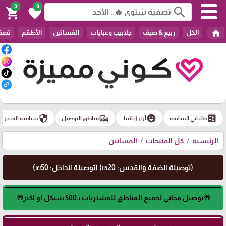
0
0
search
shopping_cart
favorite
home
الكل
ربيع & صيف
جلابيب وعبايات
الفساتين
الأطقم
تصفي
security
commute
emoji_emotions
ballot
طلباتي السابقة
آراء زبائننا:
مناطق التوصيل
سياسة المتجر
الرئيسية
كل المنتجات
الفساتين
(توصيلة الضفة والقدس: 20₪) (توصيلة الداخل: 50₪)
🎁توصيل مجاني لجميع المناطق للمشتريات بـ500 شيكل او اكثر🎁