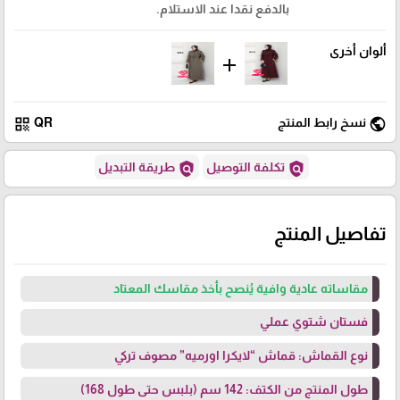
بالدفع نقدا عند الاستلام.
ألوان أخرى
add
qr_code
public
نسخ رابط المنتج
QR
policy
policy
تكلفة التوصيل
طريقة التبديل
تفاصيل المنتج
مقاساته عادية وافية يُنصح بأخذ مقاسك المعتاد
فستان شتوي عملي
نوع القماش: قماش “لايكرا اورميه” مصوف تركي
طول المنتج من الكتف: 142 سم (بلبس حتى طول 168)