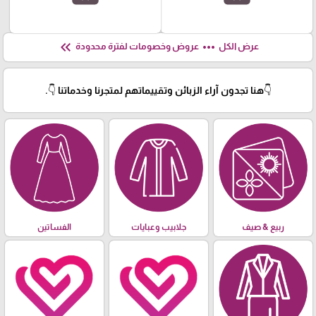
keyboard_double_arrow_left
more_horiz
عرض الكل
عروض وخصومات لفترة محدودة
👇هنا تجدون آراء الزبائن وتقييماتهم لمتجرنا وخدماتنا 👇.
ربيع & صيف
جلابيب وعبايات
الفساتين