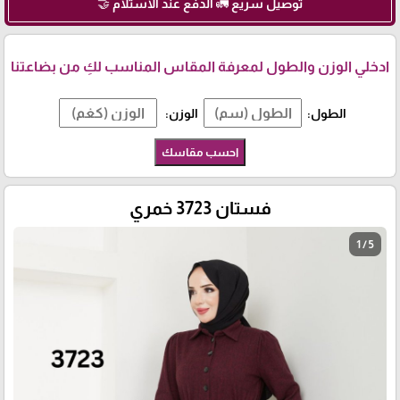
توصيل سريع 🚛 الدفع عند الاستلام 🤝
ادخلي الوزن والطول لمعرفة المقاس المناسب لكِ من بضاعتنا
الطول:
الوزن:
احسب مقاسك
فستان 3723 خمري
1 / 5