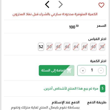
arrow_back_ios
arrow_forward_ios
favorite_border
الكمية المتوفرة محدودة سارعي بالشراء قبل نفاذ المخزون
السعر
₪
100
اختر القياس
52
50
48
46
44
42
40
38
اختر الكمية
shopping_cart
اضافة إلى السلة
+
-
5
مرة تم بيع هذا المنتج لأشخاص آخرين.
طريقة الدفع
الدفع عند الإستلام
ببساطة نقوم بايصال المنتج لغاية منزلك وتقوم