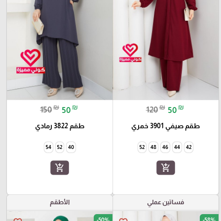
₪
₪
₪
₪
150
50
120
50
طقم صيفي 3901 خمري
طقم 3822 رمادي
54
52
40
52
48
46
44
42
add_shopping_cart
add_shopping_cart
فساتين عملي
الأطقم
-50%
-58%