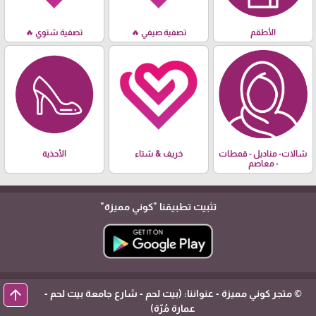
الأطقم
تصفية صيفي 🔥
تصفية شتوي 🔥
شالات- مناديل - قمطات
خريف & شتاء
الأحذية
- معاصم
تثبيت تطبيقنا
"كوني مميزة"
arrow_upward
© متجر كوني مميزة - عنواننا: (بيت لحم - شارع جامعة بيت لحم -
عمارة مُرّة)