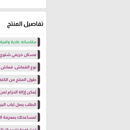
تفاصيل المنتج
مقاساته عادية وافية 
فستان خريفي شتوي 
نوع القماش: قماش “ل
طول المنتج من الكتف: 142 سم (بلبس حتى طول 
يُمكن إزالة الحزام لم
الطلب يصل لباب البيت
لمساعدتك بمعرفة ال
لمشاهدة تقييم الزبائن