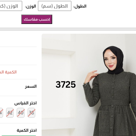
الطول:
الوزن:
احسب مقاسك
الكمية ال
السعر
اختر القياس
4
42
40
38
اختر الكمية