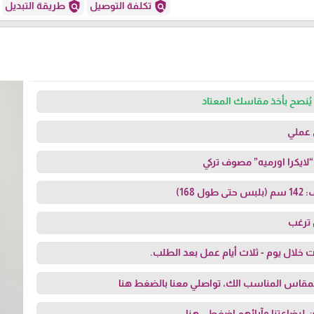
policy
policy
تكلفة التوصيل
طريقة التبديل
يُنصح بأخذ مقاسك المعتاد
عملي
ايكرا اورميه” مصوف تركي
168)
ن ترغب
 خلال يوم - ثلاث أيام عمل بعد الطلب.
مقاس المناسب الك، تواصلي معنا
بالضغط هنا
 لبضاعتنا وآرائهم
اضغطي هنا