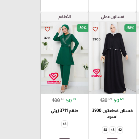
فساتين عملي
الأطقم
-50%
-58%
favorite_border
favorite_border
₪
₪
₪
₪
100
50
120
50
فستان قطعتين 3900
طقم 3711 زيتي
اسود
46
48
46
42