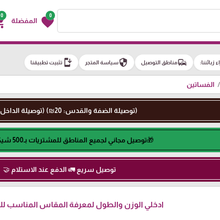
0
0
g_cart
favorite
المفضلة
install_mobile
security
commute
اء زبائننا:
مناطق التوصيل
سياسة المتجر
تثبيت تطبيقنا
الفساتين
(توصيلة الضفة والقدس: 20₪) (توصيلة الداخل: 50₪)
🎁توصيل مجاني لجميع المناطق للمشتريات بـ500 شيكل او اكثر🎁
توصيل سريع 🚛 الدفع عند الاستلام 🤝
ادخلي الوزن والطول لمعرفة المقاس المناسب لكِ