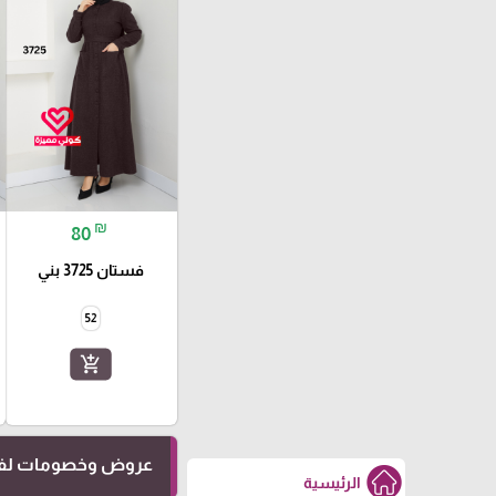
₪
80
فستان 3725 بني
52
add_shopping_cart
عروض وخصومات لفت
الرئيسية