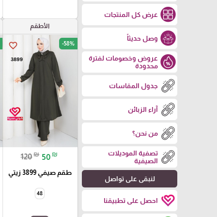
عرض كل المنتجات
الأطقم
وصل حديثاً
-58%
favorite_border
عروض وخصومات لفترة
محدودة
جدول المقاسات
آراء الزبائن
من نحن؟
تصفية الموديلات
₪
₪
120
50
الصيفية
طقم صيفي 3899 زيتي
لنبقى على تواصل
48
احصل على تطبيقنا