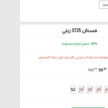
فستان 3725 زيتي
-50%
خصم لفترة محدودة
متوفرة محدودة سارعي بالشراء قبل نفاذ المخزون
₪
₪
100
50
52
50
48
46
4