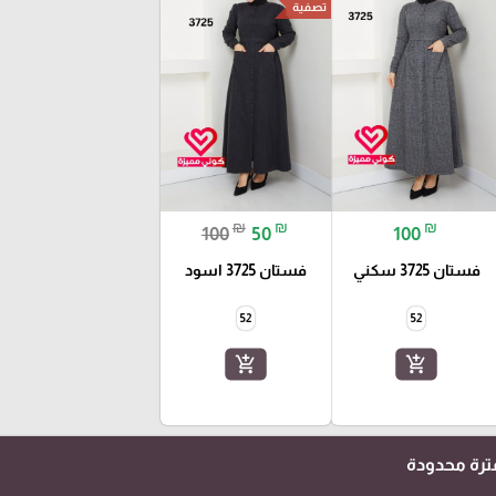
تصفية
₪
₪
₪
100
50
100
فستان 3725 سكني
فستان 3725 اسود
52
52
add_shopping_cart
add_shopping_cart
رة محدودة