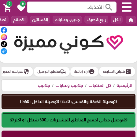
0
0
search
shopping_cart
favorite
home
الكل
ربيع & صيف
جلابيب وعبايات
الفساتين
الأطقم
تصفي
security
commute
emoji_emotions
ballot
طلباتي السابقة
آراء زبائننا:
مناطق التوصيل
سياسة المتجر
الرئيسية
كل المنتجات
جلابيب وعبايات
جلابيب
(توصيلة الضفة والقدس: 20₪) (توصيلة الداخل: 50₪)
🎁توصيل مجاني لجميع المناطق للمشتريات بـ500 شيكل او اكثر🎁