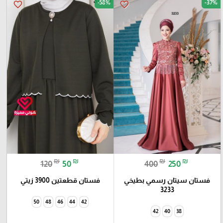
-58%
-37%
favorite_border
favorite_border
₪
₪
₪
₪
120
50
400
250
فستان سيتان رسمي بطيخي
فستان قطعتين 3900 زيتي
3233
50
48
46
44
42
42
40
38