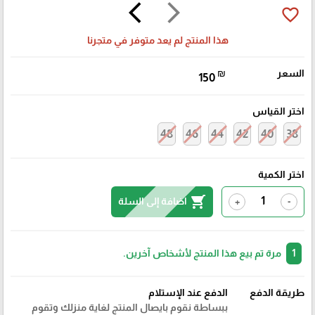
arrow_back_ios
arrow_forward_ios
favorite_border
هذا المنتج لم يعد متوفر في متجرنا
السعر
₪
150
اختر القياس
48
46
44
42
40
38
اختر الكمية
shopping_cart
اضافة إلى السلة
+
-
1
مرة تم بيع هذا المنتج لأشخاص آخرين.
طريقة الدفع
الدفع عند الإستلام
ببساطة نقوم بايصال المنتج لغاية منزلك وتقوم