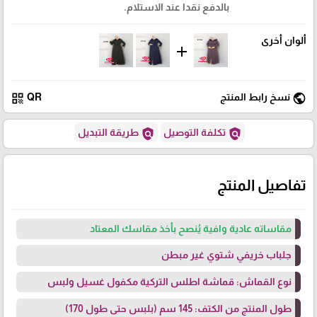
بالدفع نقدا عند الاستلام.
ألوان أخرى
add
qr_code
public
نسخ رابط المنتج
QR
policy
policy
تكلفة التوصيل
طريقة التبديل
تفاصيل المنتج
مقاساته عادية وافية يُنصح بأخذ مقاسك المعتاد
جلباب خريفي شتوي غير مبطن
نوع القماش: قماشة اطلس التركية مكفول غسيل ولبس
طول المنتج من الكتف: 145 سم (بلبس حتى طول 170)