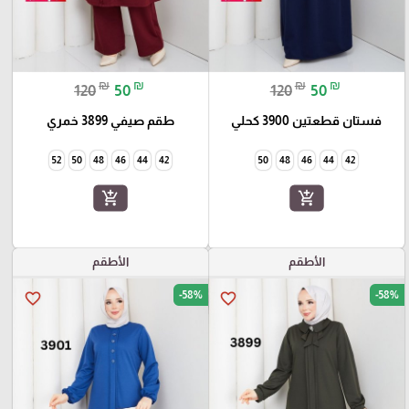
₪
₪
₪
₪
120
50
120
50
فستان قطعتين 3900 كحلي
طقم صيفي 3899 خمري
52
50
48
46
44
42
50
48
46
44
42
add_shopping_cart
add_shopping_cart
الأطقم
الأطقم
-58%
-58%
favorite_border
favorite_border