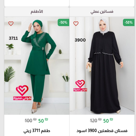
فساتين عملي
الأطقم
-50%
-58%
favorite_border
favorite_border
₪
₪
₪
₪
100
50
120
50
فستان قطعتين 3900 اسود
طقم 3711 زيتي