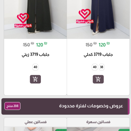
₪
₪
₪
₪
150
120
150
120
جلباب 3719 كحلي
جلباب 3719 زيتي
40
40
38
add_shopping_cart
add_shopping_cart
عروض وخصومات لفترة محدودة
208 منتج
فساتين سهرة
فساتين عملي