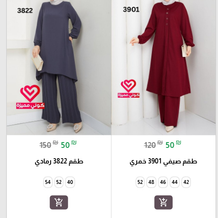
₪
₪
₪
₪
150
50
120
50
طقم صيفي 3901 خمري
طقم 3822 رمادي
54
52
40
52
48
46
44
42
add_shopping_cart
add_shopping_cart