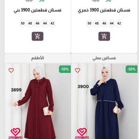
فستان قطعتين 3900 خمري
فستان قطعتين 3900 بني
50
48
46
44
42
50
48
46
44
42
add_shopping_cart
add_shopping_cart
فساتين عملي
الأطقم
-58%
-58%
favorite_border
favorite_border