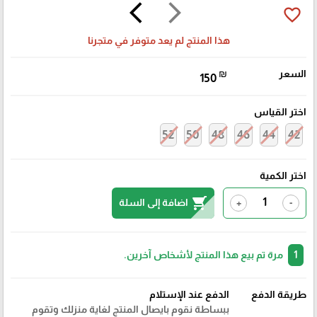
arrow_back_ios
arrow_forward_ios
favorite_border
هذا المنتج لم يعد متوفر في متجرنا
السعر
₪
150
اختر القياس
52
50
48
46
44
42
اختر الكمية
shopping_cart
اضافة إلى السلة
+
-
1
مرة تم بيع هذا المنتج لأشخاص آخرين.
طريقة الدفع
الدفع عند الإستلام
ببساطة نقوم بايصال المنتج لغاية منزلك وتقوم