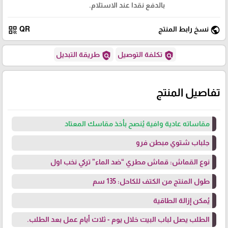
بالدفع نقدا عند الاستلام.
qr_code
public
نسخ رابط المنتج
QR
policy
policy
تكلفة التوصيل
طريقة التبديل
تفاصيل المنتج
مقاساته عادية وافية يُنصح بأخذ مقاسك المعتاد
جلباب شتوي مبطن فرو
نوع القماش: قماش مطري “ضد الماء” تركي نخب اول
طول المنتج من الكتف للكاحل: 135 سم
يُمكن إزالة الطاقية
الطلب يصل لباب البيت خلال يوم - ثلاث أيام عمل بعد الطلب.