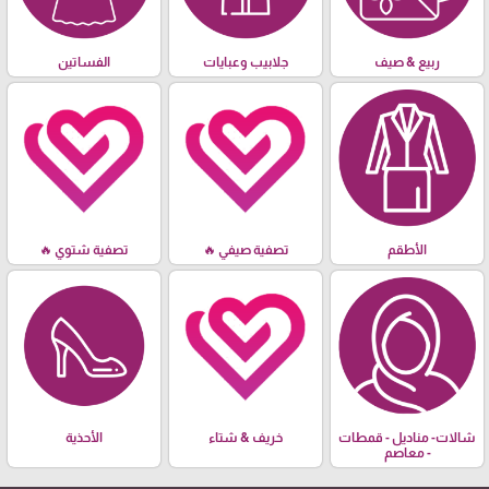
ربيع & صيف
جلابيب وعبايات
الفساتين
الأطقم
تصفية صيفي 🔥
تصفية شتوي 🔥
شالات- مناديل - قمطات
خريف & شتاء
الأحذية
- معاصم