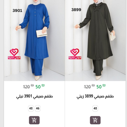
₪
₪
₪
₪
120
50
120
50
طقم صيفي 3899 زيتي
طقم صيفي 3901 نيلي
48
46
48
add_shopping_cart
add_shopping_cart