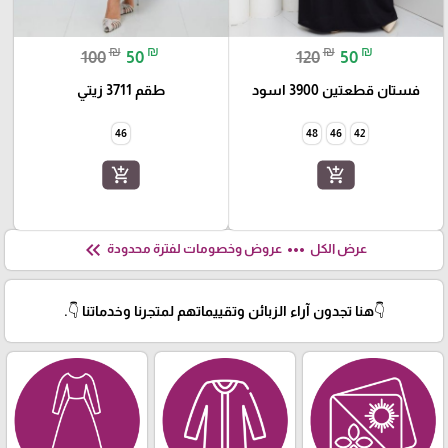
₪
₪
₪
₪
100
50
120
50
فستان قطعتين 3900 اسود
طقم 3711 زيتي
46
48
46
42
add_shopping_cart
add_shopping_cart
keyboard_double_arrow_left
more_horiz
عرض الكل
عروض وخصومات لفترة محدودة
👇هنا تجدون آراء الزبائن وتقييماتهم لمتجرنا وخدماتنا 👇.