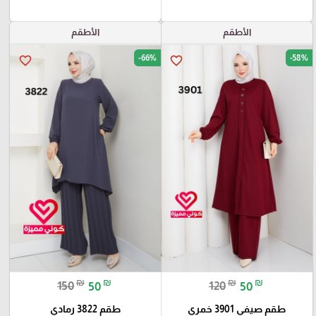
الأطقم
الأطقم
-66%
-58%
favorite_border
favorite_border
₪
₪
₪
₪
150
50
120
50
طقم صيفي 3901 خمري
طقم 3822 رمادي