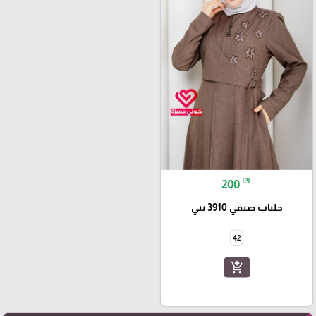
₪
200
جلباب صيفي 3910 بني
42
add_shopping_cart