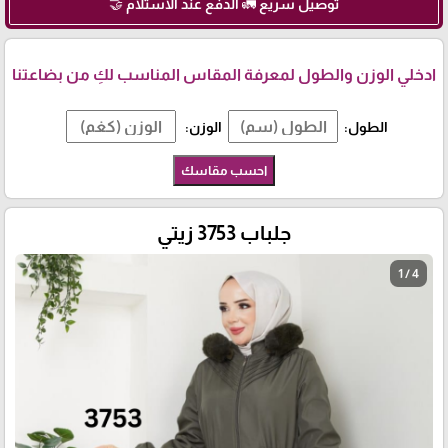
توصيل سريع 🚛 الدفع عند الاستلام 🤝
ادخلي الوزن والطول لمعرفة المقاس المناسب لكِ من بضاعتنا
الطول:
الوزن:
احسب مقاسك
جلباب 3753 زيتي
1 / 4