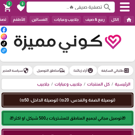
0
0
search
shopping_cart
favorite
home
الكل
ربيع & صيف
جلابيب وعبايات
الفساتين
الأطقم
تصفي
security
commute
emoji_emotions
ballot
طلباتي السابقة
آراء زبائننا:
مناطق التوصيل
سياسة المتجر
الرئيسية
كل المنتجات
جلابيب وعبايات
جلابيب
(توصيلة الضفة والقدس: 20₪) (توصيلة الداخل: 50₪)
🎁توصيل مجاني لجميع المناطق للمشتريات بـ500 شيكل او اكثر🎁