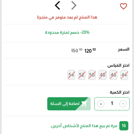
arrow_back_ios
arrow_forward_ios
favorite_border
هذا المنتج لم يعد متوفر في متجرنا
-20%
خصم لفترة محدودة
السعر
₪
₪
150
120
اختر القياس
54
52
50
48
46
44
اختر الكمية
shopping_cart
اضافة إلى السلة
+
-
16
مرة تم بيع هذا المنتج لأشخاص آخرين.