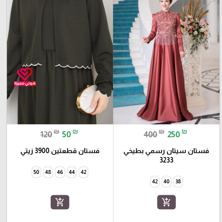
₪
₪
₪
₪
120
50
400
250
فستان سيتان رسمي بطيخي
فستان قطعتين 3900 زيتي
3233
50
48
46
44
42
42
40
38
add_shopping_cart
add_shopping_cart