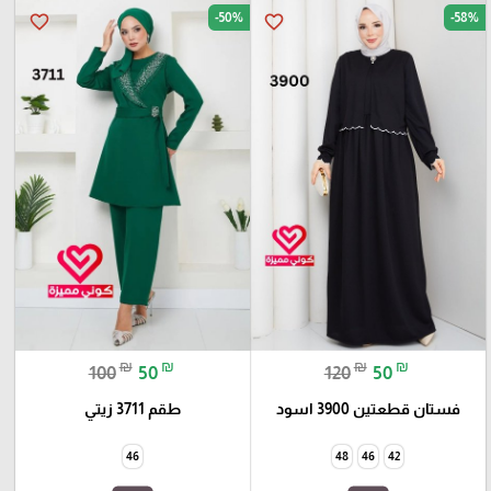
-50%
-58%
favorite_border
favorite_border
₪
₪
₪
₪
100
50
120
50
فستان قطعتين 3900 اسود
طقم 3711 زيتي
46
48
46
42