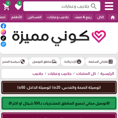
0
0
search
shopping_cart
favorite
home
الكل
ربيع & صيف
جلابيب وعبايات
الفساتين
الأطقم
تصفي
security
commute
emoji_emotions
ballot
طلباتي السابقة
آراء زبائننا:
مناطق التوصيل
سياسة المتجر
الرئيسية
كل المنتجات
جلابيب وعبايات
جلابيب
(توصيلة الضفة والقدس: 20₪) (توصيلة الداخل: 50₪)
🎁توصيل مجاني لجميع المناطق للمشتريات بـ500 شيكل او اكثر🎁