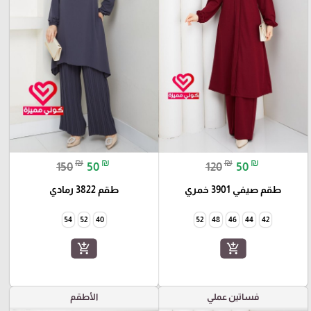
₪
₪
₪
₪
150
50
120
50
طقم صيفي 3901 خمري
طقم 3822 رمادي
54
52
40
52
48
46
44
42
add_shopping_cart
add_shopping_cart
فساتين عملي
الأطقم