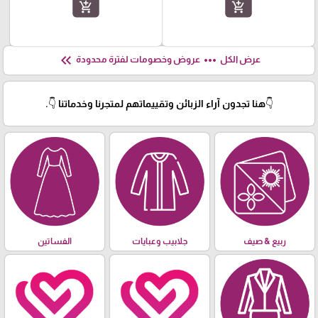
add_shopping_cart
add_shopping_cart
keyboard_double_arrow_left
more_horiz
عرض الكل
عروض وخصومات لفترة محدودة
👇هنا تجدون آراء الزبائن وتقييماتهم لمتجرنا وخدماتنا 👇.
ربيع & صيف
جلابيب وعبايات
الفساتين