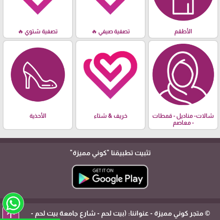
الأطقم
تصفية صيفي 🔥
تصفية شتوي 🔥
شالات- مناديل - قمطات
خريف & شتاء
الأحذية
- معاصم
تثبيت تطبيقنا
"كوني مميزة"
arrow_upward
© متجر كوني مميزة - عنواننا: (بيت لحم - شارع جامعة بيت لحم -