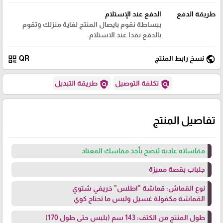
طريقة الدفع
الدفع عند الإستلام
ببساطة نقوم بايصال المنتج لغاية منزلك وتقوم
بالدفع نقدا عند الاستلام.
qr_code
public
نسخ رابط المنتج
QR
policy
policy
تكلفة التوصيل
طريقة التبديل
تفاصيل المنتج
مقاساته عادية يُنصح بأخذ مقاسك المعتاد
جلباب بقصة مميزة
نوع القماش: قماشة "اطلس" خريفي شتوي
القماشة مكفولة غسيل ولبس ما تحتاج كوي
طول المنتج من الكتف: 143 سم (بلبس حتى طول 170)