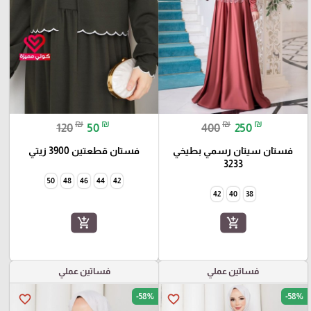
₪
₪
₪
₪
120
50
400
250
فستان سيتان رسمي بطيخي
فستان قطعتين 3900 زيتي
3233
50
48
46
44
42
42
40
38
add_shopping_cart
add_shopping_cart
فساتين عملي
فساتين عملي
-58%
-58%
favorite_border
favorite_border