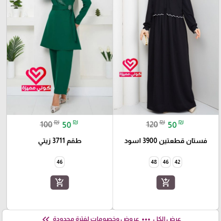
₪
₪
₪
₪
100
50
120
50
فستان قطعتين 3900 اسود
طقم 3711 زيتي
46
48
46
42
add_shopping_cart
add_shopping_cart
keyboard_double_arrow_left
more_horiz
عرض الكل
عروض وخصومات لفترة محدودة