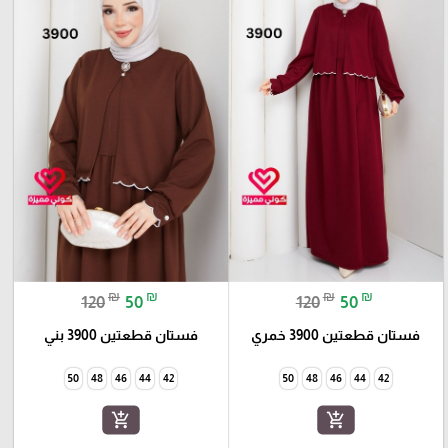
₪
₪
₪
₪
120
50
120
50
فستان قطعتين 3900 خمري
فستان قطعتين 3900 بني
50
48
46
44
42
50
48
46
44
42
add_shopping_cart
add_shopping_cart