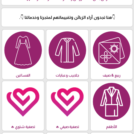
👇هنا تجدون آراء الزبائن وتقييماتهم لمتجرنا وخدماتنا 👇.
ربيع & صيف
جلابيب وعبايات
الفساتين
الأطقم
تصفية صيفي 🔥
تصفية شتوي 🔥