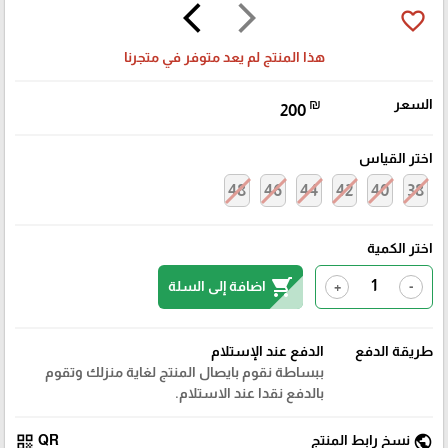
arrow_back_ios
arrow_forward_ios
favorite_border
هذا المنتج لم يعد متوفر في متجرنا
السعر
₪
200
اختر القياس
48
46
44
42
40
38
اختر الكمية
shopping_cart
اضافة إلى السلة
+
-
طريقة الدفع
الدفع عند الإستلام
ببساطة نقوم بايصال المنتج لغاية منزلك وتقوم
بالدفع نقدا عند الاستلام.
qr_code
public
نسخ رابط المنتج
QR