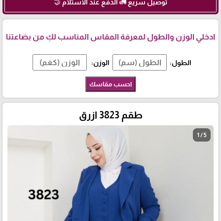
توصيل سريع 🚛 الدفع عند الاستلام 🤝
ادخلي الوزن والطول لمعرفة المقاس المناسب لكِ من بضاعتنا
الطول:
الوزن:
احسب مقاسك
طقم 3823 ازرق
1 / 5