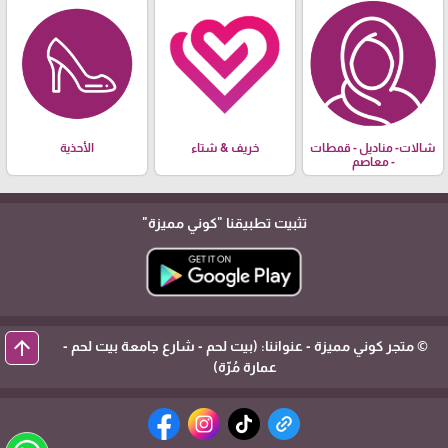
شالات- مناديل - قمطات
خريف & شتاء
الأحذية
- معاصم
تثبيت تطبيقنا
"كوني مميزة"
arrow_upward
© متجر كوني مميزة - عنواننا: (بيت لحم - شارع جامعة بيت لحم -
عمارة مُرّة)