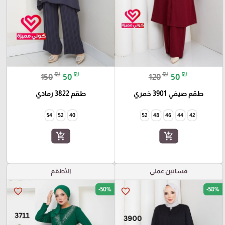
₪
₪
₪
₪
150
50
120
50
طقم صيفي 3901 خمري
طقم 3822 رمادي
54
52
40
52
48
46
44
42
add_shopping_cart
add_shopping_cart
فساتين عملي
الأطقم
-50%
-58%
favorite_border
favorite_border