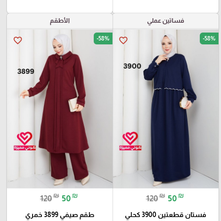
فساتين عملي
الأطقم
-58%
-58%
favorite_border
favorite_border
₪
₪
₪
₪
120
50
120
50
فستان قطعتين 3900 كحلي
طقم صيفي 3899 خمري