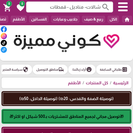
0
0
search
shopping_cart
favorite
home
الكل
ربيع & صيف
جلابيب وعبايات
الفساتين
الأطقم
تصفي
security
commute
emoji_emotions
ballot
طلباتي السابقة
آراء زبائننا:
مناطق التوصيل
سياسة المتجر
الرئيسية
كل المنتجات
الأطقم
(توصيلة الضفة والقدس: 20₪) (توصيلة الداخل: 50₪)
🎁توصيل مجاني لجميع المناطق للمشتريات بـ500 شيكل او اكثر🎁