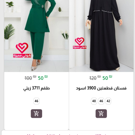
₪
₪
₪
₪
100
50
120
50
فستان قطعتين 3900 اسود
طقم 3711 زيتي
46
48
46
42
add_shopping_cart
add_shopping_cart