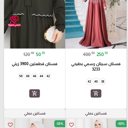
₪
₪
₪
₪
120
50
400
250
فستان سيتان رسمي بطيخي
فستان قطعتين 3900 زيتي
3233
50
48
46
44
42
42
40
38
add_shopping_cart
add_shopping_cart
فساتين عملي
فساتين عملي
-58%
-58%
favorite_border
favorite_border