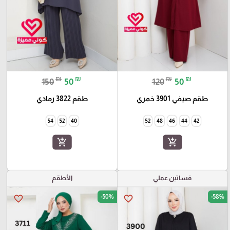
₪
₪
₪
₪
150
50
120
50
طقم صيفي 3901 خمري
طقم 3822 رمادي
54
52
40
52
48
46
44
42
add_shopping_cart
add_shopping_cart
فساتين عملي
الأطقم
-50%
-58%
favorite_border
favorite_border