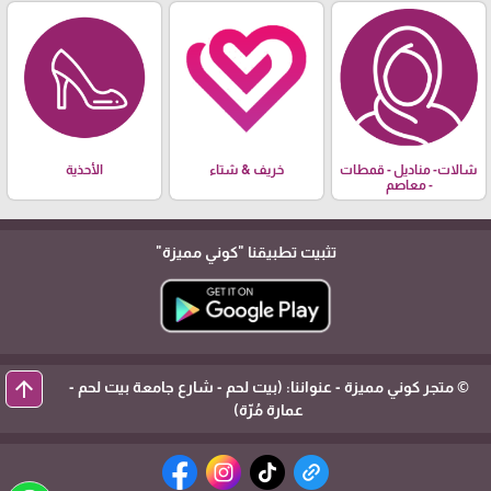
شالات- مناديل - قمطات
خريف & شتاء
الأحذية
- معاصم
تثبيت تطبيقنا
"كوني مميزة"
arrow_upward
© متجر كوني مميزة - عنواننا: (بيت لحم - شارع جامعة بيت لحم -
عمارة مُرّة)