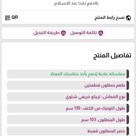
بالدفع نقدا عند الاستلام.
qr_code
public
نسخ رابط المنتج
QR
policy
policy
تكلفة التوصيل
طريقة التبديل
تفاصيل المنتج
مقاساته عادية يُنصح بأخذ مقاسك المعتاد
طقم بنطلون قطعتين
نوع القماش: تريكو خريفي شتوي
طول التونيك من الكتف: 130 سم
طول البنطلون: 103 سم
خصر البنطلون مُغيط