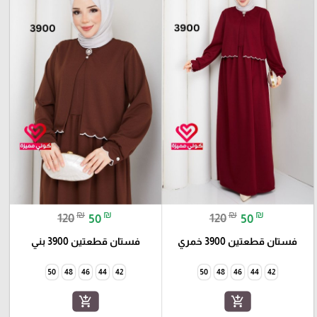
₪
₪
₪
₪
120
50
120
50
فستان قطعتين 3900 خمري
فستان قطعتين 3900 بني
50
48
46
44
42
50
48
46
44
42
add_shopping_cart
add_shopping_cart