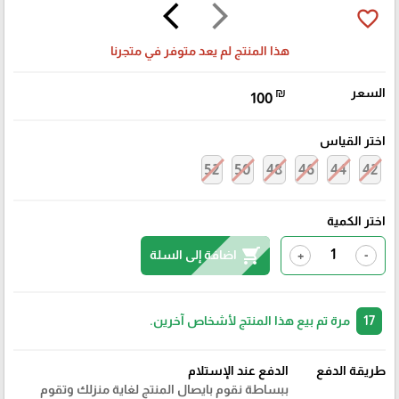
arrow_back_ios
arrow_forward_ios
favorite_border
هذا المنتج لم يعد متوفر في متجرنا
السعر
₪
100
اختر القياس
52
50
48
46
44
42
اختر الكمية
shopping_cart
اضافة إلى السلة
+
-
17
مرة تم بيع هذا المنتج لأشخاص آخرين.
طريقة الدفع
الدفع عند الإستلام
ببساطة نقوم بايصال المنتج لغاية منزلك وتقوم