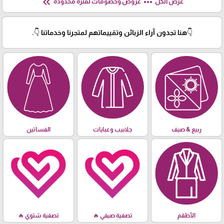
keyboard_double_arrow_left
more_horiz
عرض الكل
عروض وخصومات لفترة محدودة
👇هنا تجدون آراء الزبائن وتقييماتهم لمتجرنا وخدماتنا 👇.
ربيع & صيف
جلابيب وعبايات
الفساتين
الأطقم
تصفية صيفي 🔥
تصفية شتوي 🔥