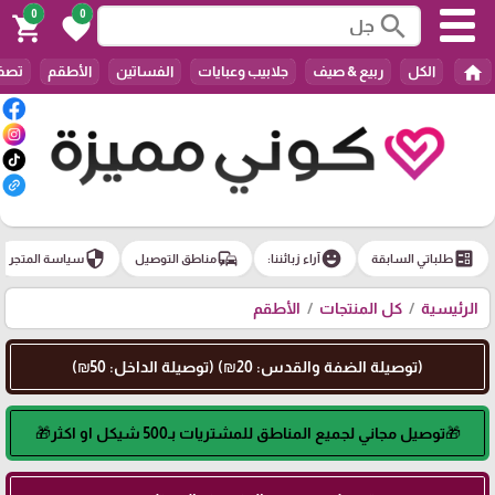
0
0
search
shopping_cart
favorite
home
الكل
ربيع & صيف
جلابيب وعبايات
الفساتين
الأطقم
تصفي
security
commute
emoji_emotions
ballot
طلباتي السابقة
آراء زبائننا:
مناطق التوصيل
سياسة المتجر
الرئيسية
كل المنتجات
الأطقم
(توصيلة الضفة والقدس: 20₪) (توصيلة الداخل: 50₪)
🎁توصيل مجاني لجميع المناطق للمشتريات بـ500 شيكل او اكثر🎁