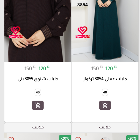
₪
₪
₪
₪
150
120
150
120
جلباب عملي 3854 تركواز
جلباب شتوي 3855 بني
40
40
add_shopping_cart
add_shopping_cart
جلابيب
جلابيب
-20%
-20%
favorite_border
favorite_border