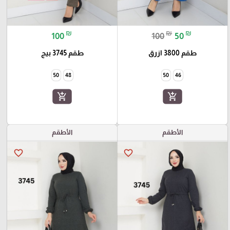
₪
₪
₪
100
100
50
طقم 3800 ازرق
طقم 3745 بيج
50
48
50
46
add_shopping_cart
add_shopping_cart
الأطقم
الأطقم
favorite_border
favorite_border