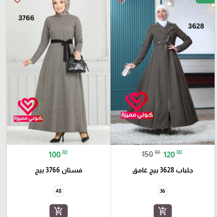
₪
₪
₪
100
150
120
جلباب 3628 بيج غامق
فستان 3766 بيج
48
36
add_shopping_cart
add_shopping_cart