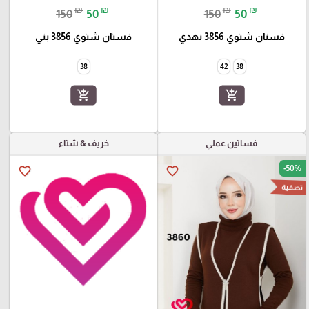
₪
₪
₪
₪
150
50
150
50
فستان شتوي 3856 نهدي
فستان شتوي 3856 بني
38
42
38
add_shopping_cart
add_shopping_cart
فساتين عملي
خريف & شتاء
-50%
favorite_border
favorite_border
تصفية