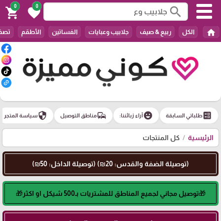
0
0
search
shopping_cart
favorite
home
الكل
ربيع & صيف
جلابيب وعبايات
الفساتين
الأطقم
تصفي
security
commute
emoji_emotions
ballot
طلباتي السابقة
آراء زبائننا:
مناطق التوصيل
سياسة المتجر
الرئيسية
كل المنتجات
(توصيلة الضفة والقدس: 20₪) (توصيلة الداخل: 50₪)
🎁توصيل مجاني لجميع المناطق للمشتريات بـ500 شيكل او اكثر🎁