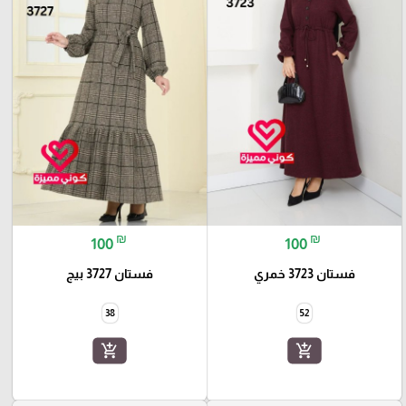
₪
₪
100
100
فستان 3723 خمري
فستان 3727 بيج
38
52
add_shopping_cart
add_shopping_cart