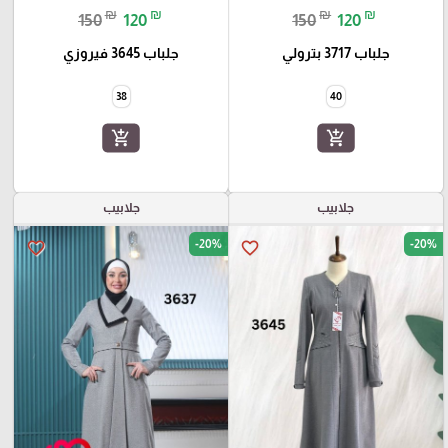
₪
₪
₪
₪
150
120
150
120
جلباب 3717 بترولي
جلباب 3645 فيروزي
38
40
add_shopping_cart
add_shopping_cart
جلابيب
جلابيب
-20%
-20%
favorite_border
favorite_border