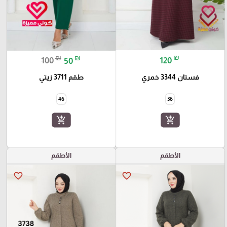
₪
₪
₪
120
100
50
فستان 3344 خمري
طقم 3711 زيتي
36
46
add_shopping_cart
add_shopping_cart
الأطقم
الأطقم
favorite_border
favorite_border