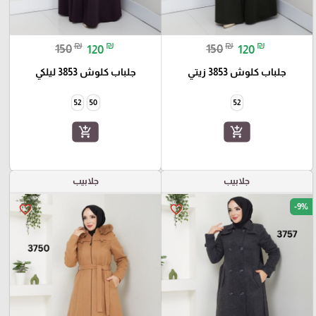
₪
₪
₪
₪
150
120
150
120
جلباب كلوش 3853 زيتي
جلباب كلوش 3853 ليلكي
52
50
52
add_shopping_cart
add_shopping_cart
جلابيب
جلابيب
-9%
favorite_border
favorite_border