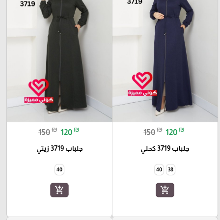
₪
₪
₪
₪
150
120
150
120
جلباب 3719 كحلي
جلباب 3719 زيتي
40
40
38
add_shopping_cart
add_shopping_cart