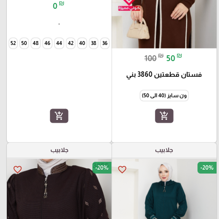
₪
0
.
54
52
50
48
46
44
42
40
38
36
₪
₪
100
50
فستان قطعتين 3860 بني
ون سايز (40 الى 50)
add_shopping_cart
add_shopping_cart
جلابيب
جلابيب
-20%
-20%
favorite_border
favorite_border