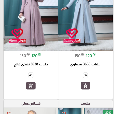
₪
₪
₪
₪
150
120
150
120
جلباب 3638 سماوي
جلباب 3638 نهدي فاتح
40
36
add_shopping_cart
add_shopping_cart
جلابيب
فساتين عملي
-20%
favorite_border
favorite_border