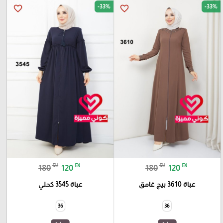
-33%
-33%
favorite_border
favorite_border
₪
₪
₪
₪
180
120
180
120
عباة 3610 بيج غامق
عباة 3545 كحلي
36
36