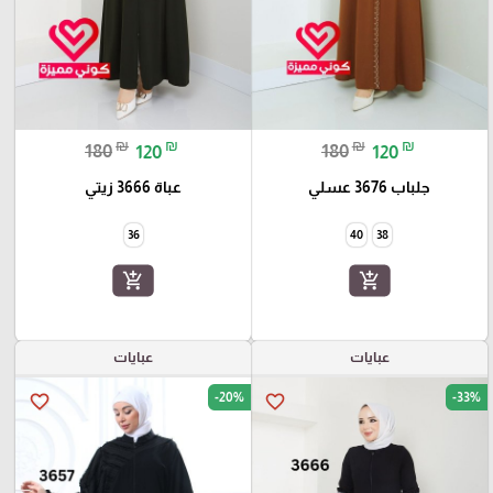
₪
₪
₪
₪
180
120
180
120
جلباب 3676 عسلي
عباة 3666 زيتي
36
40
38
add_shopping_cart
add_shopping_cart
عبايات
عبايات
-20%
-33%
favorite_border
favorite_border