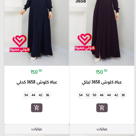
₪
₪
150
150
عباة كلوش 3658 ليلكي
عباة كلوش 3658 كحلي
54
44
42
36
54
52
50
46
44
42
38
add_shopping_cart
add_shopping_cart
عبايات
عبايات