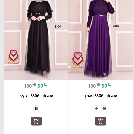
₪
₪
₪
₪
180
50
180
50
فستان 3306 نهدي
فستان 3306 اسود
38
44
40
add_shopping_cart
add_shopping_cart