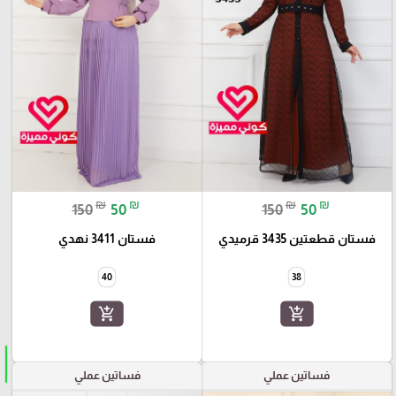
₪
₪
₪
₪
150
50
150
50
فستان قطعتين 3435 قرميدي
فستان 3411 نهدي
40
38
add_shopping_cart
add_shopping_cart
فساتين عملي
فساتين عملي