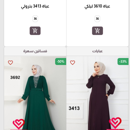
عباة 3610 ليلكي
عباة 3413 بترولي
36
36
add_shopping_cart
add_shopping_cart
عبايات
فساتين سهرة
-50%
-33%
favorite_border
favorite_border