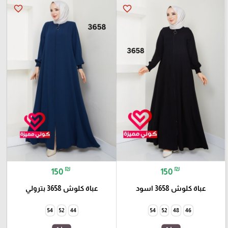
favorite_border
favorite_border
₪
₪
150
150
عباة كلوش 3658 اسود
عباة كلوش 3658 بترولي
54
52
44
54
52
48
46