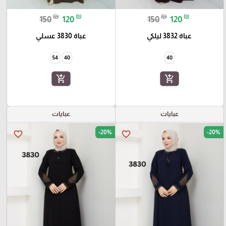
₪
₪
₪
₪
150
120
150
120
عباة 3832 ليلكي
عباة 3830 عسلي
54
40
40
add_shopping_cart
add_shopping_cart
عبايات
عبايات
-20%
-20%
favorite_border
favorite_border