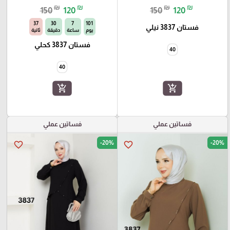
₪
₪
₪
₪
150
120
150
120
34
30
7
101
فستان 3837 نيلي
يوم
ساعة
دقيقة
ثانية
فستان 3837 كحلي
40
40
add_shopping_cart
add_shopping_cart
فساتين عملي
فساتين عملي
-20%
-20%
favorite_border
favorite_border