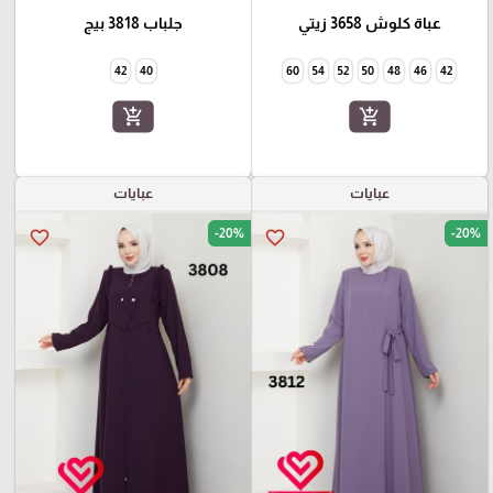
عباة كلوش 3658 زيتي
جلباب 3818 بيج
42
40
60
54
52
50
48
46
42
add_shopping_cart
add_shopping_cart
عبايات
عبايات
-20%
-20%
favorite_border
favorite_border