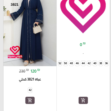
₪
0
.
60
58
56
54
52
50
48
46
44
42
40
38
36
₪
₪
230
120
عباة 3821 كحلي
42
add_shopping_cart
add_shopping_cart