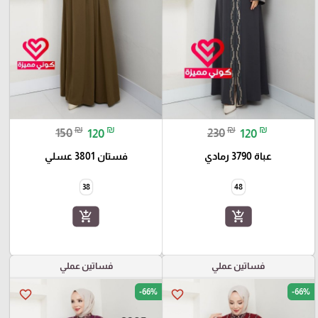
₪
₪
₪
₪
150
120
230
120
عباة 3790 رمادي
فستان 3801 عسلي
38
48
add_shopping_cart
add_shopping_cart
فساتين عملي
فساتين عملي
-66%
-66%
favorite_border
favorite_border