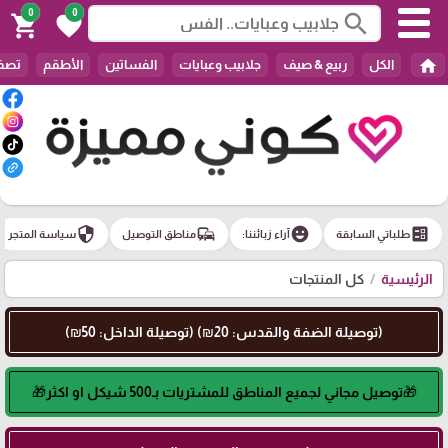
0
0
search
shopping_cart
favorite
home
الكل
ربيع & صيف
جلابيب وعبايات
الفساتين
الأطقم
تصفي
security
commute
emoji_emotions
ballot
طلباتي السابقة
آراء زبائننا:
مناطق التوصيل
سياسة المتجر
الرئيسية
كل المنتجات
(توصيلة الضفة والقدس: 20₪) (توصيلة الداخل: 50₪)
🎁توصيل مجاني لجميع المناطق للمشتريات بـ500 شيكل او اكثر🎁