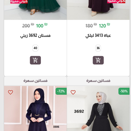
₪
₪
₪
₪
200
100
180
120
عباة 3413 ليلكي
فستان 3692 زيتي
40
36
add_shopping_cart
add_shopping_cart
فساتين سهرة
فساتين سهرة
-72%
-50%
favorite_border
favorite_border