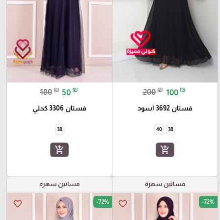
₪
₪
₪
₪
180
50
200
100
فستان 3692 اسود
فستان 3306 كحلي
38
40
38
add_shopping_cart
add_shopping_cart
فساتين سهرة
فساتين سهرة
-72%
-72%
favorite_border
favorite_border