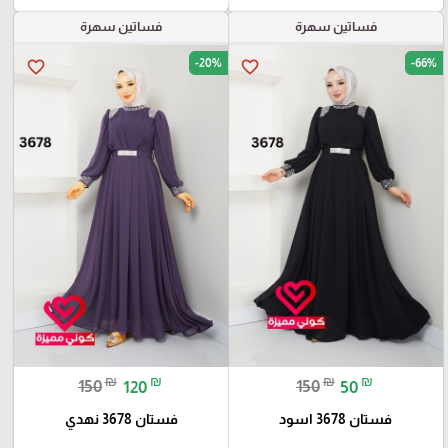
فساتين سهرة
فساتين سهرة
-20%
-66%
favorite_border
favorite_border
₪
₪
₪
₪
150
120
150
50
فستان 3678 اسود
فستان 3678 نهدي