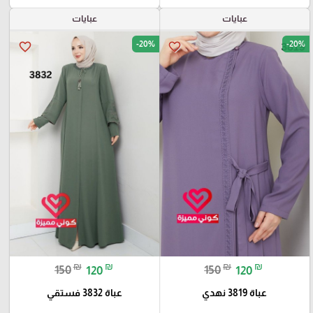
عبايات
عبايات
-20%
-20%
favorite_border
favorite_border
₪
₪
₪
₪
150
120
150
120
عباة 3819 نهدي
عباة 3832 فستقي