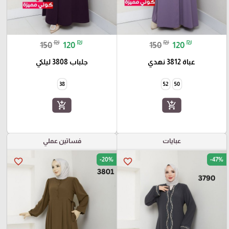
₪
₪
₪
₪
150
120
150
120
عباة 3812 نهدي
جلباب 3808 ليلكي
38
52
50
add_shopping_cart
add_shopping_cart
عبايات
فساتين عملي
-20%
-47%
favorite_border
favorite_border