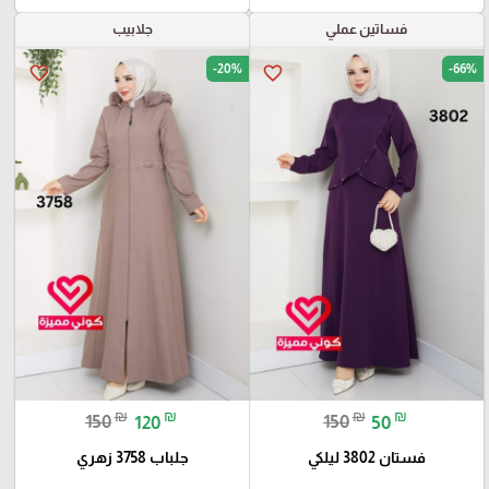
فساتين عملي
جلابيب
-20%
-66%
favorite_border
favorite_border
₪
₪
₪
₪
150
120
150
50
فستان 3802 ليلكي
جلباب 3758 زهري