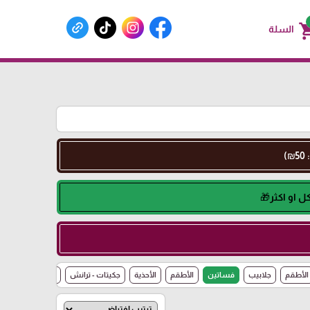
shoppin
السلة
الأطقم
جلابيب
فساتين
الأطقم
الأحذية
جكيتات - ترانش
تصفية شتوي 🔥