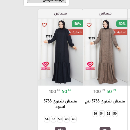
فساتين
فساتين
-50%
-50%
favorite_border
favorite_border
تصفية
تصفية
₪
₪
₪
₪
100
50
100
50
فستان شتوي 3733 بيج
فستان شتوي 3733
اسود
56
54
52
50
54
52
50
48
46