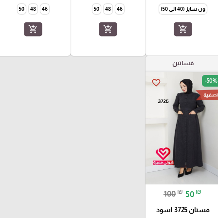
ون سايز (40 الى 50)
46
48
50
46
48
50
add_shopping_cart
add_shopping_cart
add_shopping_cart
فساتين
-50%
favorite_border
صفية
₪
₪
100
50
فستان 3725 اسود