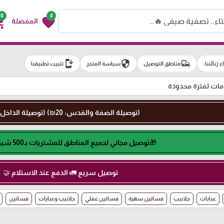
0
0
g_cart
favorite
المفضلة
install_mobile
security
commute
اء زبائننا:
مناطق التوصيل
سياسة المتجر
تثبيت تطبيقنا
ت لفترة محدودة
(توصيلة الضفة والقدس: 20₪) (توصيلة الداخل: 50₪)
🎁توصيل مجاني لجميع المناطق للمشتريات بـ500 شيكل او اكثر🎁
توصيل سريع 🚛 الدفع عند الاستلام 🤝
عبايات
جلابيب
فساتين سهرة
فساتين عملي
جلابيب وعبايات
فساتين