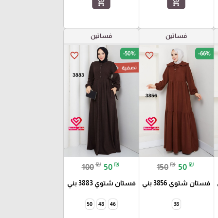
add_shopping_cart
add_shopping_cart
فساتين
فساتين
-50%
-66%
favorite_border
favorite_border
تصفية
₪
₪
₪
₪
100
50
150
50
فستان شتوي 3856 بني
فستان شتوي 3883 بني
50
48
46
38