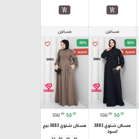
add_shopping_cart
add_shopping_cart
فساتين
فساتين
-50%
-50%
favorite_border
favorite_border
تصفية
تصفية
₪
₪
₪
₪
100
50
100
50
فستان شتوي 3883
فستان شتوي 3883 بيج
اسود
52
50
48
46