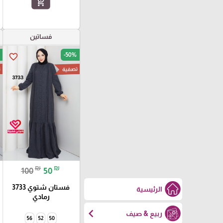
add_shopping_cart
فساتين
-50%
favorite_border
تصفية
ت
₪
₪
100
50
فستان شتوي 3733
الرئيسية
رمادي
chevron_left
ربيع & صيف
56
52
50