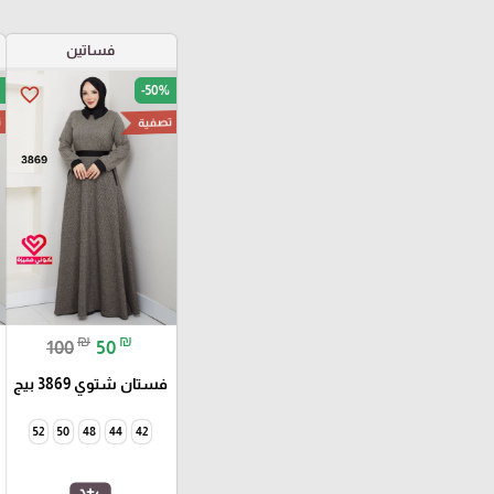
فساتين
-50%
favorite_border
تصفية
ت
₪
₪
100
50
فستان شتوي 3869 بيج
52
50
48
44
42