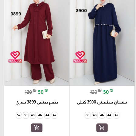
₪
₪
₪
₪
120
50
120
50
فستان قطعتين 3900 كحلي
طقم صيفي 3899 خمري
52
50
48
46
44
42
50
48
46
44
42
add_shopping_cart
add_shopping_cart