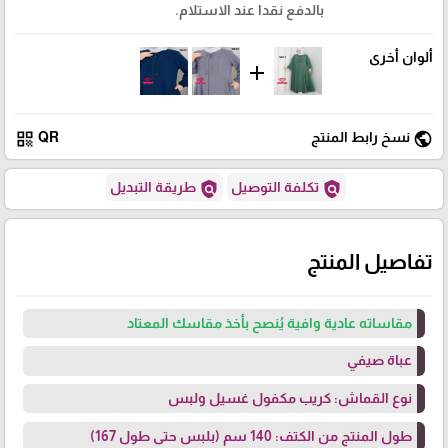
بالدفع نقدا عند الاستلام.
ألوان أخرى
add
qr_code
public
نسخ رابط المنتج
QR
policy
policy
تكلفة التوصيل
طريقة التبديل
تفاصيل المنتج
مقاساته عادية وافية يُنصح بأخذ مقاسك المعتاد
عباة صيفي
نوع القماش: كريب مكفول غسيل ولبس
طول المنتج من الكتف: 140 سم (بلبس حتى طول 167)