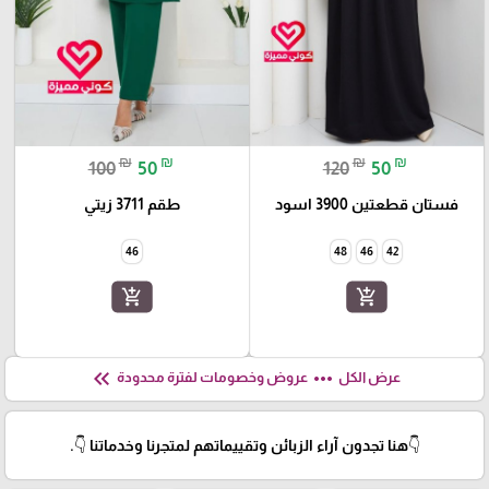
₪
₪
₪
₪
100
50
120
50
فستان قطعتين 3900 اسود
طقم 3711 زيتي
46
48
46
42
add_shopping_cart
add_shopping_cart
keyboard_double_arrow_left
more_horiz
عرض الكل
عروض وخصومات لفترة محدودة
👇هنا تجدون آراء الزبائن وتقييماتهم لمتجرنا وخدماتنا 👇.