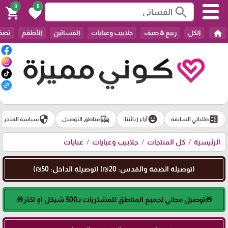
0
0
search
shopping_cart
favorite
home
الكل
ربيع & صيف
جلابيب وعبايات
الفساتين
الأطقم
تصفي
security
commute
emoji_emotions
ballot
طلباتي السابقة
آراء زبائننا:
مناطق التوصيل
سياسة المتجر
الرئيسية
كل المنتجات
جلابيب وعبايات
عبايات
(توصيلة الضفة والقدس: 20₪) (توصيلة الداخل: 50₪)
🎁توصيل مجاني لجميع المناطق للمشتريات بـ500 شيكل او اكثر🎁