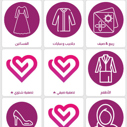
ربيع & صيف
جلابيب وعبايات
الفساتين
الأطقم
تصفية صيفي 🔥
تصفية شتوي 🔥