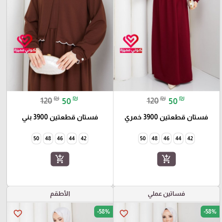
₪
₪
₪
₪
120
50
120
50
فستان قطعتين 3900 خمري
فستان قطعتين 3900 بني
50
48
46
44
42
50
48
46
44
42
add_shopping_cart
add_shopping_cart
فساتين عملي
الأطقم
-58%
-58%
favorite_border
favorite_border