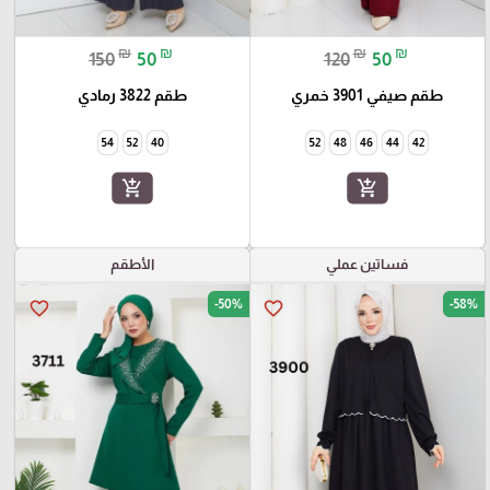
₪
₪
₪
₪
150
50
120
50
طقم صيفي 3901 خمري
طقم 3822 رمادي
54
52
40
52
48
46
44
42
add_shopping_cart
add_shopping_cart
فساتين عملي
الأطقم
-50%
-58%
favorite_border
favorite_border