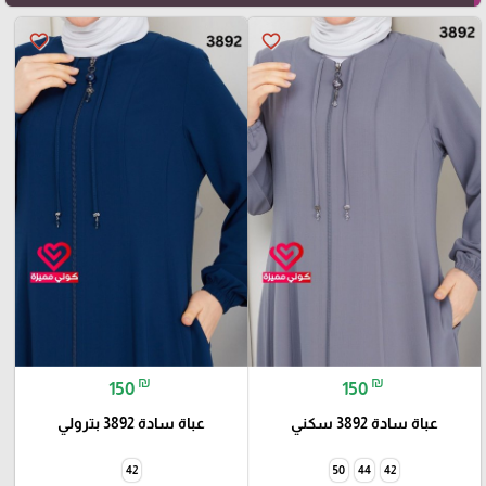
favorite_border
favorite_border
₪
₪
150
150
عباة سادة 3892 سكني
عباة سادة 3892 بترولي
42
50
44
42