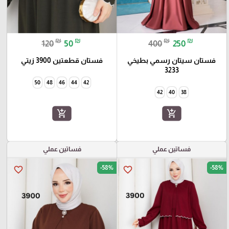
₪
₪
₪
₪
120
50
400
250
فستان سيتان رسمي بطيخي
فستان قطعتين 3900 زيتي
3233
50
48
46
44
42
42
40
38
add_shopping_cart
add_shopping_cart
فساتين عملي
فساتين عملي
-58%
-58%
favorite_border
favorite_border