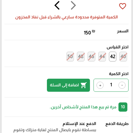
arrow_back_ios
arrow_forward_ios
favorite_border
الكمية المتوفرة محدودة سارعي بالشراء قبل نفاذ المخزون
السعر
₪
150
اختر القياس
50
48
46
44
42
40
اختر الكمية
shopping_cart
اضافة إلى السلة
+
-
10
مرة تم بيع هذا المنتج لأشخاص آخرين.
طريقة الدفع
الدفع عند الإستلام
ببساطة نقوم بايصال المنتج لغاية منزلك وتقوم