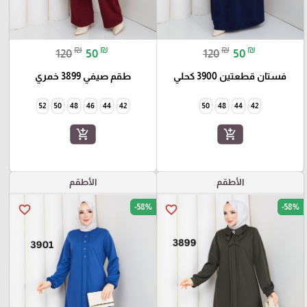
₪
₪
₪
₪
120
50
120
50
فستان قطعتين 3900 كحلي
طقم صيفي 3899 خمري
52
50
48
46
44
42
50
48
44
42
add_shopping_cart
add_shopping_cart
الأطقم
الأطقم
-58%
-58%
favorite_border
favorite_border