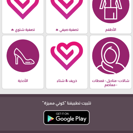
الأطقم
تصفية صيفي 🔥
تصفية شتوي 🔥
شالات- مناديل - قمطات
خريف & شتاء
الأحذية
- معاصم
تثبيت تطبيقنا
"كوني مميزة"