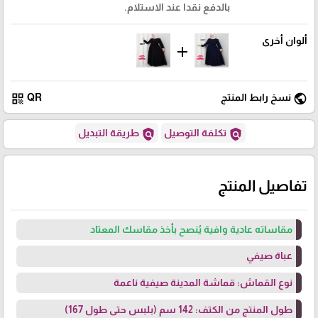
بالدفع نقدا عند الاستلام.
ألوان أخرى
add
qr_code
public
نسخ رابط المنتج
QR
policy
policy
تكلفة التوصيل
طريقة التبديل
تفاصيل المنتج
مقاساته عادية وافية يُنصح بأخذ مقاسك المعتاد
عباة صيفي
نوع القماش: قماشة المدينة صيفية ناعمة
طول المنتج من الكتف: 142 سم (بلبس حتى طول 167)