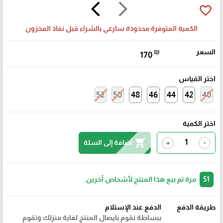
arrow_back_ios
arrow_forward_ios
favorite_border
الكمية المتوفرة محدودة سارعي بالشراء قبل نفاذ المخزون
السعر
₪
170
اختر القياس
52
50
48
46
44
42
40
اختر الكمية
shopping_cart
اضافة إلى السلة
+
-
51
مرة تم بيع هذا المنتج لأشخاص آخرين.
طريقة الدفع
الدفع عند الإستلام
ببساطة نقوم بايصال المنتج لغاية منزلك وتقوم