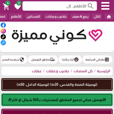
0
0
search
shopping_cart
favorite
home
الكل
ربيع & صيف
جلابيب وعبايات
الفساتين
الأطقم
تصفي
security
commute
emoji_emotions
ballot
طلباتي السابقة
آراء زبائننا:
مناطق التوصيل
سياسة المتجر
الرئيسية
كل المنتجات
جلابيب وعبايات
عبايات
(توصيلة الضفة والقدس: 20₪) (توصيلة الداخل: 50₪)
🎁توصيل مجاني لجميع المناطق للمشتريات بـ500 شيكل او اكثر🎁