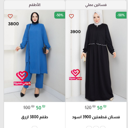
فساتين عملي
الأطقم
-50%
-58%
favorite_border
favorite_border
₪
₪
₪
₪
100
50
120
50
فستان قطعتين 3900 اسود
طقم 3800 ازرق