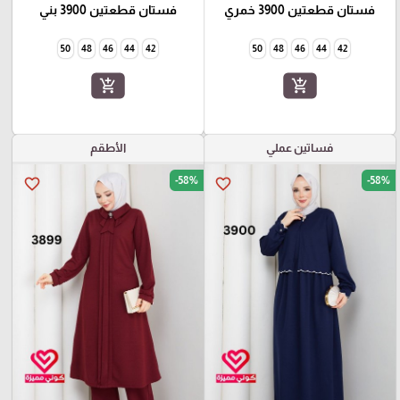
فستان قطعتين 3900 خمري
فستان قطعتين 3900 بني
50
48
46
44
42
50
48
46
44
42
add_shopping_cart
add_shopping_cart
فساتين عملي
الأطقم
-58%
-58%
favorite_border
favorite_border