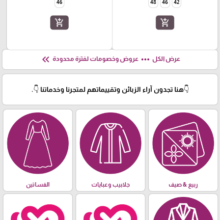
46
48
46
42
add_shopping_cart
add_shopping_cart
keyboard_double_arrow_left
more_horiz
عرض الكل
عروض وخصومات لفترة محدودة
👇هنا تجدون آراء الزبائن وتقييماتهم لمتجرنا وخدماتنا 👇.
ربيع & صيف
جلابيب وعبايات
الفساتين