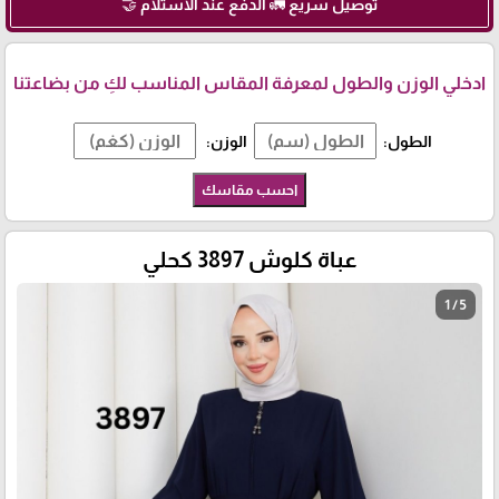
توصيل سريع 🚛 الدفع عند الاستلام 🤝
ادخلي الوزن والطول لمعرفة المقاس المناسب لكِ من بضاعتنا
الطول:
الوزن:
احسب مقاسك
عباة كلوش 3897 كحلي
1 / 5