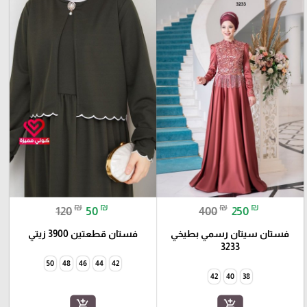
₪
₪
₪
₪
120
50
400
250
فستان سيتان رسمي بطيخي
فستان قطعتين 3900 زيتي
3233
50
48
46
44
42
42
40
38
add_shopping_cart
add_shopping_cart