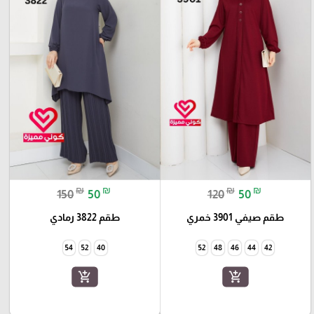
₪
₪
₪
₪
150
50
120
50
طقم صيفي 3901 خمري
طقم 3822 رمادي
54
52
40
52
48
46
44
42
add_shopping_cart
add_shopping_cart