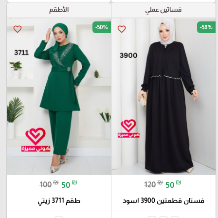
فساتين عملي
الأطقم
-50%
-58%
favorite_border
favorite_border
₪
₪
₪
₪
100
50
120
50
فستان قطعتين 3900 اسود
طقم 3711 زيتي