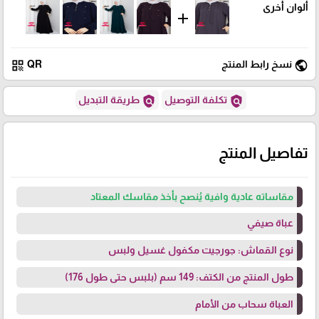
ألوان أخرى
add
qr_code
public
نسخ رابط المنتج
QR
policy
policy
تكلفة التوصيل
طريقة التبديل
تفاصيل المنتج
مقاساته عادية وافية يُنصح بأخذ مقاسك المعتاد
عباة صيفي
نوع القماش: جورجيت مكفول غسيل ولبس
طول المنتج من الكتف: 149 سم (بلبس حتى طول 176)
العباة سحاب من الأمام