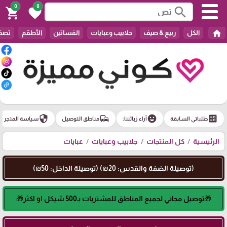
0
0
search
shopping_cart
favorite
home
الكل
ربيع & صيف
جلابيب وعبايات
الفساتين
الأطقم
تصفي
security
commute
emoji_emotions
ballot
طلباتي السابقة
آراء زبائننا:
مناطق التوصيل
سياسة المتجر
الرئيسية
كل المنتجات
جلابيب وعبايات
عبايات
(توصيلة الضفة والقدس: 20₪) (توصيلة الداخل: 50₪)
🎁توصيل مجاني لجميع المناطق للمشتريات بـ500 شيكل او اكثر🎁