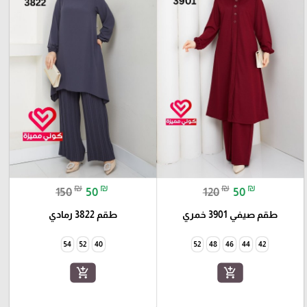
₪
₪
₪
₪
150
50
120
50
طقم صيفي 3901 خمري
طقم 3822 رمادي
54
52
40
52
48
46
44
42
add_shopping_cart
add_shopping_cart