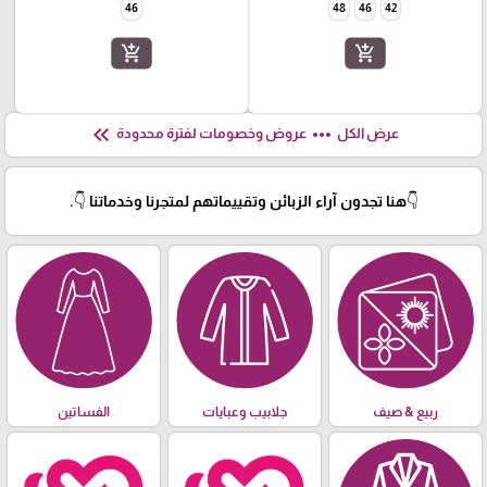
46
48
46
42
add_shopping_cart
add_shopping_cart
keyboard_double_arrow_left
more_horiz
عرض الكل
عروض وخصومات لفترة محدودة
👇هنا تجدون آراء الزبائن وتقييماتهم لمتجرنا وخدماتنا 👇.
ربيع & صيف
جلابيب وعبايات
الفساتين