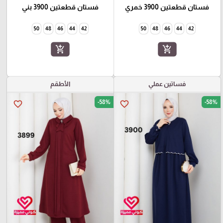
فستان قطعتين 3900 خمري
فستان قطعتين 3900 بني
50
48
46
44
42
50
48
46
44
42
add_shopping_cart
add_shopping_cart
فساتين عملي
الأطقم
-58%
-58%
favorite_border
favorite_border