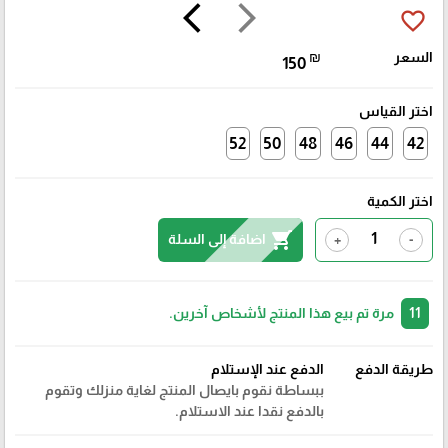
arrow_back_ios
arrow_forward_ios
favorite_border
السعر
₪
150
اختر القياس
52
50
48
46
44
42
اختر الكمية
shopping_cart
اضافة إلى السلة
+
-
11
مرة تم بيع هذا المنتج لأشخاص آخرين.
طريقة الدفع
الدفع عند الإستلام
ببساطة نقوم بايصال المنتج لغاية منزلك وتقوم
بالدفع نقدا عند الاستلام.