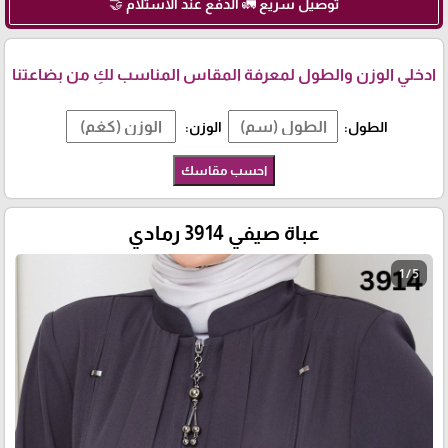
توصيل سريع 🚛 الدفع عند الاستلام 🤝
ادخلي الوزن والطول لمعرفة المقاس المناسب لكِ من بضاعتنا
الطول:
الوزن:
احسب مقاسك
عباة صيفي 3914 رمادي
1 / 5