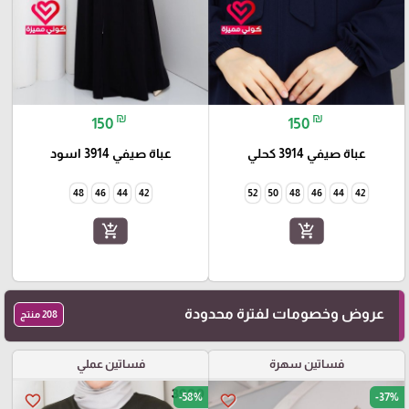
₪
₪
150
150
عباة صيفي 3914 كحلي
عباة صيفي 3914 اسود
48
46
44
42
52
50
48
46
44
42
add_shopping_cart
add_shopping_cart
عروض وخصومات لفترة محدودة
208 منتج
فساتين سهرة
فساتين عملي
-58%
-37%
favorite_border
favorite_border