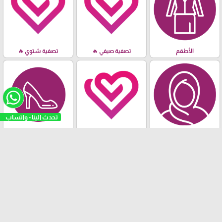
الأطقم
تصفية صيفي 🔥
تصفية شتوي 🔥
شالات- مناديل - قمطات
خريف & شتاء
الأحذية
- معاصم
تثبيت تطبيقنا
"كوني مميزة"