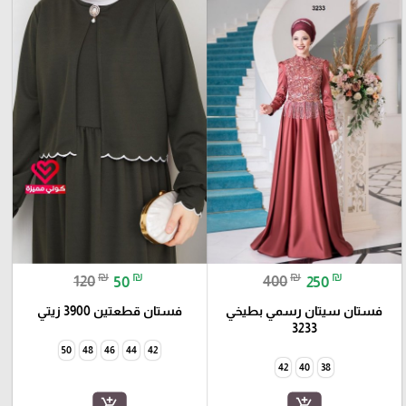
₪
₪
₪
₪
120
50
400
250
فستان سيتان رسمي بطيخي
فستان قطعتين 3900 زيتي
3233
50
48
46
44
42
42
40
38
add_shopping_cart
add_shopping_cart