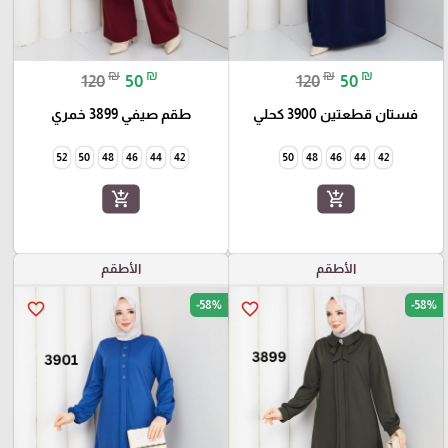
₪
₪
₪
₪
120
50
120
50
فستان قطعتين 3900 كحلي
طقم صيفي 3899 خمري
52
50
48
46
44
42
50
48
46
44
42
add_shopping_cart
add_shopping_cart
الأطقم
الأطقم
-58%
-58%
favorite_border
favorite_border