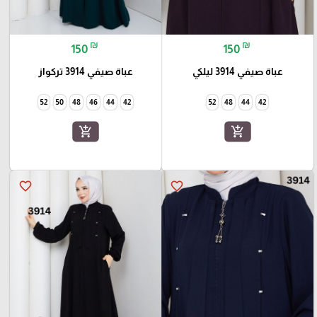
₪
₪
150
150
عباة صيفي 3914 ليلكي
عباة صيفي 3914 تركواز
52
50
48
46
44
42
52
48
44
42
add_shopping_cart
add_shopping_cart
favorite_border
favorite_border