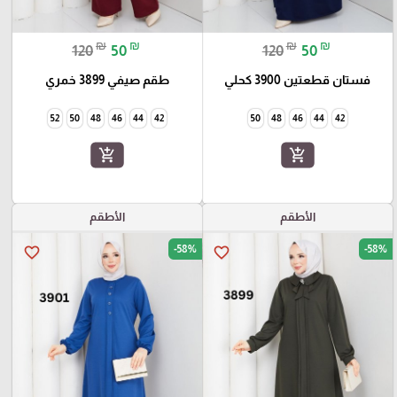
₪
₪
₪
₪
120
50
120
50
فستان قطعتين 3900 كحلي
طقم صيفي 3899 خمري
52
50
48
46
44
42
50
48
46
44
42
add_shopping_cart
add_shopping_cart
الأطقم
الأطقم
-58%
-58%
favorite_border
favorite_border