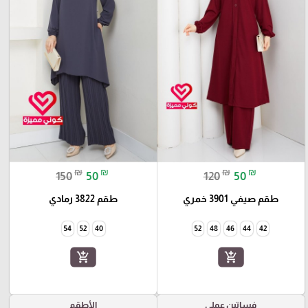
₪
₪
₪
₪
150
50
120
50
طقم صيفي 3901 خمري
طقم 3822 رمادي
54
52
40
52
48
46
44
42
add_shopping_cart
add_shopping_cart
فساتين عملي
الأطقم