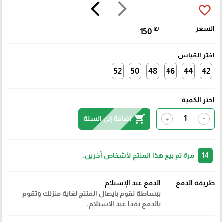
arrow_back_ios
arrow_forward_ios
favorite_border
السعر
₪
150
اختر القياس
52
50
48
46
44
42
اختر الكمية
shopping_cart
اضافة إلى السلة
+
-
14
مرة تم بيع هذا المنتج لأشخاص آخرين.
طريقة الدفع
الدفع عند الإستلام
ببساطة نقوم بايصال المنتج لغاية منزلك وتقوم
بالدفع نقدا عند الاستلام.