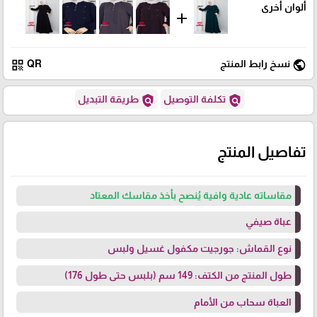
ألوان أخرى
add
qr_code
public
نسخ رابط المنتج
QR
policy
policy
تكلفة التوصيل
طريقة التبديل
تفاصيل المنتج
مقاساته عادية وافية يُنصح بأخذ مقاسك المعتاد
عباة صيفي
نوع القماش: جورجيت مكفول غسيل ولبس
طول المنتج من الكتف: 149 سم (بلبس حتى طول 176)
العباة سحاب من الأمام