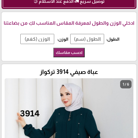
توصيل سريع 🚛 الدفع عند الاستلام 🤝
ادخلي الوزن والطول لمعرفة المقاس المناسب لكِ من بضاعتنا
الطول:
الوزن:
احسب مقاسك
عباة صيفي 3914 تركواز
1 / 6