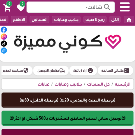
0
0
search
shopping_cart
favorite
home
الكل
ربيع & صيف
جلابيب وعبايات
الفساتين
الأطقم
تصفي
security
commute
emoji_emotions
ballot
طلباتي السابقة
آراء زبائننا:
مناطق التوصيل
سياسة المتجر
الرئيسية
كل المنتجات
جلابيب وعبايات
عبايات
(توصيلة الضفة والقدس: 20₪) (توصيلة الداخل: 50₪)
🎁توصيل مجاني لجميع المناطق للمشتريات بـ500 شيكل او اكثر🎁