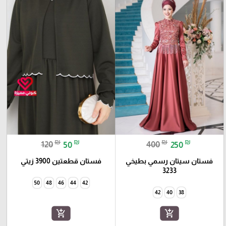
₪
₪
₪
₪
120
50
400
250
فستان سيتان رسمي بطيخي
فستان قطعتين 3900 زيتي
3233
50
48
46
44
42
42
40
38
add_shopping_cart
add_shopping_cart