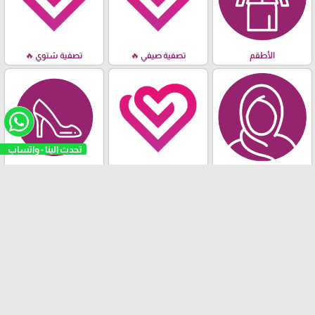
الأطقم
تصفية صيفي 🔥
تصفية شتوي 🔥
شالات- مناديل - قمطات
خريف & شتاء
الأحذية
- معاصم
تثبيت تطبيقنا
"كوني مميزة"