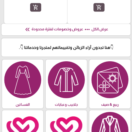
add_shopping_cart
add_shopping_cart
keyboard_double_arrow_left
more_horiz
عرض الكل
عروض وخصومات لفترة محدودة
👇هنا تجدون آراء الزبائن وتقييماتهم لمتجرنا وخدماتنا 👇.
ربيع & صيف
جلابيب وعبايات
الفساتين