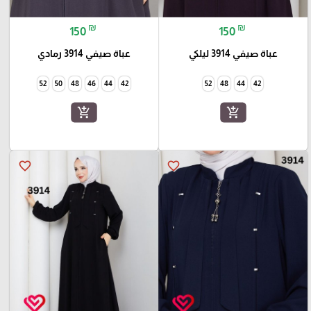
₪
₪
150
150
عباة صيفي 3914 ليلكي
عباة صيفي 3914 رمادي
52
50
48
46
44
42
52
48
44
42
add_shopping_cart
add_shopping_cart
favorite_border
favorite_border