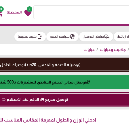
0
0
g_cart
favorite
المفضلة
install_mobile
security
commute
اء زبائننا:
مناطق التوصيل
سياسة المتجر
تثبيت تطبيقنا
جلابيب وعبايات
عبايات
(توصيلة الضفة والقدس: 20₪) (توصيلة الداخل: 50₪)
🎁توصيل مجاني لجميع المناطق للمشتريات بـ500 شيكل او اكثر🎁
توصيل سريع 🚛 الدفع عند الاستلام 🤝
ادخلي الوزن والطول لمعرفة المقاس المناسب لكِ