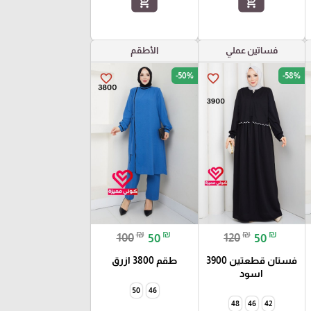
add_shopping_cart
add_shopping_cart
فساتين عملي
الأطقم
-50%
-58%
favorite_border
favorite_border
₪
₪
₪
₪
100
50
120
50
فستان قطعتين 3900
طقم 3800 ازرق
اسود
50
46
48
46
42