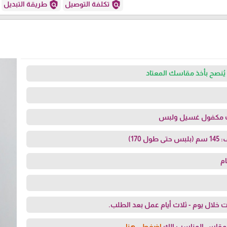
policy
policy
تكلفة التوصيل
طريقة التبديل
يُنصح بأخذ مقاسك المعتاد
ت مكفول غسيل ولبس
170)
م
 خلال يوم - ثلاث أيام عمل بعد الطلب.
لمقاس المناسب الك
اضغطي هنا