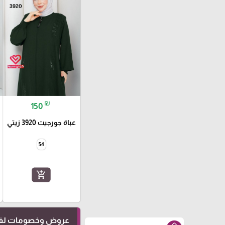
₪
150
عباة جورجيت 3920 زيتي
54
add_shopping_cart
عروض وخصومات لفت