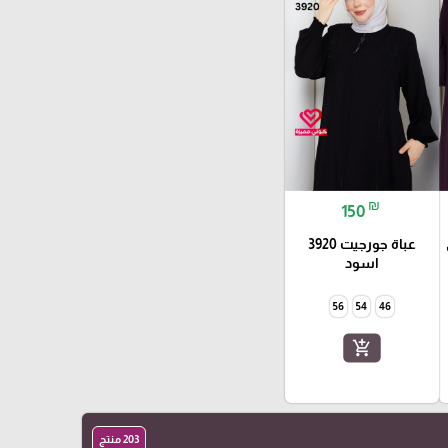
₪
150
عباة جورجيت 3920
اسود
56
54
46
add_shopping_cart
203 منتج