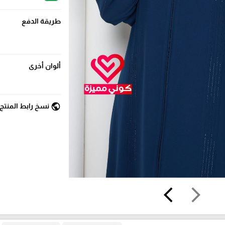
طريقة الدفع
ألوان أخرى
public
نسخ رابط المنتج
arrow_back_ios
arrow_forward_ios