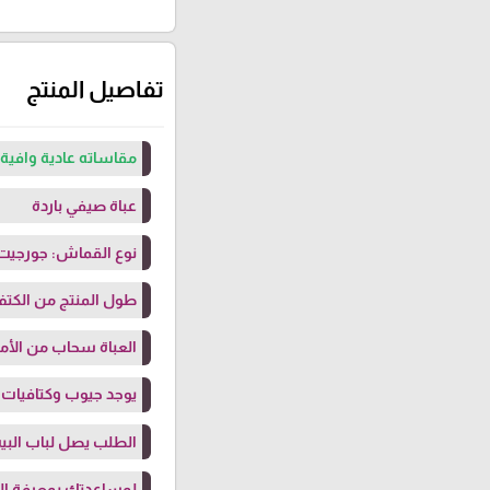
تفاصيل المنتج
مقاساته عادية وافية 
عباة صيفي باردة
نوع القماش: جورجي
طول المنتج من الكتف: 145 سم (بلبس حتى طول 
العباة سحاب من الأما
يوجد جيوب وكتافيات
الطلب يصل لباب البيت
لمساعدتك بمعرفة ا