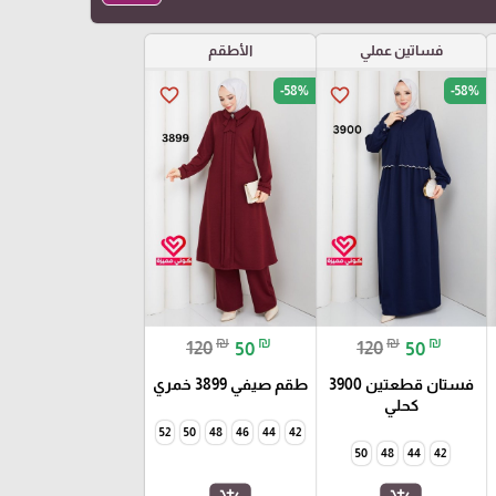
فساتين عملي
الأطقم
-58%
-58%
favorite_border
favorite_border
₪
₪
₪
₪
120
50
120
50
فستان قطعتين 3900
طقم صيفي 3899 خمري
كحلي
52
50
48
46
44
42
50
48
44
42