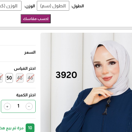
الطول:
الوزن:
احسب مقاسك
السعر
اختر القياس
2
50
48
46
اختر الكمية
+
-
10
مرة تم بيع هذ