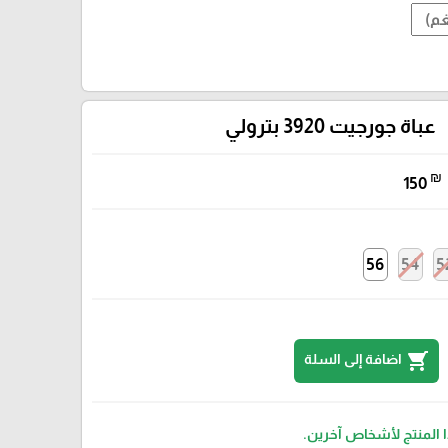
عباة جورجيت 3920 بترولي
₪
150
56
54
5
shopping_cart
اضافة إلى السلة
ا المنتج لأشخاص آخرين.