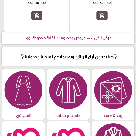
48
46
42
54
52
40
add_shopping_cart
add_shopping_cart
keyboard_double_arrow_left
more_horiz
عرض الكل
عروض وخصومات لفترة محدودة
👇هنا تجدون آراء الزبائن وتقييماتهم لمتجرنا وخدماتنا 👇.
ربيع & صيف
جلابيب وعبايات
الفساتين