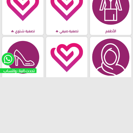
الأطقم
تصفية صيفي 🔥
تصفية شتوي 🔥
شالات- مناديل - قمطات
خريف & شتاء
الأحذية
- معاصم
تثبيت تطبيقنا
"كوني مميزة"