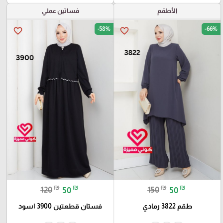
الأطقم
فساتين عملي
-58%
-66%
favorite_border
favorite_border
₪
₪
₪
₪
120
50
150
50
طقم 3822 رمادي
فستان قطعتين 3900 اسود