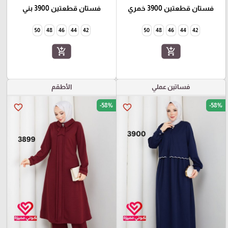
فستان قطعتين 3900 خمري
فستان قطعتين 3900 بني
50
48
46
44
42
50
48
46
44
42
add_shopping_cart
add_shopping_cart
فساتين عملي
الأطقم
-58%
-58%
favorite_border
favorite_border