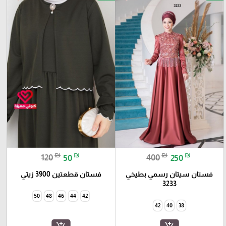
₪
₪
₪
₪
120
50
400
250
فستان سيتان رسمي بطيخي
فستان قطعتين 3900 زيتي
3233
50
48
46
44
42
42
40
38