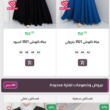
₪
₪
150
150
عباة كلوش 3921 بترولي
عباة كلوش 3921 اسود
50
48
44
42
50
44
42
add_shopping_cart
add_shopping_cart
عروض وخصومات لفترة محدودة
208 منتج
فساتين سهرة
فساتين عملي
-58%
-37%
favorite_border
favorite_border