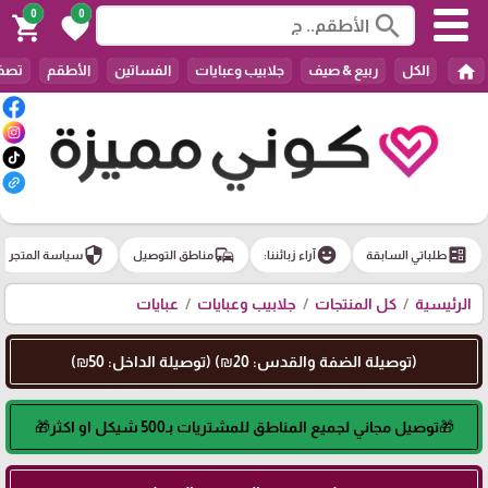
0
0
search
shopping_cart
favorite
home
الكل
ربيع & صيف
جلابيب وعبايات
الفساتين
الأطقم
تصفي
security
commute
emoji_emotions
ballot
طلباتي السابقة
آراء زبائننا:
مناطق التوصيل
سياسة المتجر
الرئيسية
كل المنتجات
جلابيب وعبايات
عبايات
(توصيلة الضفة والقدس: 20₪) (توصيلة الداخل: 50₪)
🎁توصيل مجاني لجميع المناطق للمشتريات بـ500 شيكل او اكثر🎁