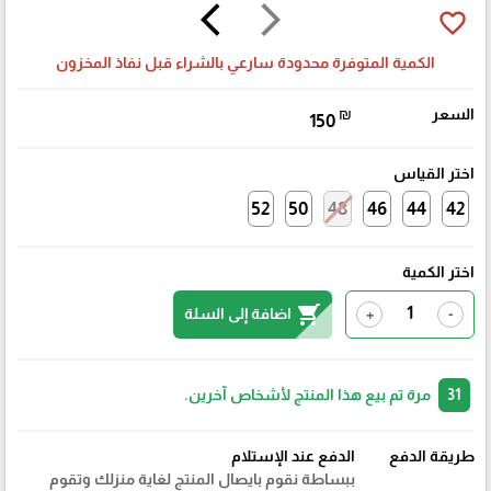
arrow_back_ios
arrow_forward_ios
favorite_border
الكمية المتوفرة محدودة سارعي بالشراء قبل نفاذ المخزون
السعر
₪
150
اختر القياس
52
50
48
46
44
42
اختر الكمية
shopping_cart
اضافة إلى السلة
+
-
31
مرة تم بيع هذا المنتج لأشخاص آخرين.
طريقة الدفع
الدفع عند الإستلام
ببساطة نقوم بايصال المنتج لغاية منزلك وتقوم