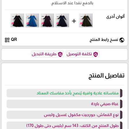
بالدفع نقدا عند الاستلام.
ألوان أخرى
add
qr_code
public
نسخ رابط المنتج
QR
policy
policy
تكلفة التوصيل
طريقة التبديل
تفاصيل المنتج
مقاساته عادية وافية يُنصح بأخذ مقاسك المعتاد
عباة صيفي باردة
نوع القماش: جورجيت مكفول غسيل ولبس
طول المنتج من الكتف: 143 سم (بلبس حتى طول 170)