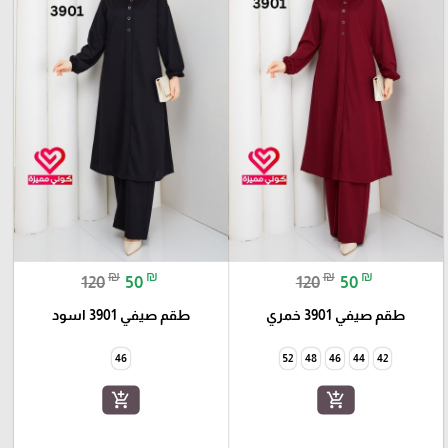
₪
₪
₪
₪
120
50
120
50
طقم صيفي 3901 خمري
طقم صيفي 3901 اسود
46
52
48
46
44
42
add_shopping_cart
add_shopping_cart