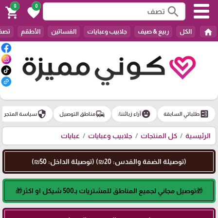
0
0
search
shopping_cart
favorite
home
الكل
ربيع & صيف
جلابيب وعبايات
الفساتين
الأطقم
تصفي
security
commute
emoji_emotions
ballot
طلباتي السابقة
آراء زبائننا:
مناطق التوصيل
سياسة المتجر
الرئيسية
كل المنتجات
جلابيب وعبايات
عبايات
(توصيلة الضفة والقدس: 20₪) (توصيلة الداخل: 50₪)
🎁توصيل مجاني لجميع المناطق للمشتريات بـ500 شيكل او اكثر🎁