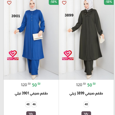
-58%
-58%
favorite_border
favorite_border
₪
₪
₪
₪
120
50
120
50
طقم صيفي 3899 زيتي
طقم صيفي 3901 نيلي
48
46
48