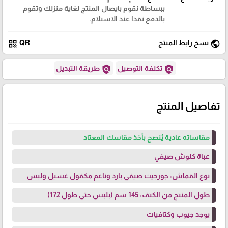
ببساطة نقوم بايصال المنتج لغاية منزلك وتقوم
بالدفع نقدا عند الاستلام.
qr_code
public
نسخ رابط المنتج
QR
policy
policy
تكلفة التوصيل
طريقة التبديل
تفاصيل المنتج
مقاساته عادية يُنصح بأخذ مقاسك المعتاد
عباة كلوش صيفي
نوع القماش: جورجيت صيفي بارد وناعم مكفول غسيل ولبس
طول المنتج من الكتف: 145 سم (بلبس حتى طول 172)
يوجد جيوب وكتافيات