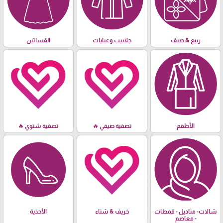
ربيع & صيف
جلابيب وعبايات
الفساتين
الأطقم
تصفية صيفي 🔥
تصفية شتوي 🔥
شالات- مناديل - قمطات
خريف & شتاء
الأحذية
- معاصم