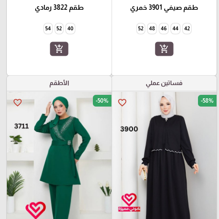
طقم صيفي 3901 خمري
طقم 3822 رمادي
54
52
40
52
48
46
44
42
add_shopping_cart
add_shopping_cart
فساتين عملي
الأطقم
-50%
-58%
favorite_border
favorite_border