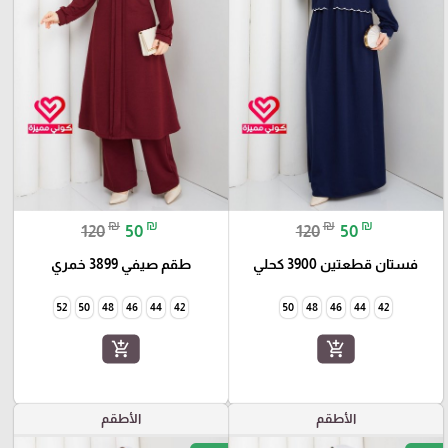
₪
₪
₪
₪
120
50
120
50
فستان قطعتين 3900 كحلي
طقم صيفي 3899 خمري
52
50
48
46
44
42
50
48
46
44
42
add_shopping_cart
add_shopping_cart
الأطقم
الأطقم