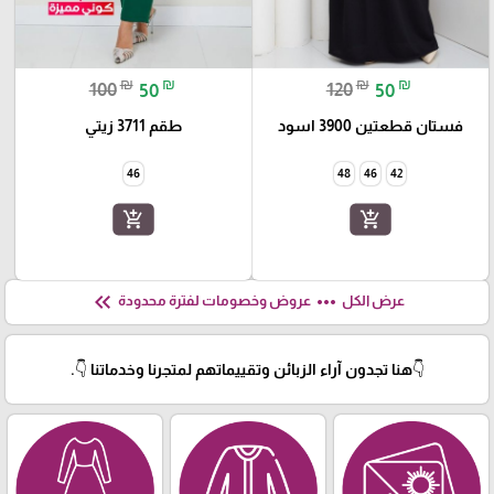
₪
₪
₪
₪
100
50
120
50
فستان قطعتين 3900 اسود
طقم 3711 زيتي
46
48
46
42
add_shopping_cart
add_shopping_cart
keyboard_double_arrow_left
more_horiz
عرض الكل
عروض وخصومات لفترة محدودة
👇هنا تجدون آراء الزبائن وتقييماتهم لمتجرنا وخدماتنا 👇.