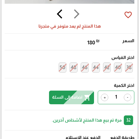
arrow_back_ios
arrow_forward_ios
favorite_border
هذا المنتج لم يعد متوفر في متجرنا
السعر
₪
180
اختر القياس
50
48
46
44
42
40
38
اختر الكمية
shopping_cart
اضافة إلى السلة
+
-
32
مرة تم بيع هذا المنتج لأشخاص آخرين.
طريقة الدفع
الدفع عند الإستلام