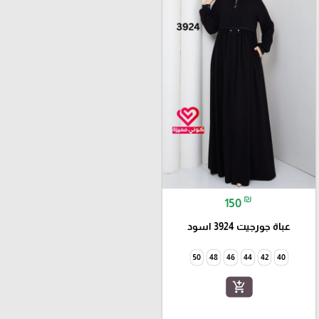
₪
150
عباة جورجيت 3924 اسود
50
48
46
44
42
40
add_shopping_cart