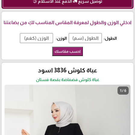
توصيل سريع 🚛 الدفع عند الاستلام 🤝
ادخلي الوزن والطول لمعرفة المقاس المناسب لكِ من بضاعتنا
الطول:
الوزن:
احسب مقاسك
عباة كلوش 3836 اسود
عباة كلوش فضفاضة بقصة فستان
1 / 6