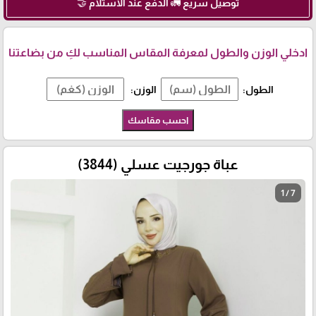
توصيل سريع 🚛 الدفع عند الاستلام 🤝
ادخلي الوزن والطول لمعرفة المقاس المناسب لكِ من بضاعتنا
الطول:
الوزن:
احسب مقاسك
عباة جورجيت عسلي (3844)
1 / 7