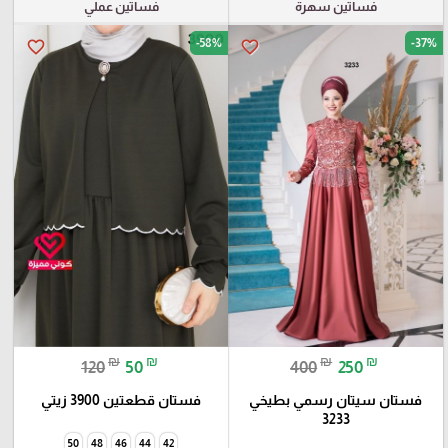
فساتين سهرة
فساتين عملي
-58%
-37%
favorite_border
favorite_border
₪
₪
₪
₪
120
50
400
250
فستان سيتان رسمي بطيخي
فستان قطعتين 3900 زيتي
3233
50
48
46
44
42