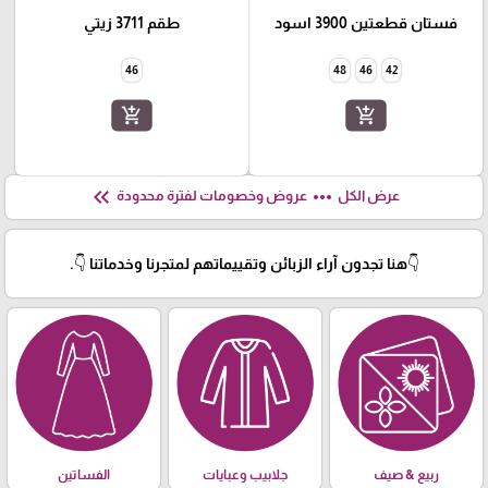
فستان قطعتين 3900 اسود
طقم 3711 زيتي
46
48
46
42
add_shopping_cart
add_shopping_cart
keyboard_double_arrow_left
more_horiz
عرض الكل
عروض وخصومات لفترة محدودة
👇هنا تجدون آراء الزبائن وتقييماتهم لمتجرنا وخدماتنا 👇.
ربيع & صيف
جلابيب وعبايات
الفساتين