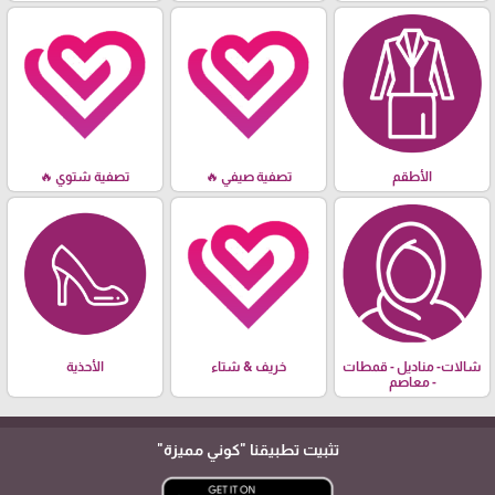
الأطقم
تصفية صيفي 🔥
تصفية شتوي 🔥
شالات- مناديل - قمطات
خريف & شتاء
الأحذية
- معاصم
تثبيت تطبيقنا
"كوني مميزة"