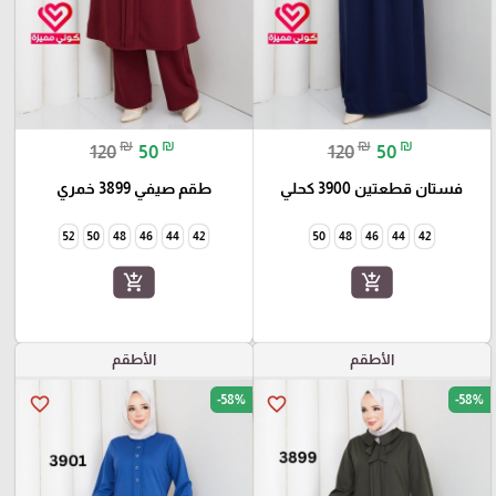
₪
₪
₪
₪
120
50
120
50
فستان قطعتين 3900 كحلي
طقم صيفي 3899 خمري
52
50
48
46
44
42
50
48
46
44
42
add_shopping_cart
add_shopping_cart
الأطقم
الأطقم
-58%
-58%
favorite_border
favorite_border