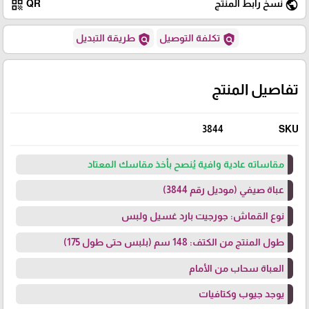
qr_code
public
نسخ رابط المنتج
QR
policy
policy
تكلفة التوصيل
طريقة التبديل
تفاصيل المنتج
3844
SKU
مقاساته عادية وافية يُنصح بأخذ مقاسك المعتاد
عباة صيفي (موديل رقم 3844)
نوع القماش: جورجيت بارد غسيل ولبس
طول المنتج من الكتف: 148 سم (بلبس حتى طول 175)
العباة سحاب من الأمام
يوجد جيوب وكتافيات