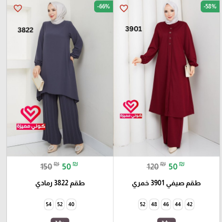
-66%
-58%
favorite_border
favorite_border
₪
₪
₪
₪
150
50
120
50
طقم صيفي 3901 خمري
طقم 3822 رمادي
54
52
40
52
48
46
44
42