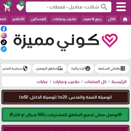
0
0
search
shopping_cart
favorite
home
الكل
ربيع & صيف
جلابيب وعبايات
الفساتين
الأطقم
تصفي
security
commute
emoji_emotions
ballot
طلباتي السابقة
آراء زبائننا:
مناطق التوصيل
سياسة المتجر
الرئيسية
كل المنتجات
جلابيب وعبايات
عبايات
(توصيلة الضفة والقدس: 20₪) (توصيلة الداخل: 50₪)
🎁توصيل مجاني لجميع المناطق للمشتريات بـ500 شيكل او اكثر🎁