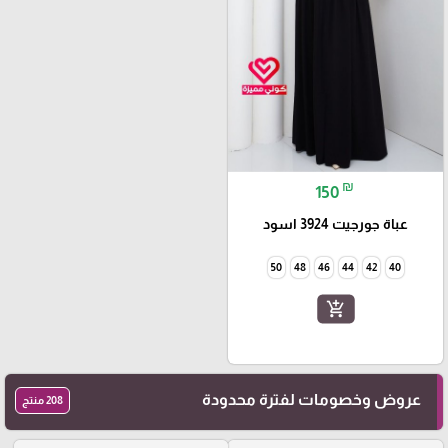
₪
150
عباة جورجيت 3924 اسود
50
48
46
44
42
40
add_shopping_cart
عروض وخصومات لفترة محدودة
208 منتج