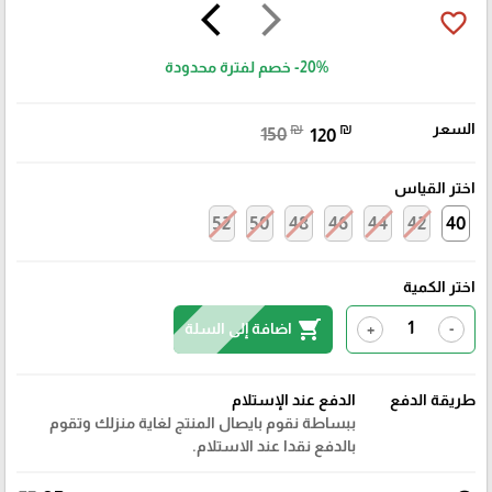
arrow_back_ios
arrow_forward_ios
favorite_border
-20%
خصم لفترة محدودة
السعر
₪
₪
150
120
اختر القياس
52
50
48
46
44
42
40
اختر الكمية
shopping_cart
اضافة إلى السلة
+
-
طريقة الدفع
الدفع عند الإستلام
ببساطة نقوم بايصال المنتج لغاية منزلك وتقوم
بالدفع نقدا عند الاستلام.