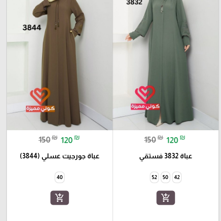
₪
₪
₪
₪
150
120
150
120
عباة 3832 فستقي
عباة جورجيت عسلي (3844)
40
52
50
42
add_shopping_cart
add_shopping_cart