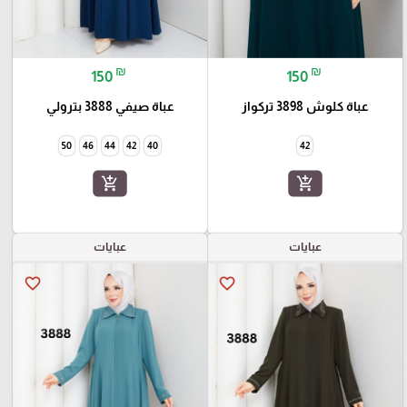
₪
₪
150
150
عباة كلوش 3898 تركواز
عباة صيفي 3888 بترولي
50
46
44
42
40
42
add_shopping_cart
add_shopping_cart
عبايات
عبايات
favorite_border
favorite_border