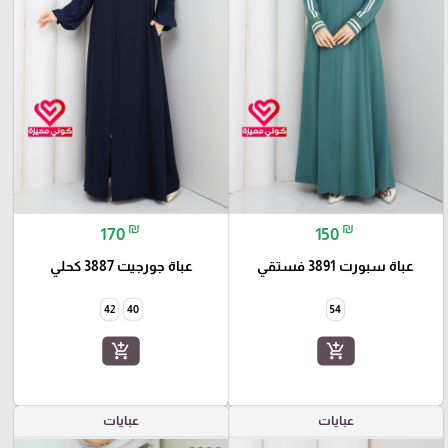
₪
₪
170
150
عباة سبورت 3891 فستقي
عباة جورجيت 3887 كحلي
42
40
54
add_shopping_cart
add_shopping_cart
عبايات
عبايات