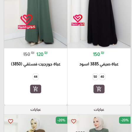
₪
₪
₪
150
120
150
عباة صيفي 3885 اسود
عباة جورجيت فستقي (3850)
44
50
40
add_shopping_cart
add_shopping_cart
عبايات
عبايات
-20%
-20%
favorite_border
favorite_border