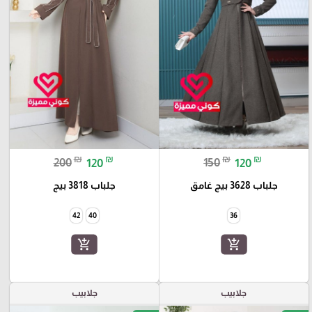
₪
₪
₪
₪
200
120
150
120
جلباب 3628 بيج غامق
جلباب 3818 بيج
42
40
36
add_shopping_cart
add_shopping_cart
جلابيب
جلابيب