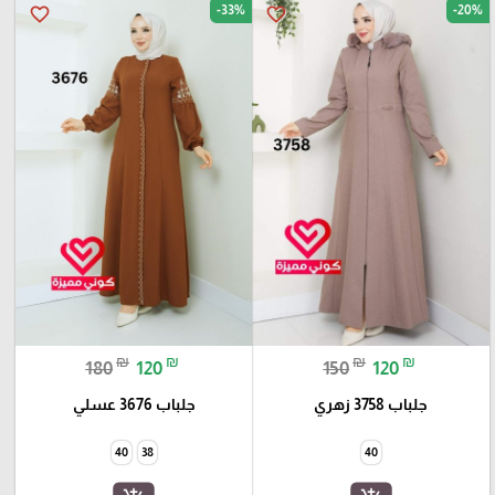
-33%
-20%
favorite_border
favorite_border
₪
₪
₪
₪
180
120
150
120
جلباب 3758 زهري
جلباب 3676 عسلي
40
38
40