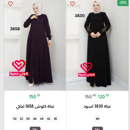
-20%
favorite_border
favorite_border
₪
₪
₪
150
150
120
عباة 3830 اسود
عباة كلوش 3658 ليلكي
54
52
50
46
44
42
38
40