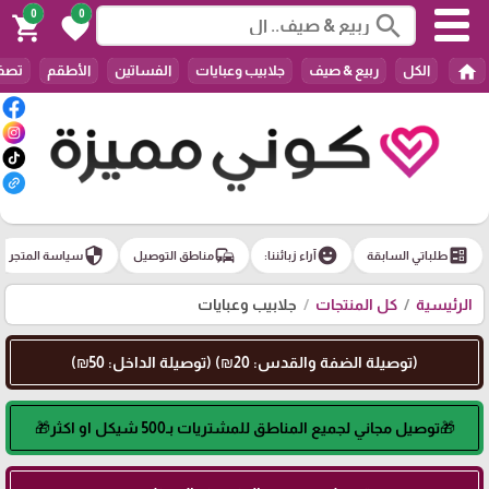
0
0
search
shopping_cart
favorite
home
الكل
ربيع & صيف
جلابيب وعبايات
الفساتين
الأطقم
تصفي
security
commute
emoji_emotions
ballot
طلباتي السابقة
آراء زبائننا:
مناطق التوصيل
سياسة المتجر
الرئيسية
كل المنتجات
جلابيب وعبايات
(توصيلة الضفة والقدس: 20₪) (توصيلة الداخل: 50₪)
🎁توصيل مجاني لجميع المناطق للمشتريات بـ500 شيكل او اكثر🎁