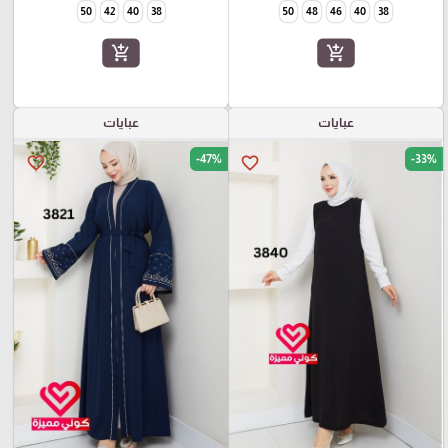
50
42
40
38
50
48
46
40
38
add_shopping_cart
add_shopping_cart
عبايات
عبايات
-47%
-33%
favorite_border
favorite_border