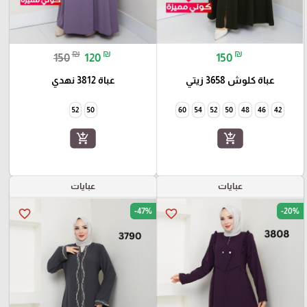
₪
₪
₪
150
120
150
عباة كلوش 3658 زيتي
عباة 3812 نهدي
52
50
60
54
52
50
48
46
42
add_shopping_cart
add_shopping_cart
عبايات
عبايات
-47%
-20%
favorite_border
favorite_border