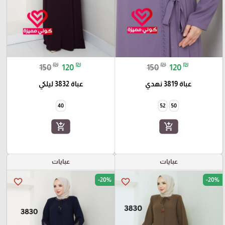
₪
₪
₪
₪
150
120
150
120
عباة 3819 نهدي
عباة 3832 ليلكي
40
52
50
add_shopping_cart
add_shopping_cart
عبايات
عبايات
-20%
-20%
favorite_border
favorite_border