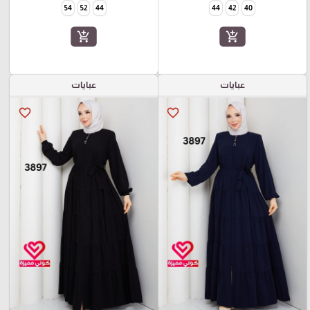
54
52
44
44
42
40
add_shopping_cart
add_shopping_cart
عبايات
عبايات
favorite_border
favorite_border