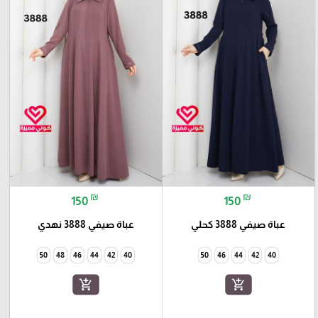
₪
₪
150
150
عباة صيفي 3888 كحلي
عباة صيفي 3888 نهدي
50
48
46
44
42
40
50
46
44
42
40
add_shopping_cart
add_shopping_cart