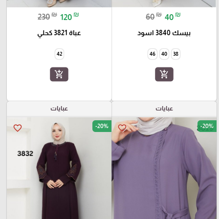
₪
₪
₪
₪
230
120
60
40
بيسك 3840 اسود
عباة 3821 كحلي
42
46
40
38
add_shopping_cart
add_shopping_cart
عبايات
عبايات
-20%
-20%
favorite_border
favorite_border