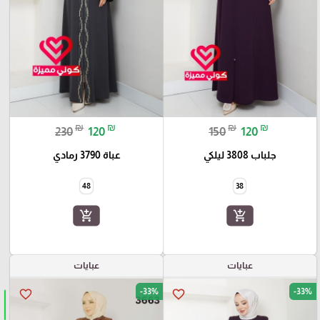
₪
₪
₪
₪
230
120
150
120
جلباب 3808 ليلكي
عباة 3790 رمادي
48
38
add_shopping_cart
add_shopping_cart
عبايات
عبايات
-33%
-33%
favorite_border
favorite_border