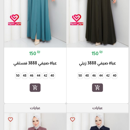
₪
₪
150
150
عباة صيفي 3888 زيتي
عباة صيفي 3888 فستقي
50
48
46
44
42
40
50
48
46
44
42
40
add_shopping_cart
add_shopping_cart
عبايات
عبايات
favorite_border
favorite_border